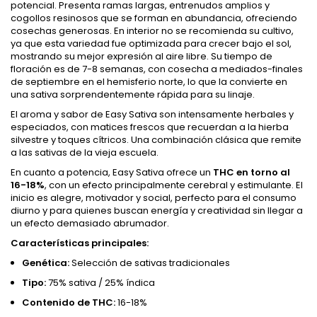
potencial. Presenta ramas largas, entrenudos amplios y
cogollos resinosos que se forman en abundancia, ofreciendo
cosechas generosas. En interior no se recomienda su cultivo,
ya que esta variedad fue optimizada para crecer bajo el sol,
mostrando su mejor expresión al aire libre. Su tiempo de
floración es de 7-8 semanas, con cosecha a mediados-finales
de septiembre en el hemisferio norte, lo que la convierte en
una sativa sorprendentemente rápida para su linaje.
El aroma y sabor de Easy Sativa son intensamente herbales y
especiados, con matices frescos que recuerdan a la hierba
silvestre y toques cítricos. Una combinación clásica que remite
a las sativas de la vieja escuela.
En cuanto a potencia, Easy Sativa ofrece un
THC en torno al
16-18%
, con un efecto principalmente cerebral y estimulante. El
inicio es alegre, motivador y social, perfecto para el consumo
diurno y para quienes buscan energía y creatividad sin llegar a
un efecto demasiado abrumador.
Características principales:
Genética:
Selección de sativas tradicionales
Tipo:
75% sativa / 25% índica
Contenido de THC:
16-18%