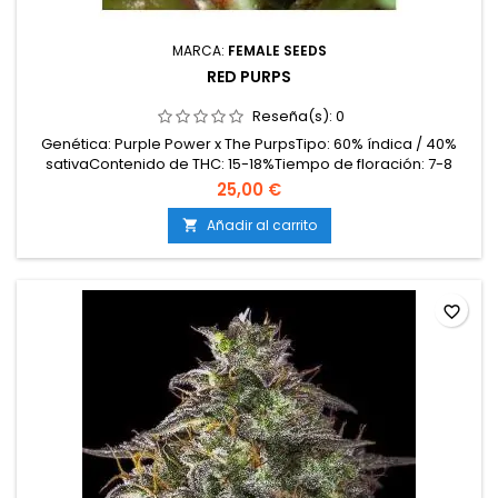
MARCA:
FEMALE SEEDS
RED PURPS
Reseña(s):
0
Genética: Purple Power x The PurpsTipo: 60% índica / 40%
sativaContenido de THC: 15-18%Tiempo de floración: 7-8
semanas en interior; cosecha en septiembre en
25,00 €
exteriorProducción en interior: 350-450 g/m²Producción en
exterior: 400-600 g/plantaAltura: 70-100 cm en interior; hasta
Añadir al carrito

180 cm en exteriorAromas y sabores: Dulces y afrutados,...
favorite_border