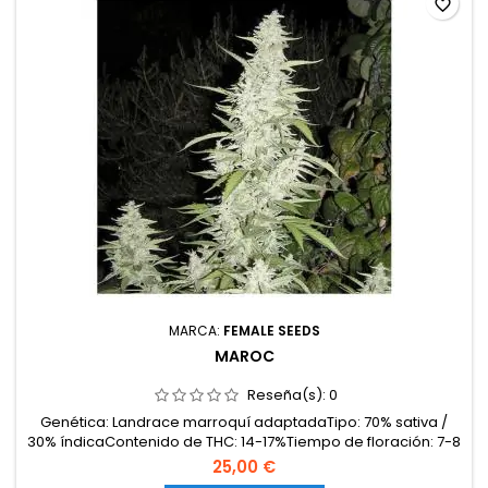
favorite_border
MARCA:
FEMALE SEEDS
MAROC
Reseña(s):
0
Genética: Landrace marroquí adaptadaTipo: 70% sativa /
30% índicaContenido de THC: 14-17%Tiempo de floración: 7-8
semanas en interior; cosecha exterior a finales de
25,00 €
septiembre / principios de octubreProducción en