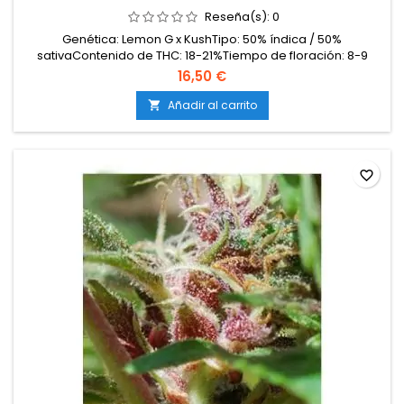
Reseña(s):
0
Genética: Lemon G x KushTipo: 50% índica / 50%
sativaContenido de THC: 18-21%Tiempo de floración: 8-9
semanas en interiorProducción en interior: 450-500
16,50 €
g/m²Producción en exterior: 500-700 g/plantaAltura: 80-110
cm en interior; hasta 200 cm en exteriorAromas y
Añadir al carrito

sabores: Intensamente cítricos a limón fresco con fondo
terroso y...
favorite_border