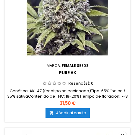
MARCA:
FEMALE SEEDS
PURE AK
Reseña(s):
0
Genética: AK-47 (fenotipo seleccionado)Tipo: 65% índica /
35% sativaContenido de THC: 18-20%Tiempo de floración: 7-8
semanas en interiorProducción en interior: 400-500
31,50 €
g/m²Producción en exterior: 450-600 g/plantaAltura: 80-100
cm en interior; hasta 150 cm en exteriorAromas y
Añadir al carrito

sabores: Especiados y terrosos con fondo dulce-afrutado...