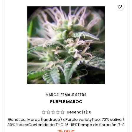
favorite_border
MARCA:
FEMALE SEEDS
PURPLE MAROC
Reseña(s):
0
Genética: Maroc (landrace) x Purple varietyTipo: 70% sativa /
30% índicaContenido de THC: 16-18%Tiempo de floración: 7-8
semanas; cosecha a finales de septiembre / principios de
25,00 €