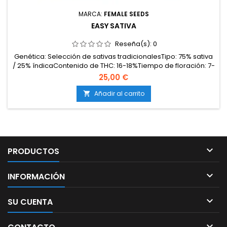
MARCA:
FEMALE SEEDS
EASY SATIVA
Reseña(s):
0
Genética: Selección de sativas tradicionalesTipo: 75% sativa
/ 25% índicaContenido de THC: 16-18%Tiempo de floración: 7-
8 semanasProducción en exterior: 400-600
25,00 €
g/plantaAltura: 150-200 cm en exteriorAromas y
sabores: Herbales, frescos y especiados con matices
Añadir al carrito

cítricosEfectos: Estimulantes y cerebrales; motivadores,
creativos y...

PRODUCTOS

INFORMACIÓN

SU CUENTA
