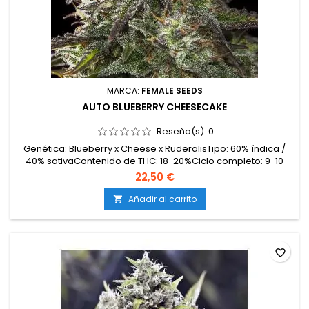
MARCA:
FEMALE SEEDS
AUTO BLUEBERRY CHEESECAKE
Reseña(s):
0
Genética: Blueberry x Cheese x RuderalisTipo: 60% índica /
40% sativaContenido de THC: 18-20%Ciclo completo: 9-10
semanas desde germinaciónProducción en interior: 350-
22,50 €
450 g/m²Producción en exterior: 60-120 g/plantaAltura: 70-
100 cm en interior; hasta 120 cm en exteriorAromas y
Añadir al carrito

sabores: Dulces y afrutados con notas cremosas y...
favorite_border