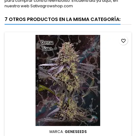
para comprar contra reembolso. Encuéntrala ya aquí, en
nuestra web Sativagrowshop.com
7 OTROS PRODUCTOS EN LA MISMA CATEGORÍA:
favorite_border
MARCA:
GENESEEDS