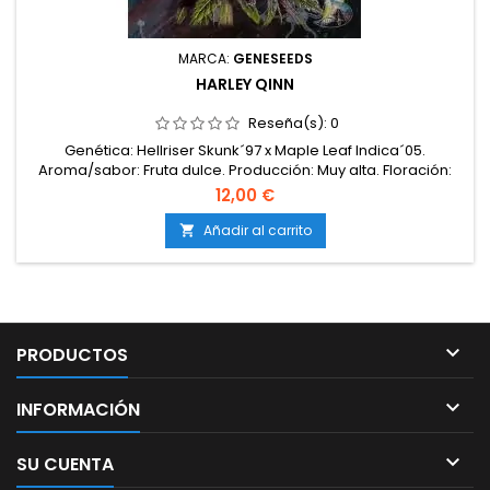
MARCA:
GENESEEDS
HARLEY QINN
Reseña(s):
0
Genética: Hellriser Skunk´97 x Maple Leaf Indica´05.
Aroma/sabor: Fruta dulce. Producción: Muy alta. Floración:
Interior de 60 a 63 días, Exterior a principios de Octubre.
12,00 €
Categoría: Indoor Line.
Añadir al carrito


PRODUCTOS

INFORMACIÓN

SU CUENTA