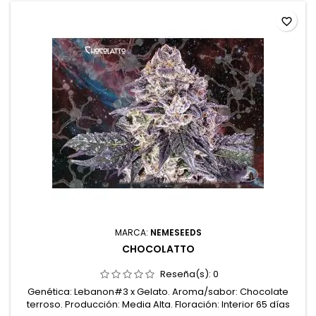
favorite_border
MARCA:
NEMESEEDS
CHOCOLATTO
Reseña(s):
0
Genética: Lebanon#3 x Gelato. Aroma/sabor: Chocolate
terroso. Producción: Media Alta. Floración: Interior 65 días