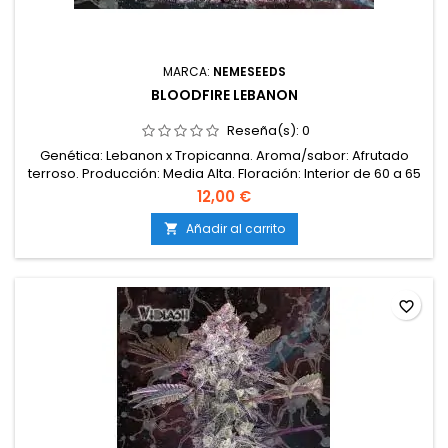
MARCA:
NEMESEEDS
BLOODFIRE LEBANON
Reseña(s):
0
Genética: Lebanon x Tropicanna. Aroma/sabor: Afrutado
terroso. Producción: Media Alta. Floración: Interior de 60 a 65
días, Ext. a mediados de Octubre.
12,00 €
Añadir al carrito

favorite_border