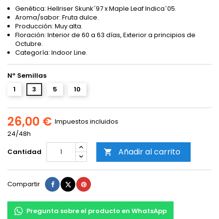
Genética: Hellriser Skunk´97 x Maple Leaf Indica´05.
Aroma/sabor: Fruta dulce.
Producción: Muy alta.
Floración: Interior de 60 a 63 días, Exterior a principios de
Octubre.
Categoría: Indoor Line.
Nº Semillas
1
3
5
10
26,00 €
Impuestos incluidos
24/48h
Añadir al carrito
Cantidad

Compartir
Tuitear
Pinterest
Compartir
Pregunta sobre el producto en WhatsApp