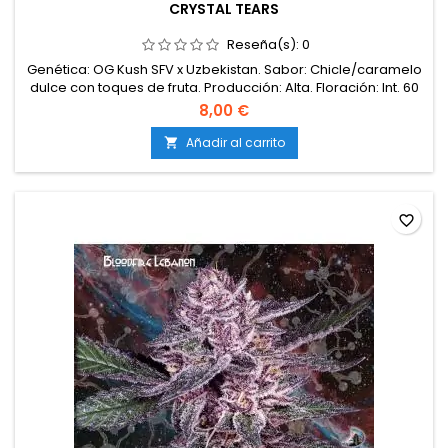
CRYSTAL TEARS
Reseña(s):
0
Genética: OG Kush SFV x Uzbekistan. Sabor: Chicle/caramelo
dulce con toques de fruta. Producción: Alta. Floración: Int. 60
días, Ext. princípios / Mediados-Octubre. Categoría: Indoor
8,00 €
Line.
Añadir al carrito

favorite_border