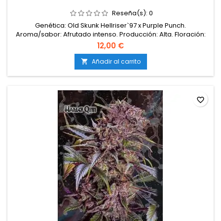
Reseña(s):
0
Genética: Old Skunk Hellriser`97 x Purple Punch.
Aroma/sabor: Afrutado intenso. Producción: Alta. Floración:
Interior 60 días aprox. Ext. a mediados de Octubre.
12,00 €
Añadir al carrito

favorite_border