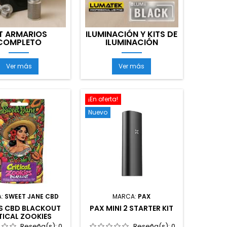
T ARMARIOS
ILUMINACIÓN Y KITS DE
COMPLETO
ILUMINACIÓN
Kit
Iluminación
Ver más
Ver más
Armarios
y
Completo
Kits
de
Iluminación
¡En oferta!
Nuevo
A:
SWEET JANE CBD
MARCA:
PAX
S CBD BLACKOUT
PAX MINI 2 STARTER KIT
TICAL ZOOKIES
Reseña(s):
0
Reseña(s):
0