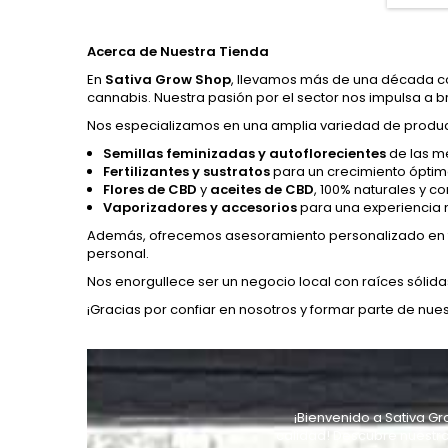
LIMPIAR
PARA 
LAS S
Acerca de Nuestra Tienda
En
Sativa Grow Shop
, llevamos más de una década com
cannabis. Nuestra pasión por el sector nos impulsa a 
Nos especializamos en una amplia variedad de produc
Semillas feminizadas y autoflorecientes
de las m
Fertilizantes y sustratos
para un crecimiento óptim
-10%
Flores de CBD
y
aceites de CBD
, 100% naturales y c
ACEITE DE CBD PLANT OF LIFE 10%
Vaporizadores y accesorios
para una experiencia 
Además, ofrecemos asesoramiento personalizado en ti
13,73 €
15,25 €
personal.
Nos enorgullece ser un negocio local con raíces sólid
-10%
-10%
ACEITE DE CBD PLANT OF LIFE 30%
¡Gracias por confiar en nosotros y formar parte de nuest
36,90 €
41,00 €
ACEITE DE CBD RAW SENSI SEEDS - 10% 30ML
¡Bienvenido a Sativa Gr
calidad! Descubre nuestra