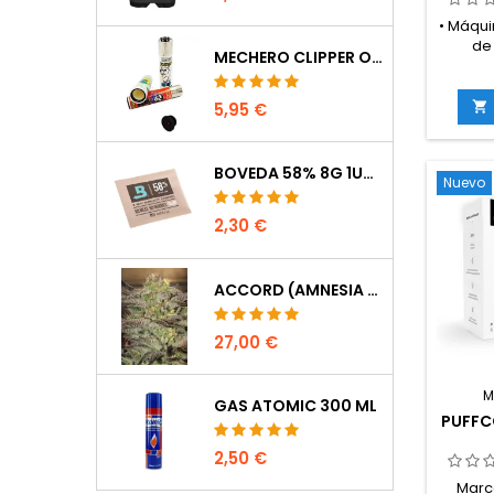
• Máqui
de
MECHERO CLIPPER OCULTACIÓN
com
resisten
tran

5,95 €
obtene
rápida
con la
BOVEDA 58% 8G 1UDS
Nuevo
2,30 €
ACCORD (AMNESIA CORDOBESA)
27,00 €
M
GAS ATOMIC 300 ML
PUFFC
2,50 €
Marca