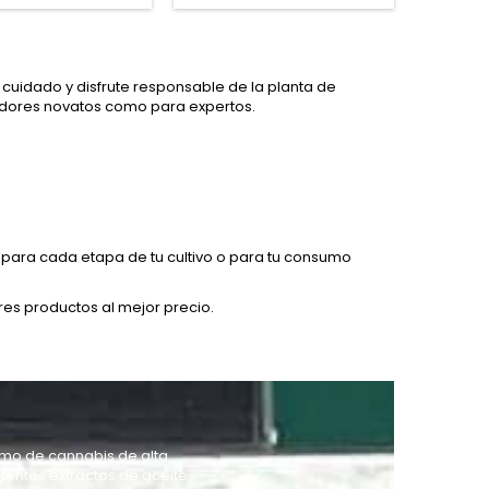
cuidado y disfrute responsable de la planta de
vadores novatos como para expertos.
FIRE AFGHAN COOKIES
BATERÍA VAPEADOR CARTRIDGE DIP 650 MAH
para cada etapa de tu cultivo o para tu consumo
15,00 €
res productos al mejor precio.
IES
VAPORIZADOR X-VAPE X-MAX ARIA+ PLUS BLACK
86,95 €
Nuevo
ACCORD (AMNESIA CORDOBESA)
VAPORIZADOR DAVINCI IQ CORE
sumo de cannabis de alta
tentes extractos de aceite