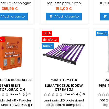
ore Kit. Tecnología:
repuesto para Puffco
IQC. 
ra 3D patentada.
port
355,95 €
154,00 €
tividad: Bluetooth.
c
bilidad: Aplicación
Condu
Añadir al carrito
Añadir al carrito


o Connect. Diseño:
tempera
o y sin vidrio. Flujo
prec
: Optimizado de alto
calent
-25%
Nuevo
rendimiento.
Circuito
vidrio
ta!
¡En oferta!
extraí
Nuevo
Mate
Alumin
H
:
GREEN HOUSE SEEDS
MARCA:
LUMATEK
MA
STARTER KIT
LUMATEK ZEUS 1000W
PERLI
TOFLORACION
XTREME 3,1
WDER FEEDING
Reseña(s):
0
Reseña(s):
0
GREENHOUSE
do del kit1 x Powder
Luminaria LED profesional
100 %
 Short Flower 500 g 1
de espectro completo.
exp