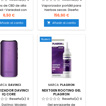
res de CBD de alta
Vaporizador portátil para
ad.• Variedad con
hierbas secas. Diseño
l aromático Bubble
ultracompacto de solo 89 g.
6,50 €
156,90 €
ogollos compactos,
Cámara de calentamiento
sinosos y bien
de mayor capacidad. 4
Añadir al carrito
Añadir al carrito

ccionados.• Bajo
modos inteligentes de
do en THC (legal).•
temperatura.
ivo controlado y
Calentamiento rápido y
Nuevo
ección premium.
uniforme. Funcionamiento
mediante un único botón.
Fácil limpieza y
mantenimiento. Fabricado
en aluminio anodizado de
alta calidad. Carga
mediante USB.
ARCA:
DAVINCI
MARCA:
PLAGRON
IZADOR DAVINCI
NEXTGEN ROOTING GEL
IQ CORE
PLAGRON
Reseña(s):
0
Reseña(s):
0
 DaVinci. Modelo:
Gel enraizante de