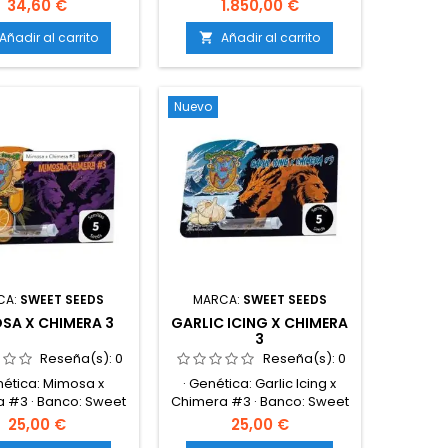
gérmenes y
compacto y ligero. Fácil de
34,60 €
1.850,00 €
genos.Excelente
transportar y almacenar.
 agua / aire gracias
Ideal para pequeños
Añadir al carrito
Añadir al carrito

 su estructura
productores. Trimming
Mejora la aireación,
uniforme y preciso. Manejo
 compactación del
sencillo e intuitivo.
Nuevo
trato y estimula
Fabricación robusta y
s.Compatible con
duradera. Bajo
os en tierra, coco,
mantenimiento.
as de sustrato y
as hidropónicos.No
 nutrientes por sí
, actuando como
soporte...
CA:
SWEET SEEDS
MARCA:
SWEET SEEDS
SA X CHIMERA 3
GARLIC ICING X CHIMERA
3
Reseña(s):
0
Reseña(s):
0
nética: Mimosa x
· Genética: Garlic Icing x
 #3 · Banco: Sweet
Chimera #3 · Banco: Sweet
 · Tipo: Feminizada
Seeds® · Tipo: Feminizada
25,00 €
25,00 €
otoperiódica ·
fotoperiódica ·