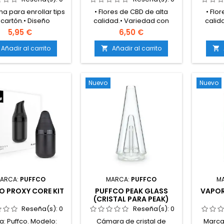
na para enrollar tips
• Flores de CBD de alta
• Flo
 cartón.• Diseño
calidad.• Variedad con
calid
pacto, ligero y
perfil aromático Cotton
perfi
5,95 €
6,50 €
te.• Fácil de utilizar y
Candy.• Cogollos
Gum.• C
sportar.• Permite
compactos, resinosos y
re
Añadir al carrito
Añadir al carrito


r filtros uniformes
bien seleccionados.• Bajo
sele
mente.• Compatible
contenido en THC (legal).•
conteni
 mayoría de tips de
Cultivo controlado y
Cult
Nuevo
Nuevo
cartón.
selección premium.
sel
ARCA:
PUFFCO
MARCA:
PUFFCO
M
O PROXY CORE KIT
PUFFCO PEAK GLASS
VAPOR
(CRISTAL PARA PEAK)
Reseña(s):
0
Reseña(s):
0
: Puffco. Modelo:
Cámara de cristal de
Marca: