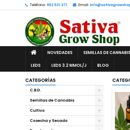
Teléfono:
952 531 371
Email:
info@sativagrowsho
A
(
C
I
add_circle_outline
((
De
No
INICIO
NOVEDADES
SEMILLAS DE CANNABI
LEDS
LEDS 3.2 ΜMOL/J
BLOG
CATEGORÍAS
CATEG
C.B.D.
Semillas de Cannabis
Cultivo
Cosecha y Secado