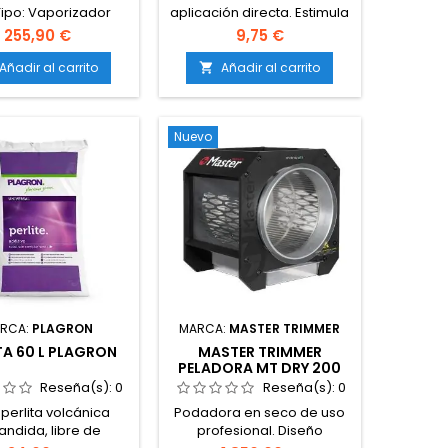
Tipo: Vaporizador
aplicación directa. Estimula
átil. Sistema de
el desarrollo rápido de
255,90 €
9,75 €
alentamiento:
raíces. Favorece la
cción. Rango de
formación de numerosos
Añadir al carrito
Añadir al carrito

tura: Ajustable con
pelos radiculares. Protege
isión. Cámara de
la zona de corte del
amiento: Cerámica.
esqueje. Mejora el
Nuevo
 de vapor: Zirconio y
porcentaje de éxito en el
. Batería: 1 × 18650
enraizamiento. Fácil
ble. Carga: USB-C.
aplicación gracias a su
rial del cuerpo:
textura en gel.
io anodizado. Uso:
ierbas secas.
RCA:
PLAGRON
MARCA:
MASTER TRIMMER
TA 60 L PLAGRON
MASTER TRIMMER
PELADORA MT DRY 200
LITE
Reseña(s):
0
Reseña(s):
0
 perlita volcánica
Podadora en seco de uso
andida, libre de
profesional. Diseño