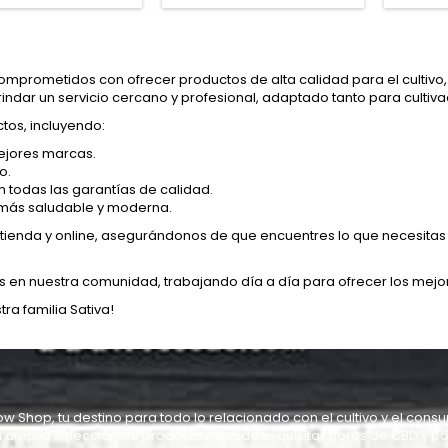
, PRESIONE EL BOTÓN
facilidad de uso y diseño
CALENTAR Y LIMPIAR
moderno. Su versión Sky
UPERFICIES CON UN
presenta un acabado en
QTIP
tonos azul pastel que
prometidos con ofrecer productos de alta calidad para el cultivo, 
combina elegancia y
brindar un servicio cercano y profesional, adaptado tanto para culti
tecnología.
tos, incluyendo:
ejores marcas.
o.
on todas las garantías de calidad.
FLORES DE CBD STRAWBERRY XUXES
más saludable y moderna.
enda y online, asegurándonos de que encuentres lo que necesitas 
9,95 €
27,00 €
as en nuestra comunidad, trabajando día a día para ofrecer los mejo
PACK DEGUSTACIÓN 5 VARIEDADES FLORES CBD...
CHARM COOK
ra familia Sativa!
53,78 €
27,00 €
59,75 €
FLORES DE CBD POP CORN PINK KUSH XUXES
ow Shop, tu destino para todo lo relacionado con el cultivo y el con
 amplia selección de productos, desde exquisitas flores de CBD y po