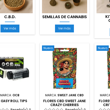
KI
C.B.D.
SEMILLAS DE CANNABIS
C.B.D.
Semillas
Ver más
Ver más
de
Cannabis
Nuevo
Nuevo
MARCA:
OCB
MARCA:
SWEET JANE CBD
MARC
 EASY ROLL TIPS
FLORES CBD SWEET JANE
FLORE
CRAZY CHERRIES
CRI
Reseña(s):
0
Reseña(s):
0