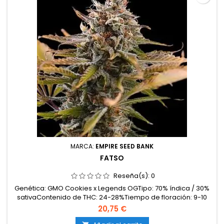
MARCA:
EMPIRE SEED BANK
FATSO
Reseña(s):
0
Genética: GMO Cookies x Legends OGTipo: 70% índica / 30%
sativaContenido de THC: 24-28%Tiempo de floración: 9-10
semanas en interiorProducción en interior: 500-600
20,75 €
g/m²Producción en exterior: 700-950 g/planta (lista a