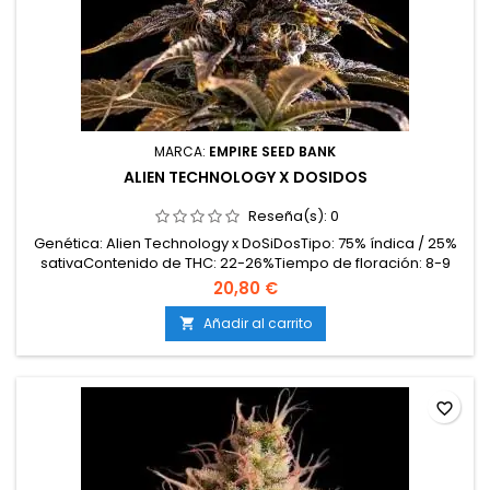
MARCA:
EMPIRE SEED BANK
ALIEN TECHNOLOGY X DOSIDOS
Reseña(s):
0
Genética: Alien Technology x DoSiDosTipo: 75% índica / 25%
sativaContenido de THC: 22-26%Tiempo de floración: 8-9
semanas en interiorProducción en interior: 500-600
20,80 €
g/m²Producción en exterior: 700-950 g/planta (lista a
principios-mediados de octubre)Altura: 100-140 cm en
Añadir al carrito

interior; hasta 200 cm en exteriorAromas y sabores: Terrosos
y...
favorite_border