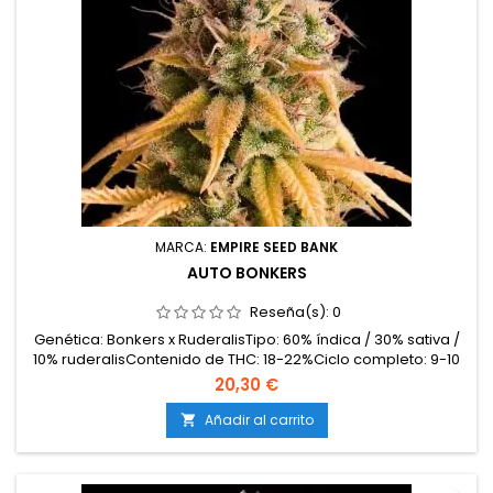
MARCA:
EMPIRE SEED BANK
AUTO BONKERS
Reseña(s):
0
Genética: Bonkers x RuderalisTipo: 60% índica / 30% sativa /
10% ruderalisContenido de THC: 18-22%Ciclo completo: 9-10
semanas desde germinaciónProducción en interior: 400-
20,30 €
500 g/m²Producción en exterior: 60-120 g/plantaAltura: 70-
120 cm en interior y exteriorAromas y sabores: Intensamente
Añadir al carrito

afrutados, con notas de frutos del bosque,...