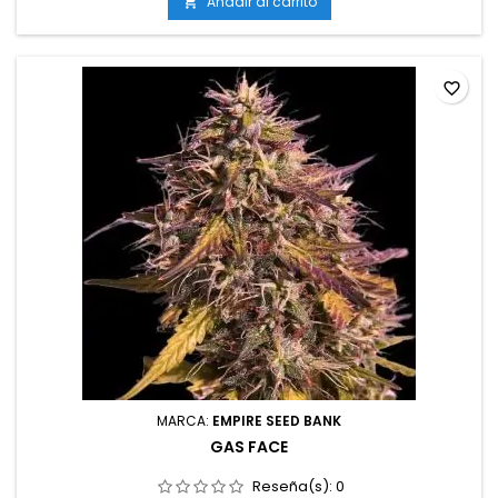
mediados de octubre)Altura: 100-140 cm en interior; hasta
Añadir al carrito

200 cm en exteriorAromas y sabores: Intensos y complejos,...
favorite_border
MARCA:
EMPIRE SEED BANK
GAS FACE
Reseña(s):
0