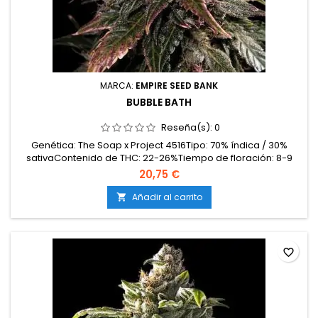
MARCA:
EMPIRE SEED BANK
BUBBLE BATH
Reseña(s):
0
Genética: The Soap x Project 4516Tipo: 70% índica / 30%
sativaContenido de THC: 22-26%Tiempo de floración: 8-9
semanas en interiorProducción en interior: 500-600
20,75 €
g/m²Producción en exterior: 700-950 g/planta (lista a
principios-mediados de octubre)Altura: 110-150 cm en
Añadir al carrito

interior; hasta 220 cm en exteriorAromas y sabores: Dulces
y...
favorite_border