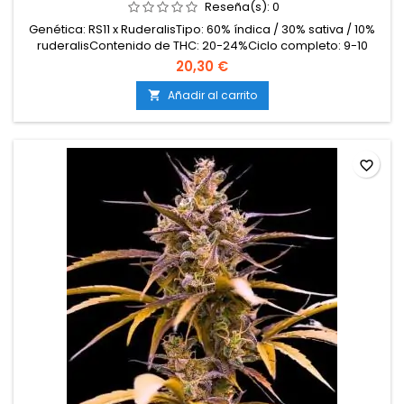
Reseña(s):
0
Genética: RS11 x RuderalisTipo: 60% índica / 30% sativa / 10%
ruderalisContenido de THC: 20-24%Ciclo completo: 9-10
semanas desde germinaciónProducción en interior: 450-
20,30 €
550 g/m²Producción en exterior: 70-130 g/plantaAltura: 70-
120 cm en interior y exteriorAromas y sabores: Dulces y
Añadir al carrito

afrutados, con notas tropicales, cítricas, cremosas...
favorite_border