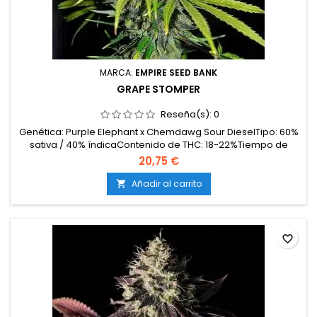
MARCA:
EMPIRE SEED BANK
GRAPE STOMPER
Reseña(s):
0
Genética: Purple Elephant x Chemdawg Sour DieselTipo: 60%
sativa / 40% índicaContenido de THC: 18-22%Tiempo de
floración: 9-10 semanas en interiorProducción en
20,75 €
interior: 450-550 g/m²Producción en exterior: 700-900
g/planta (lista a mediados de octubre)Altura: 120-160 cm en
Añadir al carrito

interior; hasta 220 cm en exteriorAromas y sabores: Dulces
y...
favorite_border