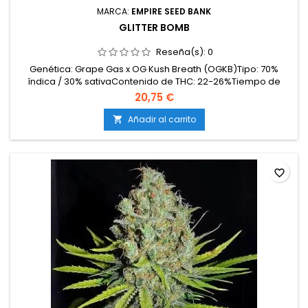
MARCA:
EMPIRE SEED BANK
GLITTER BOMB
Reseña(s):
0
Genética: Grape Gas x OG Kush Breath (OGKB)Tipo: 70%
índica / 30% sativaContenido de THC: 22-26%Tiempo de
floración: 8-9 semanas en interiorProducción en
20,75 €
interior: 500-600 g/m²Producción en exterior: 700-950
g/planta (lista a principios-mediados de octubre)Altura: 100-
Añadir al carrito

140 cm en interior; hasta 200-220 cm en exteriorAromas y
sabores:...
favorite_border