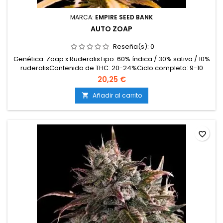
MARCA:
EMPIRE SEED BANK
AUTO ZOAP
Reseña(s):
0
Genética: Zoap x RuderalisTipo: 60% índica / 30% sativa / 10%
ruderalisContenido de THC: 20-24%Ciclo completo: 9-10
semanas desde germinaciónProducción en interior: 450-
20,25 €
550 g/m²Producción en exterior: 70-130 g/plantaAltura: 70-
120 cm en interior y exteriorAromas y sabores: Dulces y
Añadir al carrito

cremosos, con notas tropicales, afrutadas y un...
favorite_border