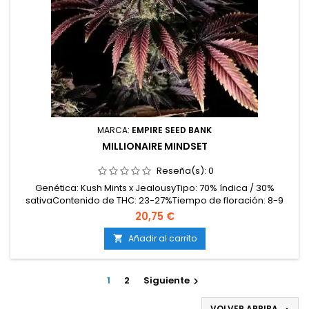
MARCA:
EMPIRE SEED BANK
MILLIONAIRE MINDSET
Reseña(s):
0
Genética: Kush Mints x JealousyTipo: 70% índica / 30%
sativaContenido de THC: 23-27%Tiempo de floración: 8-9
semanas en interiorProducción en interior: 500-600
20,75 €
g/m²Producción en exterior: 700-950 g/planta (lista a
principios-mediados de octubre)Altura: 110-150 cm en
Añadir al carrito

interior; hasta 220 cm en exteriorAromas y sabores: Dulces
y...
1
2
Siguiente

VOLVER ARRIBA