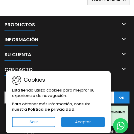


PRODUCTOS

INFORMACIÓN

SU CUENTA

CONTACTO
Cookies
BOLETÍN
Esta tienda utiliza cookies para mejorar su
experiencia de navegación.
Para obtener más información, consulte
nuestra
Política de privacidad
.
Facebook
Twitter
Rss
Instagram
LinkedIn
LOS PRODUCTOS SON SOLO PARA COLECCIONISMO Y NO PARA CONSUMO
HUMANO.
Salir
Aceptar
LOS PRODUCTOS DE CBD OFERTADOS EN ESTA WEB PROVIENEN DEL
© Copyright 2026 Sativa Grow Shop. Todos los derechos