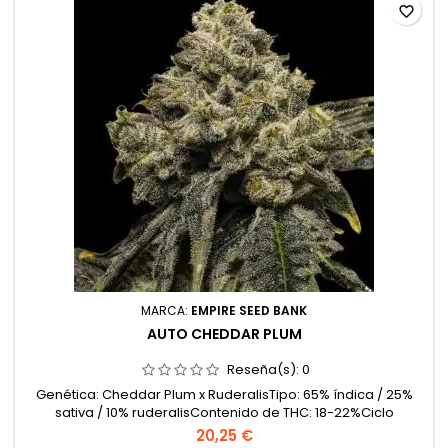
favorite_border
MARCA:
EMPIRE SEED BANK
AUTO CHEDDAR PLUM
Reseña(s):
0
Genética: Cheddar Plum x RuderalisTipo: 65% índica / 25%
sativa / 10% ruderalisContenido de THC: 18-22%Ciclo
completo: 9-10 semanas desde germinaciónProducción en
20,25 €