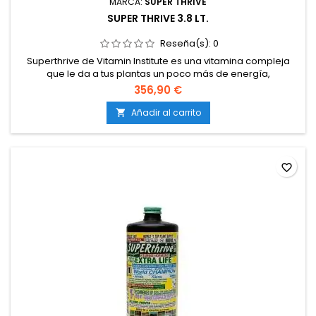
MARCA:
SUPER THRIVE
SUPER THRIVE 3.8 LT.
Reseña(s):
0
Superthrive de Vitamin Institute es una vitamina compleja
que le da a tus plantas un poco más de energía,
manteniéndolas saludables. Este producto se ha utilizado
356,90 €
desde 1940.
Añadir al carrito

favorite_border