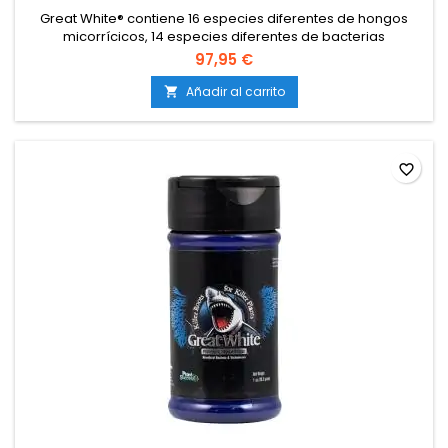
Great White® contiene 16 especies diferentes de hongos
micorrícicos, 14 especies diferentes de bacterias
beneficiosas y 2 especies de trichoderma, todo en un solo
97,95 €
producto, ayudando a la colonización óptima de los
sistemas de raíces por parte de los hongos.
Añadir al carrito

favorite_border