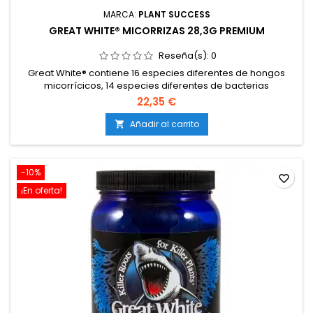
MARCA:
PLANT SUCCESS
GREAT WHITE® MICORRIZAS 28,3G PREMIUM
Reseña(s):
0
Great White® contiene 16 especies diferentes de hongos
micorrícicos, 14 especies diferentes de bacterias
beneficiosas y 2 especies de trichoderma, todo en un solo
22,35 €
producto, ayudando a la colonización óptima de los
sistemas de raíces por parte de los hongos.
Añadir al carrito

-10%
favorite_border
¡En oferta!