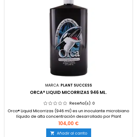
MARCA:
PLANT SUCCESS
ORCA® LIQUID MICORRIZAS 946 ML.
Reseña(s):
0
Orca® Liquid Micorrizas (946 ml) es un inoculante microbiano
líquido de alta concentración desarrollado por Plant
Success, que combina especies de micorrizas endo y
104,00 €
ectomicorrízicas, junto a cepas activas de Trichoderma
harzianum y bacterias beneficiosas. Diseñado para
Añadir al carrito
