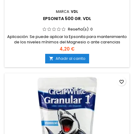
MARCA:
VDL
EPSONITA 500 GR. VDL
Reseña(s):
0
Aplicación: Se puede aplicar la Epsonita para mantenimiento
de los niveles mínimos del Magnesio o ante carencias
conocidas (mayor dosis) Dosis: -Foliar: de 2 a 4g/litro agua -
4,20 €
Aplicación al suelo: 50g/m2 -Riego: de 0.5 a 3g/m2 cada 10
días
Añadir al carrito

favorite_border