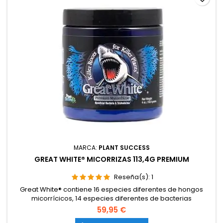
MARCA:
PLANT SUCCESS
GREAT WHITE® MICORRIZAS 113,4G PREMIUM
Reseña(s):
1
Great White® contiene 16 especies diferentes de hongos
micorrícicos, 14 especies diferentes de bacterias
beneficiosas y 2 especies de trichoderma, todo en un solo
59,95 €
producto, ayudando a la colonización óptima de los