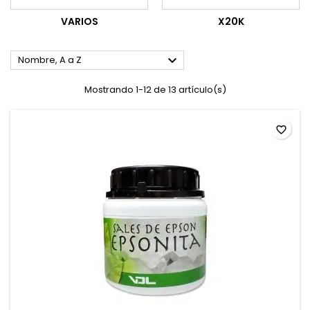
VARIOS
X20K

Nombre, A a Z
Mostrando 1-12 de 13 artículo(s)
favorite_border