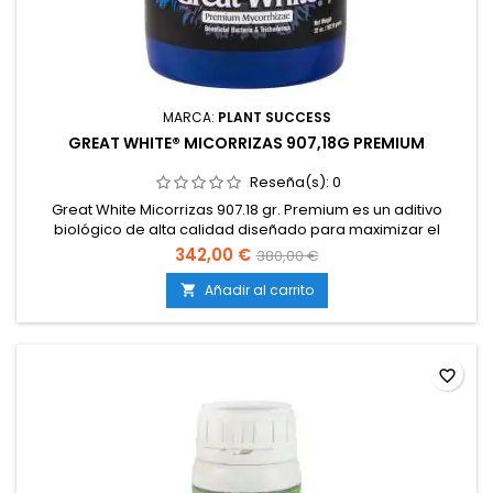
MARCA:
PLANT SUCCESS
GREAT WHITE® MICORRIZAS 907,18G PREMIUM
Reseña(s):
0
Great White Micorrizas 907.18 gr. Premium es un aditivo
biológico de alta calidad diseñado para maximizar el
desarrollo radicular y mejorar la absorción de nutrientes en
342,00 €
380,00 €
las plantas. Este producto de micorrizas premium contiene
una mezcla altamente concentrada de hongos micorrízicos,
Añadir al carrito

tricodermas y bacterias beneficiosas que trabajan en
simbiosis con las...
favorite_border