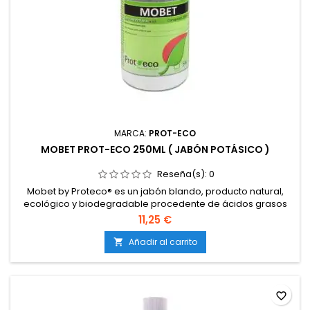
MARCA:
PROT-ECO
MOBET PROT-ECO 250ML ( JABÓN POTÁSICO )
Reseña(s):
0
Mobet by Proteco® es un jabón blando, producto natural,
ecológico y biodegradable procedente de ácidos grasos
saponificados.
11,25 €
Añadir al carrito

favorite_border