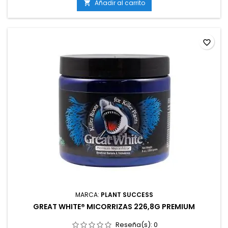
sistemas de raíces por parte de los hongos.
Añadir al carrito

favorite_border
MARCA:
PLANT SUCCESS
GREAT WHITE® MICORRIZAS 226,8G PREMIUM
Reseña(s):
0