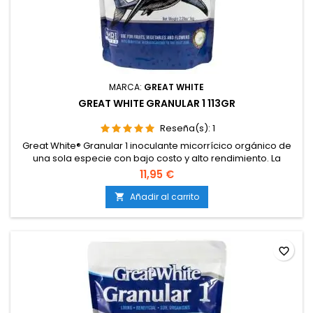
MARCA:
GREAT WHITE
GREAT WHITE GRANULAR 1 113GR
Reseña(s):
1
Great White® Granular 1 inoculante micorrícico orgánico de
una sola especie con bajo costo y alto rendimiento. La
certificación Great White Granular 1 OMRI y OIM aporta
11,95 €
beneficios a cualquier plantación orgánica. Cantidad 113gr
Añadir al carrito

favorite_border