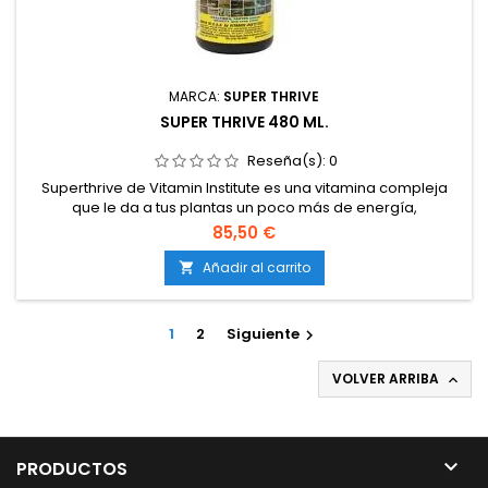
MARCA:
SUPER THRIVE
SUPER THRIVE 480 ML.
Reseña(s):
0
Superthrive de Vitamin Institute es una vitamina compleja
que le da a tus plantas un poco más de energía,
manteniéndolas saludables. Este producto se ha utilizado
85,50 €
desde 1940.
Añadir al carrito

1
2
Siguiente

VOLVER ARRIBA


PRODUCTOS