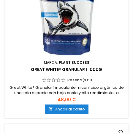
MARCA:
PLANT SUCCESS
GREAT WHITE® GRANULAR 1 1000G
Reseña(s):
0
Great White® Granular 1 inoculante micorrícico orgánico de
una sola especie con bajo costo y alto rendimiento.La
certificación Great White Granular 1 OMRI y OIM aporta
48,00 €
beneficios a cualquier plantación orgánica.
Añadir al carrito

favorite_border