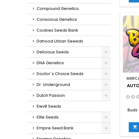
compl
Compound Genetics
germin
in
Conscious Genetics
g/m
Cookies Seeds Bank
e
g/plan
Dahood Urban Seeeds
en inte
ex
Delicious Seeds
sab
amader
DNA Genetics
Doctor´s Choice Seeds
MARC
Dr. Underground
AUTO
Dutch Passion
Elev8 Seeds
Buds 
Auto RF
Elite Seeds
RF3
a

Empire Seed Bank
F1 • THC
10
Enigma Genetics