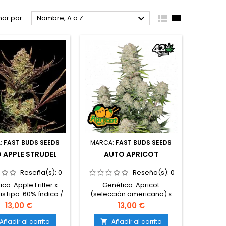



ar por:
Nombre, A a Z
:
FAST BUDS SEEDS
MARCA:
FAST BUDS SEEDS
 APPLE STRUDEL
AUTO APRICOT
Reseña(s):
0
Reseña(s):
0
ca: Apple Fritter x
Genética: Apricot
isTipo: 60% índica /
(selección americana) x
ativaContenido de
RuderalisTipo: 55% índica /
13,00 €
13,00 €
C: 22-25%Ciclo
45% sativaContenido de
eto: 9-10 semanas
THC: 20-24%Ciclo
Añadir al carrito
Añadir al carrito
