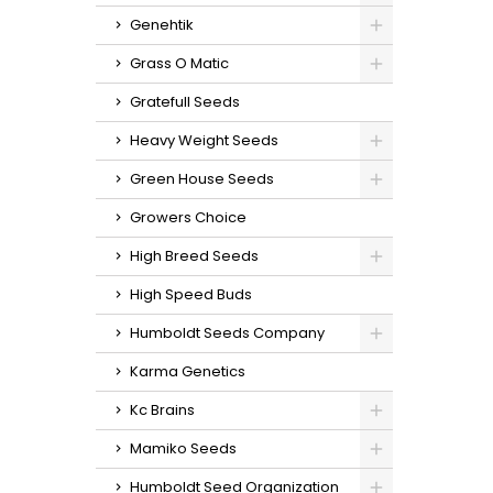
g/m
e
Genehtik
g/plant
interi
Grass O Matic
ex
Gratefull Seeds
sabore
con n
Heavy Weight Seeds
Green House Seeds
Growers Choice
High Breed Seeds
High Speed Buds
Humboldt Seeds Company
Karma Genetics
Kc Brains
Mamiko Seeds
Humboldt Seed Organization