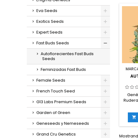
germin
Eva Seeds
interi
Exotics Seeds
exterior
Expert Seeds
con es
vig
Fast Buds Seeds
sabore
con 
Autoflorecientes Fast Buds
Seeds
MARC
Feminizadas Fast Buds
AU
Female Seeds
French Touch Seed
Gené
Ruderal
G13 Labs Premium Seeds
45% s
TH
Garden of Green
comp

Geneseeds y Nemeseeds
germin
in
Grand Cru Genetics
Mostrando