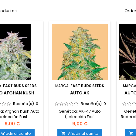
roductos.
Orden
A:
FAST BUDS SEEDS
MARCA:
FAST BUDS SEEDS
MARCA
O AFGHAN KUSH
AUTO AK
AUTO
Reseña(s):
0
Reseña(s):
0
a: Afghan Kush Auto
Genética: AK-47 Auto
Genéti
selección Fast
(selección Fast
Ruderal
po: 85% índica / 15%
Buds)Tipo: 65% sativa / 35%
40% s
9,00 €
9,00 €
ivaContenido de
índicaContenido de
TH
C: 20-22%Ciclo
THC: 19-21%Ciclo
compl
Añadir al carrito
Añadir al carrito

