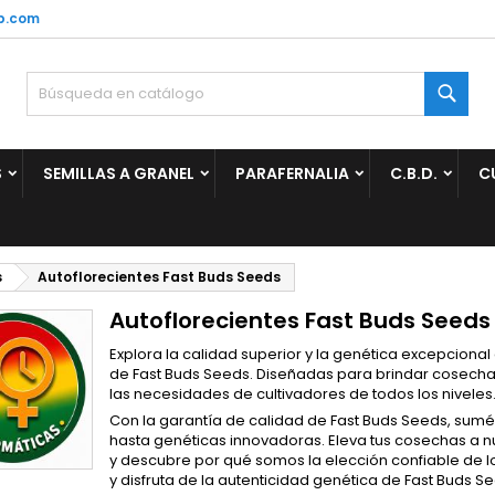
p.com
ñadir a la lista de deseos
(modalTitle))
rear lista de deseos
niciar sesión
Busc
Crear nueva lista
confirmMessage))
be iniciar sesión para guardar productos en su lista de deseos.
mbre de la lista de deseos
S
SEMILLAS A GRANEL
PARAFERNALIA
C.B.D.
C
((cancelText))
Cancelar
((modalDeleteText)
Iniciar sesió
Cancelar
Crear lista de deseo
s
Autoflorecientes Fast Buds Seeds
Autoflorecientes Fast Buds Seeds
Explora la calidad superior y la genética excepciona
de Fast Buds Seeds. Diseñadas para brindar cosechas 
las necesidades de cultivadores de todos los niveles
Con la garantía de calidad de Fast Buds Seeds, sumé
hasta genéticas innovadoras. Eleva tus cosechas a nu
y descubre por qué somos la elección confiable de lo
y disfruta de la autenticidad genética de Fast Buds S