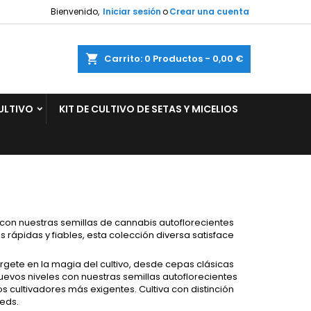
Bienvenido,
Iniciar sesión
o
Crear una cuenta
×
×
×
×
ar
Carrito
0
Productos -
0,00 €
ULTIVO
KIT DE CULTIVO DE SETAS Y MICELIOS
)
n
s
l con nuestras semillas de cannabis autoflorecientes
rápidas y fiables, esta colección diversa satisface
.
rgete en la magia del cultivo, desde cepas clásicas
evos niveles con nuestras semillas autoflorecientes
s cultivadores más exigentes. Cultiva con distinción
eeds.