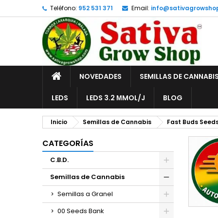
Teléfono:
952 531 371
Email:
info@sativagrowsho
A
(
C
I
add_circle_outline
((
De
No
INICIO
NOVEDADES
SEMILLAS DE CANNABI
LEDS
LEDS 3.2 ΜMOL/J
BLOG
Inicio
Semillas de Cannabis
Fast Buds Seed
CATEGORÍAS
C.B.D.
Semillas de Cannabis
Semillas a Granel
00 Seeds Bank