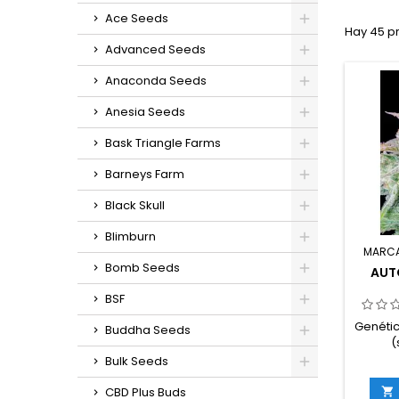
Ace Seeds
Hay 45 p
Advanced Seeds
Anaconda Seeds
Anesia Seeds
Bask Triangle Farms
Barneys Farm
Black Skull
Blimburn
MARC
Bomb Seeds
AUT
BSF
Genétic
Buddha Seeds
(
Buds)Ti
Bulk Seeds
sat
TH
CBD Plus Buds
