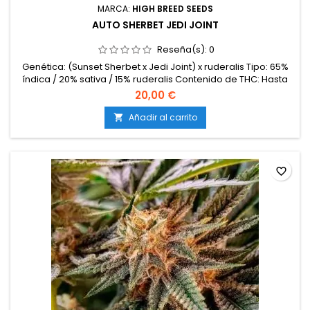
MARCA:
HIGH BREED SEEDS
AUTO SHERBET JEDI JOINT
Reseña(s):
0
Genética: (Sunset Sherbet x Jedi Joint) x ruderalis Tipo: 65%
índica / 20% sativa / 15% ruderalis Contenido de THC: Hasta
22% Ciclo completo: 9 – 10 semanas desde la germinación
20,00 €
Producción en interior: 450 – 550 g/m² Producción en
exterior: 80 – 150 g/planta Altura: 70 – 120 cm en interior; hasta
Añadir al carrito

140 cm en exterior Aromas y sabores: Dulce y cremoso, con...
favorite_border