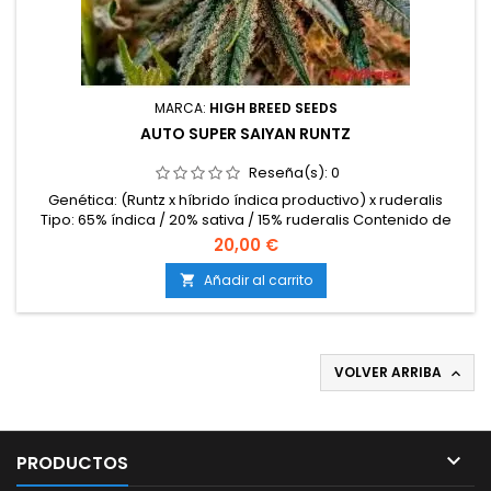
MARCA:
HIGH BREED SEEDS
AUTO SUPER SAIYAN RUNTZ
Reseña(s):
0
Genética: (Runtz x híbrido índica productivo) x ruderalis
Tipo: 65% índica / 20% sativa / 15% ruderalis Contenido de
THC: Hasta 22% Ciclo completo: 9 – 10 semanas desde la
20,00 €
germinación Producción en interior: 450 – 550 g/m²
Producción en exterior: 80 – 150 g/planta Altura: 70 – 120 cm
Añadir al carrito

en interior; hasta 140 cm en exterior Aromas y
sabores: Dulce,...
VOLVER ARRIBA


PRODUCTOS