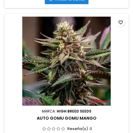
en interior; hasta 140 cm en exterior Aromas y sabores: Dulce,
afrutado,...
favorite_border
MARCA:
HIGH BREED SEEDS
AUTO GOMU GOMU MANGO
Reseña(s):
0