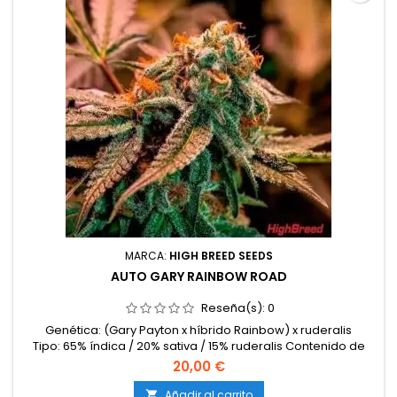
MARCA:
HIGH BREED SEEDS
AUTO GARY RAINBOW ROAD
Reseña(s):
0
Genética: (Gary Payton x híbrido Rainbow) x ruderalis
Tipo: 65% índica / 20% sativa / 15% ruderalis Contenido de
THC: Hasta 23% Ciclo completo: 9 – 10 semanas desde la
20,00 €
germinación Producción en interior: 450 – 550 g/m²
Producción en exterior: 80 – 150 g/planta Altura: 70 – 120 cm
Añadir al carrito
