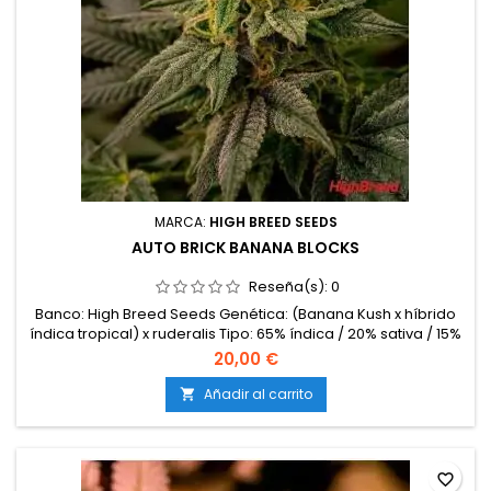
MARCA:
HIGH BREED SEEDS
AUTO BRICK BANANA BLOCKS
Reseña(s):
0
Banco: High Breed Seeds Genética: (Banana Kush x híbrido
índica tropical) x ruderalis Tipo: 65% índica / 20% sativa / 15%
ruderalis Contenido de THC: Hasta 20% Ciclo completo: 9 – 10
20,00 €
semanas desde la germinación Producción en interior: 450 –
550 g/m² Producción en exterior: 90 – 160 g/planta Altura: 70
Añadir al carrito

– 120 cm en interior; hasta 150 cm en exterior...
favorite_border