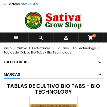
Teléfono:
952 531 371
×
×
×
×
Añadir a la lista de deseos
((modalTitle))
Crear lista de deseos
Iniciar sesión
Crear nueva lista
add_circle_outline
((confirmMessage))
Debe iniciar sesión para guardar productos en su
Nombre de la lista de deseos
lista de deseos.
0
((cancelText))
((modalDeleteText))



Cancelar
Iniciar sesión
Cancelar
Crear lista de deseos
Inicio
Cultivo
Fertilizantes
Bio Tabs - Bio Technology
Tablas de Cultivo Bio Tabs - Bio Technology
CATEGORÍAS
MARCAS
TABLAS DE CULTIVO BIO TABS - BIO
TECHNOLOGY