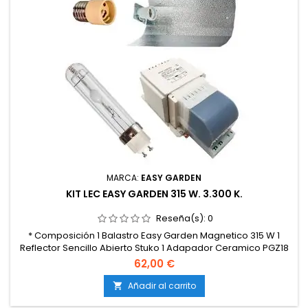
MARCA:
EASY GARDEN
KIT LEC EASY GARDEN 315 W. 3.300 K.
Reseña(s):
0
* Composición 1 Balastro Easy Garden Magnetico 315 W 1
Reflector Sencillo Abierto Stuko 1 Adapador Ceramico PGZ18
E-40 1 Lampara LEC 315 W Easy Garden 3300K
62,00 €
Añadir al carrito
