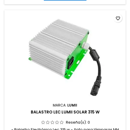
favorite_border
MARCA:
LUMII
BALASTRO LEC LUMII SOLAR 315 W
Reseña(s):
0
- Balastro Electrónico Lec 315 w - Apto para lámparas MH