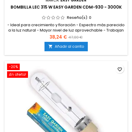
MARCA:
EASY GARDEN
BOMBILLA LEC 315 W EASY GARDEN CDM-930 - 3000K
Reseña(s):
0
- Ideal para crecimiento y floración - Espectro más parecido
a la luz natural - Mayor nivel de luz aprovechable - Trabajan
con menor consumo y calor
38,24 €
47,80 €
Añadir al carrito

-20%
favorite_border
¡En oferta!