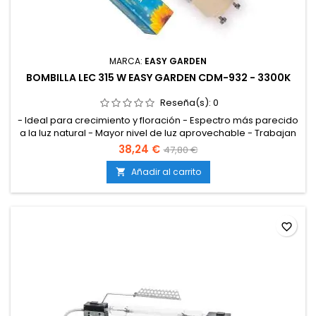
MARCA:
EASY GARDEN
BOMBILLA LEC 315 W EASY GARDEN CDM-932 - 3300K
Reseña(s):
0
- Ideal para crecimiento y floración - Espectro más parecido
a la luz natural - Mayor nivel de luz aprovechable - Trabajan
con menor consumo y calor
38,24 €
47,80 €
Añadir al carrito

favorite_border