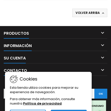
VOLVER ARRIBA


PRODUCTOS

INFORMACIÓN

SU CUENTA

CONTACTO
Cookies
BOLETÍN
Esta tienda utiliza cookies para mejorar su
experiencia de navegación.
Para obtener más información, consulte
nuestra
Política de privacidad
.
Facebook
Twitter
Rss
Instagram
LinkedIn
LOS PRODUCTOS SON SOLO PARA COLECCIONISMO Y NO PARA CONSUMO