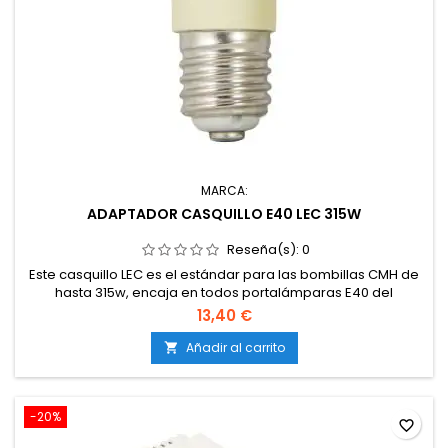
MARCA:
ADAPTADOR CASQUILLO E40 LEC 315W
Reseña(s):
0
Este casquillo LEC es el estándar para las bombillas CMH de
hasta 315w, encaja en todos portalámparas E40 del
mercado, fabricado en cerámica de alta calidad.
13,40 €
Añadir al carrito

-20%
favorite_border