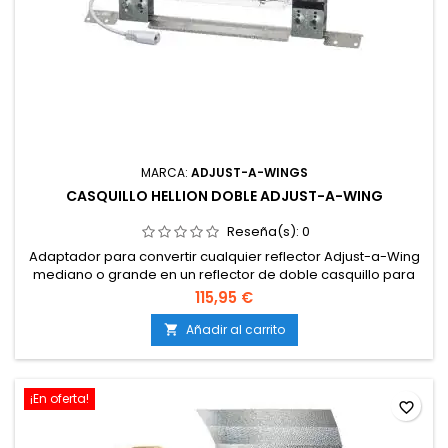
MARCA:
ADJUST-A-WINGS
CASQUILLO HELLION DOBLE ADJUST-A-WING
Reseña(s):
0
Adaptador para convertir cualquier reflector Adjust-a-Wing
mediano o grande en un reflector de doble casquillo para
lámparas LEC.
115,95 €
Añadir al carrito

¡En oferta!
favorite_border