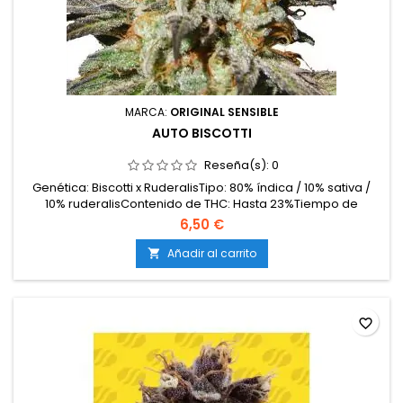
MARCA:
ORIGINAL SENSIBLE
AUTO BISCOTTI
Reseña(s):
0
Genética: Biscotti x RuderalisTipo: 80% índica / 10% sativa /
10% ruderalisContenido de THC: Hasta 23%Tiempo de
floración: 9–10 semanas desde la germinaciónProducción
6,50 €
en interior: 450–550 g/m²Producción en exterior: 80–150
g/plantaAltura: 80–110 cm en interior; hasta 130 cm en
Añadir al carrito

exteriorAromas y sabores: Galleta dulce, vainilla,...
favorite_border