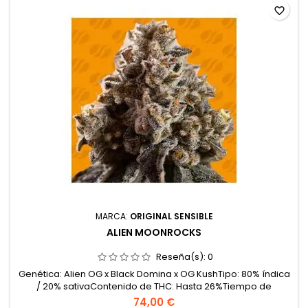
favorite_border
MARCA:
ORIGINAL SENSIBLE
ALIEN MOONROCKS
Reseña(s):
0
Genética: Alien OG x Black Domina x OG KushTipo: 80% índica
/ 20% sativaContenido de THC: Hasta 26%Tiempo de
floración: 8–9 semanas en interiorProducción en
74,00 €