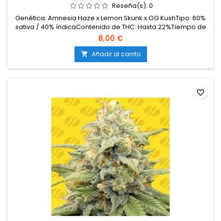
Reseña(s):
0
Genética: Amnesia Haze x Lemon Skunk x OG KushTipo: 60%
sativa / 40% índicaContenido de THC: Hasta 22%Tiempo de
floración: 8–9 semanas en interiorProducción en
8,00 €
interior: 500–600 g/m²Producción en exterior: 650–800
g/plantaAltura: 100–130 cm en interior; hasta 220 cm en
Añadir al carrito

exteriorAromas y sabores: Limón, incienso, kush, con
matices...
favorite_border