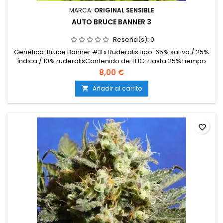
MARCA:
ORIGINAL SENSIBLE
AUTO BRUCE BANNER 3
Reseña(s):
0
Genética: Bruce Banner #3 x RuderalisTipo: 65% sativa / 25%
índica / 10% ruderalisContenido de THC: Hasta 25%Tiempo
de floración: 9–10 semanas desde la
8,00 €
germinaciónProducción en interior: 450–600
g/m²Producción en exterior: 90–170 g/plantaAltura: 90–120
Añadir al carrito

cm en interior; hasta 140 cm en exteriorAromas y
sabores: Diésel, frutas dulces,...
favorite_border