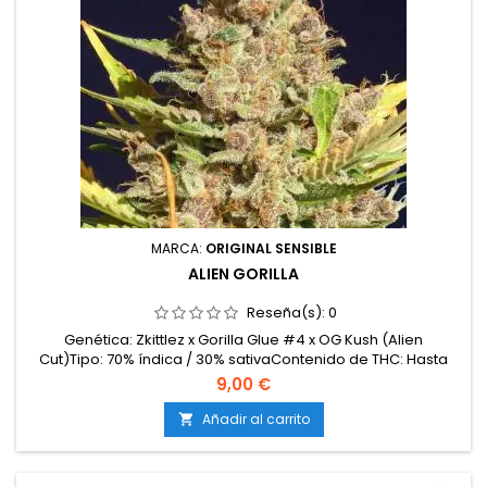
MARCA:
ORIGINAL SENSIBLE
ALIEN GORILLA
Reseña(s):
0
Genética: Zkittlez x Gorilla Glue #4 x OG Kush (Alien
Cut)Tipo: 70% índica / 30% sativaContenido de THC: Hasta
25%Tiempo de floración: 8–9 semanas en interiorProducción
9,00 €
en interior: 500–600 g/m²Producción en exterior: 700–900
g/plantaAltura: 100–130 cm en interior; hasta 220 cm en
Añadir al carrito

exteriorAromas y sabores: Afrutado dulce, diésel,...