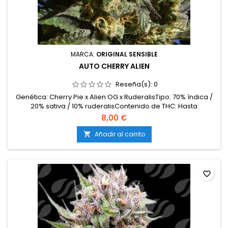
MARCA:
ORIGINAL SENSIBLE
AUTO CHERRY ALIEN
Reseña(s):
0
Genética: Cherry Pie x Alien OG x RuderalisTipo: 70% índica /
20% sativa / 10% ruderalisContenido de THC: Hasta
22%Tiempo de floración: 8–9 semanas desde la
8,00 €
germinaciónProducción en interior: 400–500
g/m²Producción en exterior: 80–140 g/plantaAltura: 80–110
Añadir al carrito

cm en interior; hasta 130 cm en exteriorAromas y
sabores: Cereza ácida,...
favorite_border