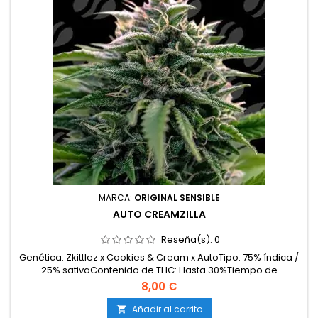
MARCA:
ORIGINAL SENSIBLE
AUTO CREAMZILLA
Reseña(s):
0
Genética: Zkittlez x Cookies & Cream x AutoTipo: 75% índica /
25% sativaContenido de THC: Hasta 30%Tiempo de
floración: 75 días desde la germinaciónProducción en
8,00 €
interior: Hasta 600 g/m²Producción en exterior: Hasta 200
g/plantaAltura: 90–120 cm en interior; hasta 140 cm en
Añadir al carrito
