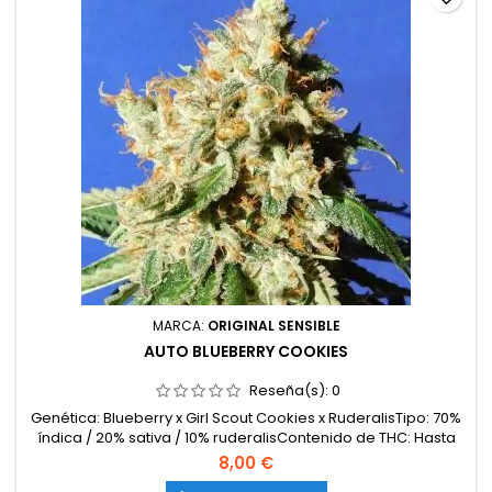
MARCA:
ORIGINAL SENSIBLE
AUTO BLUEBERRY COOKIES
Reseña(s):
0
Genética: Blueberry x Girl Scout Cookies x RuderalisTipo: 70%
índica / 20% sativa / 10% ruderalisContenido de THC: Hasta
22%Tiempo de floración: 9–10 semanas desde la
8,00 €
germinaciónProducción en interior: 450–550