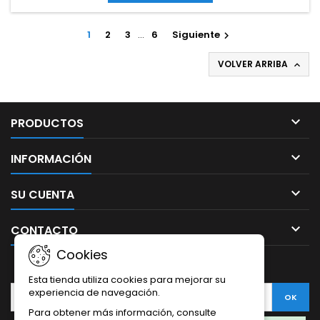
exteriorAromas y sabores: Nata montada, chicle de...
1
2
3
…
6
Siguiente

VOLVER ARRIBA


PRODUCTOS

INFORMACIÓN

SU CUENTA

CONTACTO
Cookies
BOLETÍN
Esta tienda utiliza cookies para mejorar su
experiencia de navegación.
Para obtener más información, consulte