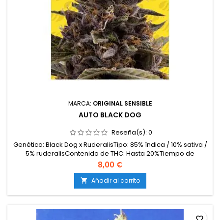
MARCA:
ORIGINAL SENSIBLE
AUTO BLACK DOG
Reseña(s):
0
Genética: Black Dog x RuderalisTipo: 85% índica / 10% sativa /
5% ruderalisContenido de THC: Hasta 20%Tiempo de
floración: 8–9 semanas desde la germinaciónProducción en
8,00 €
interior: 400–500 g/m²Producción en exterior: 80–140
g/plantaAltura: 80–110 cm en interior; hasta 130 cm en
Añadir al carrito

exteriorAromas y sabores: Frutas del bosque oscuras,...
favorite_border