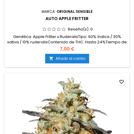
MARCA:
ORIGINAL SENSIBLE
AUTO APPLE FRITTER
Reseña(s):
0
Genética: Apple Fritter x RuderalisTipo: 60% índica / 30%
sativa / 10% ruderalisContenido de THC: Hasta 24%Tiempo de
floración: 9–10 semanas desde la germinaciónProducción
7,00 €
en interior: 450–550 g/m²Producción en exterior: 80–160
g/plantaAltura: 90–120 cm en interior; hasta 140 cm en
Añadir al carrito

exteriorAromas y sabores: Manzana dulce,...
favorite_border