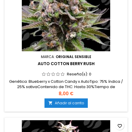
MARCA:
ORIGINAL SENSIBLE
AUTO COTTON BERRY RUSH
Reseña(s):
0
Genética: Blueberry x Cotton Candy x AutoTipo: 75% índica /
25% sativaContenido de THC: Hasta 30%Tiempo de
floración: 75 días desde la germinaciónProducción en
8,00 €
interior: Hasta 600 g/m²Producción en exterior: Hasta 200
g/plantaAltura: 90–120 cm en interior; hasta 140 cm en
Añadir al carrito

exteriorAromas y sabores: Algodón de azúcar, arándanos,
fresa...
favorite_border