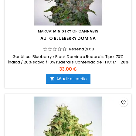
MARCA:
MINISTRY OF CANNABIS
AUTO BLUEBERRY DOMINA
Reseña(s):
0
Genética: Blueberry x Black Domina x Ruderalis Tipo: 70%
índica / 20% sativa / 10% ruderalis Contenido de THC: 17 – 20%
Ciclo completo: 9 – 10 semanas desde la germinación
33,00 €
Producción en interior: 450 – 500 g/m² Producción en
exterior: 120 – 200 g/planta Altura: 70 – 110 cm en interior;
Añadir al carrito

hasta 150 cm en exterior Aromas y sabores: Afrutado, dulce,
con notas...
favorite_border