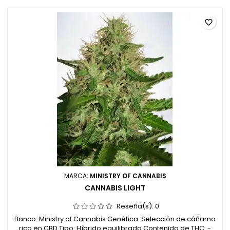
Efectos:...
favorite_border
MARCA:
MINISTRY OF CANNABIS
CANNABIS LIGHT
Reseña(s):
0
Banco: Ministry of Cannabis Genética: Selección de cáñamo
rico en CBD Tipo: Híbrido equilibrado Contenido de THC: -