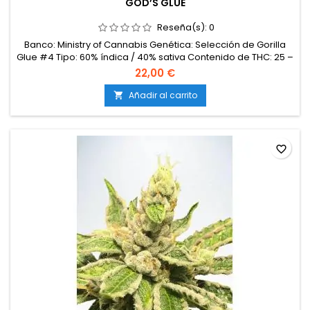
GOD’S GLUE
Reseña(s):
0
Banco: Ministry of Cannabis Genética: Selección de Gorilla
Glue #4 Tipo: 60% índica / 40% sativa Contenido de THC: 25 –
32% Tiempo de floración: 8 semanas en interior Producción
22,00 €
en interior: 500 – 600 g/m² Producción en exterior: Hasta 800
g/planta Altura: 100 – 140 cm en interior; hasta 200 cm en
Añadir al carrito

exterior Aromas y sabores: Dulce, terroso, cítrico, con...
favorite_border