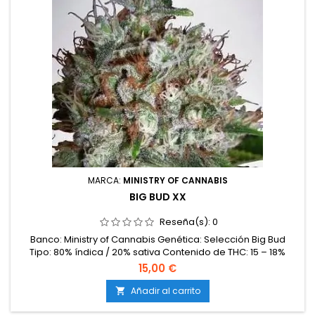
MARCA:
MINISTRY OF CANNABIS
BIG BUD XX
Reseña(s):
0
Banco: Ministry of Cannabis Genética: Selección Big Bud
Tipo: 80% índica / 20% sativa Contenido de THC: 15 – 18%
Tiempo de floración: 7 – 8 semanas en interior Producción en
15,00 €
interior: 500 – 600 g/m² Producción en exterior: Hasta 800
g/planta Altura: 100 – 140 cm en interior; hasta 200 cm en
Añadir al carrito

exterior Aromas y sabores: Dulce, terroso y especiado