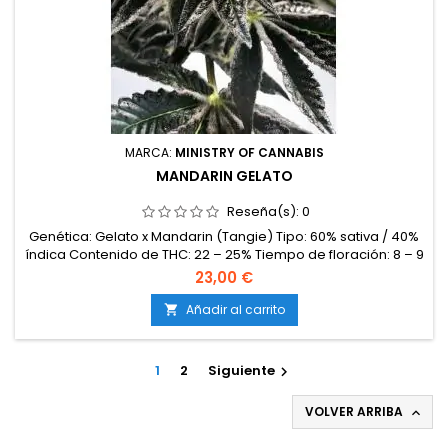
MARCA:
MINISTRY OF CANNABIS
MANDARIN GELATO
Reseña(s):
0
Genética: Gelato x Mandarin (Tangie) Tipo: 60% sativa / 40%
índica Contenido de THC: 22 – 25% Tiempo de floración: 8 – 9
semanas en interior Producción en interior: 500 – 600 g/m²
23,00 €
Producción en exterior: Hasta 750 g/planta Altura: 120 – 150
cm en interior; hasta 220 cm en exterior Aromas y
Añadir al carrito

sabores: Cítrico, dulce, afrutado y cremoso Efectos: Potentes
y...
1
2
Siguiente

VOLVER ARRIBA
