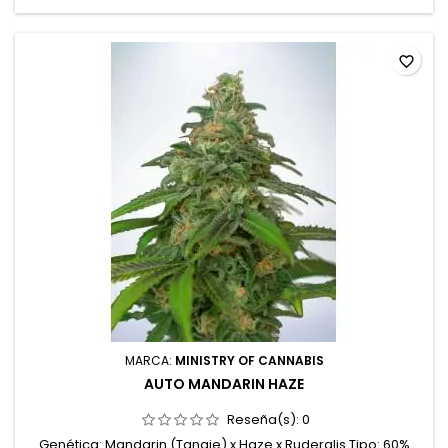
hasta 150 cm en exterior Aromas y sabores: Terroso, pino,
café y...
favorite_border
MARCA:
MINISTRY OF CANNABIS
AUTO MANDARIN HAZE
Reseña(s):
0
Genética: Mandarin (Tangie) x Haze x Ruderalis Tipo: 60%