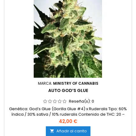
MARCA:
MINISTRY OF CANNABIS
AUTO GOD’S GLUE
Reseña(s):
0
Genética: God’s Glue (Gorilla Glue #4) x Ruderalis Tipo: 60%
índica / 30% sativa / 10% ruderalis Contenido de THC: 20 –
24% Ciclo completo: 9 – 10 semanas desde la germinación
42,00 €
Producción en interior: 450 – 550 g/m² Producción en
exterior: 120 – 200 g/planta Altura: 80 – 120 cm en interior;
Añadir al carrito
