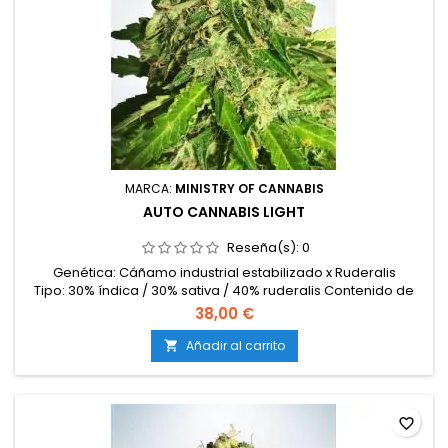
MARCA:
MINISTRY OF CANNABIS
AUTO CANNABIS LIGHT
Reseña(s):
0
Genética: Cáñamo industrial estabilizado x Ruderalis
Tipo: 30% índica / 30% sativa / 40% ruderalis Contenido de
THC: - 0,2% Contenido de CBD: Alto Ciclo completo: 9 – 10
38,00 €
semanas desde la germinación Producción en interior: 350 –
450 g/m² Producción en exterior: 80 – 150 g/planta Altura: 80
Añadir al carrito

– 120 cm Aromas y sabores: Fresco, herbal, cítrico y suave...
favorite_border