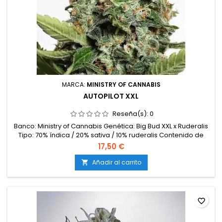
MARCA:
MINISTRY OF CANNABIS
AUTOPILOT XXL
Reseña(s):
0
Banco: Ministry of Cannabis Genética: Big Bud XXL x Ruderalis
Tipo: 70% índica / 20% sativa / 10% ruderalis Contenido de
THC: 15 – 18% Ciclo completo: 9 – 10 semanas desde la
17,50 €
germinación Producción en interior: 500 – 550 g/m²
Producción en exterior: Hasta 200 g/planta Altura: 80 – 120
Añadir al carrito

cm en interior; hasta 150 cm en exterior Aromas y
sabores: Dulce,...
favorite_border