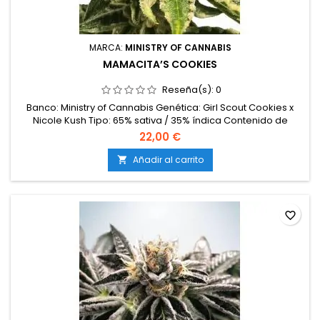
MARCA:
MINISTRY OF CANNABIS
MAMACITA’S COOKIES
Reseña(s):
0
Banco: Ministry of Cannabis Genética: Girl Scout Cookies x
Nicole Kush Tipo: 65% sativa / 35% índica Contenido de
THC: 25 – 28% Tiempo de floración: 9 semanas en interior
22,00 €
Producción en interior: 500 – 550 g/m² Producción en
exterior: Hasta 800 g/planta Altura: 110 – 140 cm en interior;
Añadir al carrito

hasta 200 cm en exterior Aromas y sabores: Dulce, afrutado,
terroso y...
favorite_border