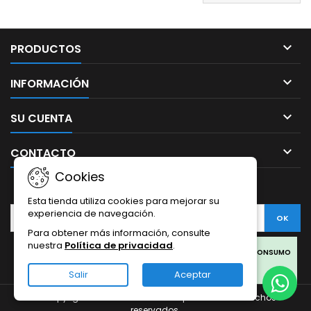

PRODUCTOS

INFORMACIÓN

SU CUENTA

CONTACTO
Cookies
BOLETÍN
Esta tienda utiliza cookies para mejorar su
experiencia de navegación.
Para obtener más información, consulte
nuestra
Política de privacidad
.
Facebook
Twitter
Rss
Instagram
LinkedIn
LOS PRODUCTOS SON SOLO PARA COLECCIONISMO Y NO PARA CONSUMO
HUMANO.
Salir
Aceptar
LOS PRODUCTOS DE CBD OFERTADOS EN ESTA WEB PROVIENEN DEL
© Copyright 2026 Sativa Grow Shop. Todos los derechos
CÁÑAMO.
reservados.