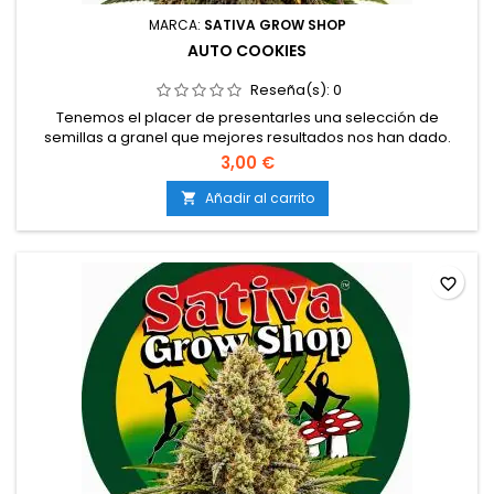
MARCA:
SATIVA GROW SHOP
AUTO COOKIES
Reseña(s):
0
Tenemos el placer de presentarles una selección de
semillas a granel que mejores resultados nos han dado.
Semillas de marihuana feminizadas a granel a 1 €
3,00 €
Añadir al carrito

favorite_border