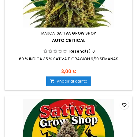
MARCA:
SATIVA GROW SHOP
AUTO CRITICAL
Reseña(s):
0
60 % INDICA 35 % SATIVA FLORACION 9/10 SEMANAS
3,00 €
Añadir al carrito

favorite_border