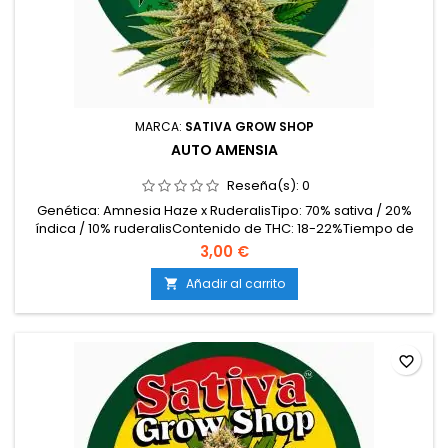
MARCA:
SATIVA GROW SHOP
AUTO AMENSIA
Reseña(s):
0
Genética: Amnesia Haze x RuderalisTipo: 70% sativa / 20%
índica / 10% ruderalisContenido de THC: 18-22%Tiempo de
floración: Completa su ciclo en aproximadamente 10-11
3,00 €
semanas desde la germinaciónProducción en interior: 450-
550 g/m²Producción en exterior: 70-150 g/plantaAltura: 80-
Añadir al carrito

120 cm en interior; hasta 180 cm en exteriorAromas y...
favorite_border