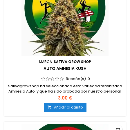
MARCA:
SATIVA GROW SHOP
AUTO AMNESIA KUSH
Reseña(s):
0
Sativagrowshop ha seleccionado esta variedad feminizada
Amnesia Auto y que ha sido probada por nuestro personal.
Semillas de marihuana feminizadas a granel a 1
3,00 €
€Genética: Amnesia Haze x OG KushTipo: 70% sativa / 30%
índicaContenido de THC: Hasta 22%Tiempo de floración: 9–
Añadir al carrito

10 semanas en interiorProducción en interior: 500–600 g/m²...
favorite_border