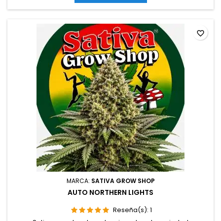
cremoso, terroso y especiado, con matices afrutados...
favorite_border
MARCA:
SATIVA GROW SHOP
AUTO NORTHERN LIGHTS
Reseña(s):
1