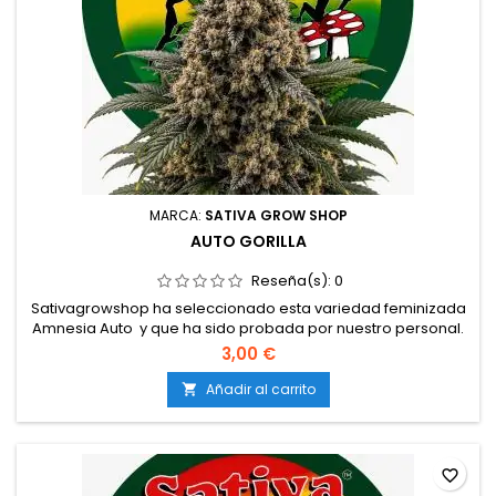
MARCA:
SATIVA GROW SHOP
AUTO GORILLA
Reseña(s):
0
Sativagrowshop ha seleccionado esta variedad feminizada
Amnesia Auto y que ha sido probada por nuestro personal.
Semillas de marihuana feminizadas a granel a 1
3,00 €
€Genética: Gorilla Glue #4 x RuderalisTipo: 60% índica / 30%
sativa / 10% ruderalisContenido de THC: Hasta 22%Tiempo de
Añadir al carrito

floración: 9–10 semanas desde la germinaciónProducción
en...
favorite_border