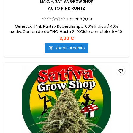
MARCA:
SATIVA GROW SHOP
AUTO PINK RUNTZ
Reseña(s):
0
Genética: Pink Runtz x RuderalisTipo: 60% índica / 40%
sativaContenido de THC: Hasta 24%Ciclo completo: 9 – 10
semanas desde la germinaciónProducción en interior: 450 –
3,00 €
550 g/m²Producción en exterior: 80 – 160 g/plantaAltura: 80 –
120 cmAromas y sabores: Dulce, afrutado, tropical y
Añadir al carrito

cremoso, con notas de carameloEfectos: Eufóricos...
favorite_border