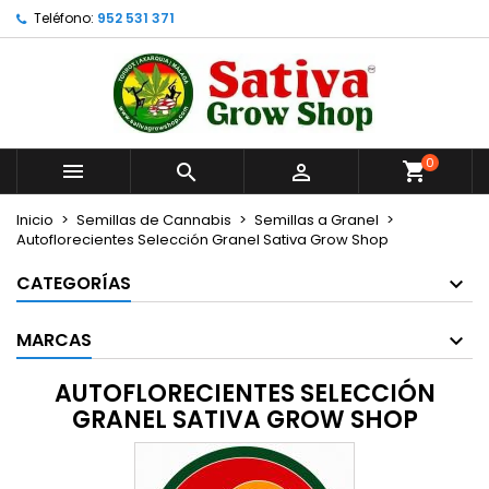
Teléfono:
952 531 371
×
×
×
×
Añadir a la lista de deseos
((modalTitle))
Crear lista de deseos
Iniciar sesión
Crear nueva lista
add_circle_outline
((confirmMessage))
Debe iniciar sesión para guardar productos en su
Nombre de la lista de deseos
lista de deseos.
0
((cancelText))
((modalDeleteText))



Cancelar
Iniciar sesión
Cancelar
Crear lista de deseos
Inicio
Semillas de Cannabis
Semillas a Granel
Autoflorecientes Selección Granel Sativa Grow Shop
CATEGORÍAS
MARCAS
AUTOFLORECIENTES SELECCIÓN
GRANEL SATIVA GROW SHOP