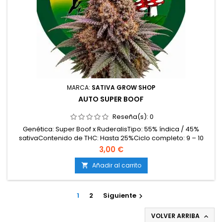
MARCA:
SATIVA GROW SHOP
AUTO SUPER BOOF
Reseña(s):
0
Genética: Super Boof x RuderalisTipo: 55% índica / 45%
sativaContenido de THC: Hasta 25%Ciclo completo: 9 – 10
semanas desde la germinaciónProducción en interior: 450 –
3,00 €
550 g/m²Producción en exterior: 80 – 170 g/plantaAltura: 80 –
120 cmAromas y sabores: Dulce, cítrico, afrutado y
Añadir al carrito

ligeramente terrosoEfectos: Eufóricos, creativos...
1
2
Siguiente

VOLVER ARRIBA
