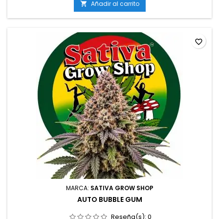
Añadir al carrito

favorite_border
MARCA:
SATIVA GROW SHOP
AUTO BUBBLE GUM
Reseña(s):
0