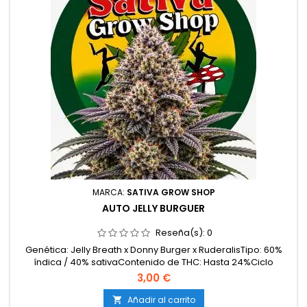
MARCA:
SATIVA GROW SHOP
AUTO JELLY BURGUER
Reseña(s):
0
Genética: Jelly Breath x Donny Burger x RuderalisTipo: 60%
índica / 40% sativaContenido de THC: Hasta 24%Ciclo
completo: 9 – 10 semanas desde la germinaciónProducción
3,00 €
en interior: 450 – 550 g/m²Producción en exterior: 80 – 160
g/plantaAltura: 80 – 120 cmAromas y sabores: Dulce,
Añadir al carrito
