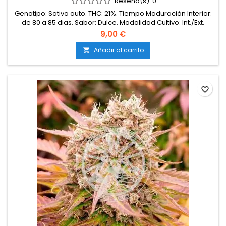
Reseña(s):
0
Genotipo: Sativa auto. THC: 21%. Tiempo Maduración Interior:
de 80 a 85 dias. Sabor: Dulce. Modalidad Cultivo: Int./Ext.
Producción: 400 gr/pl outdoor. Olor: Alta. Efecto: Eufórico.
9,00 €
Resistencia Moho: Alta. Resistencia Plagas: Media. Sexo: Fem
Auto. Linaje: Mass Auto x Neville Haze Auto. Valor Medicinal:
Añadir al carrito

Muy alta.
favorite_border