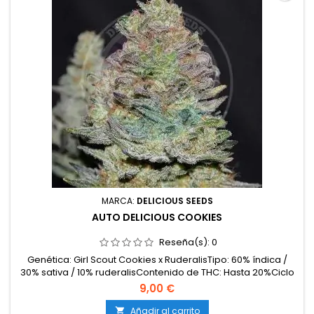
MARCA:
DELICIOUS SEEDS
AUTO DELICIOUS COOKIES
Reseña(s):
0
Genética: Girl Scout Cookies x RuderalisTipo: 60% índica /
30% sativa / 10% ruderalisContenido de THC: Hasta 20%Ciclo
completo: 65–70 días desde la germinaciónProducción en
9,00 €
interior: 450–550 g/m²Producción en exterior: 100–140
g/plantaAltura: 80–110 cm en interior; hasta 130 cm en
Añadir al carrito
