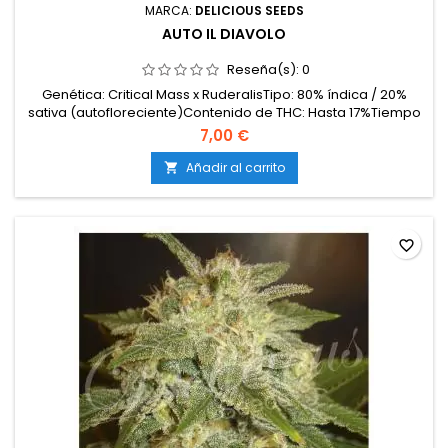
MARCA:
DELICIOUS SEEDS
AUTO IL DIAVOLO
Reseña(s):
0
Genética: Critical Mass x RuderalisTipo: 80% índica / 20%
sativa (autofloreciente)Contenido de THC: Hasta 17%Tiempo
de floración: 7 semanas desde la germinaciónProducción en
7,00 €
interior: 300–320 g/m²Producción en exterior: 40–70
g/plantaAltura: 50–80 cm en interior y exteriorAromas y
Añadir al carrito

sabores: Notas dulces, terrosas y afrutadas con...
favorite_border