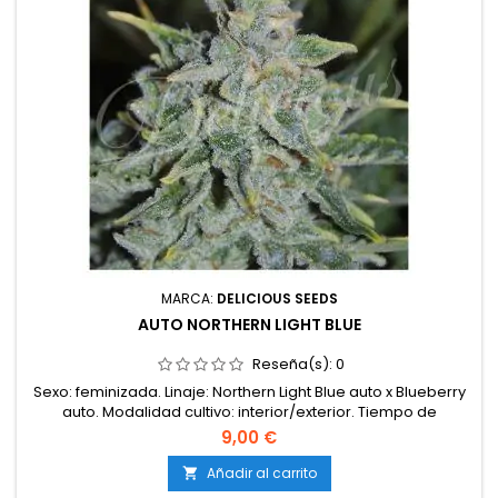
MARCA:
DELICIOUS SEEDS
AUTO NORTHERN LIGHT BLUE
Reseña(s):
0
Sexo: feminizada. Linaje: Northern Light Blue auto x Blueberry
auto. Modalidad cultivo: interior/exterior. Tiempo de
maduración interior: de 55 a 60 días. Tiempo de maduración
9,00 €
exterior: automática (55-65 días). Producción: 450-500g/m2
en interior y más de 80-90g por planta en exterior.
Añadir al carrito

Sabor: dulce afrutado. Olor: sutil fragancia a frutas del