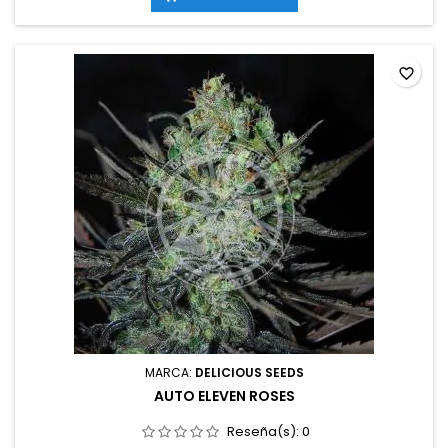
exteriorAromas y sabores: Galleta dulce, crema,...
favorite_border
MARCA:
DELICIOUS SEEDS
AUTO ELEVEN ROSES
Reseña(s):
0