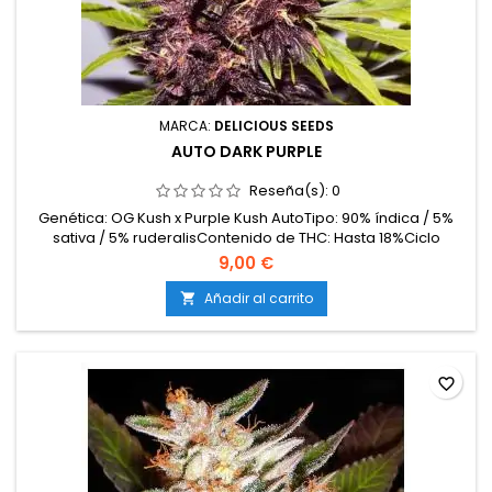
MARCA:
DELICIOUS SEEDS
AUTO DARK PURPLE
Reseña(s):
0
Genética: OG Kush x Purple Kush AutoTipo: 90% índica / 5%
sativa / 5% ruderalisContenido de THC: Hasta 18%Ciclo
completo: 55–60 días desde la germinaciónProducción en
9,00 €
interior: 450–500 g/m²Producción en exterior: 60–100
g/plantaAltura: 60–90 cm en interior; hasta 120 cm en
Añadir al carrito

exteriorAromas y sabores: Frutas dulces, frutos rojos, notas...
favorite_border