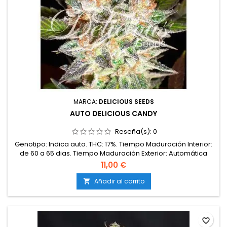
MARCA:
DELICIOUS SEEDS
AUTO DELICIOUS CANDY
Reseña(s):
0
Genotipo: Indica auto. THC: 17%. Tiempo Maduración Interior:
de 60 a 65 dias. Tiempo Maduración Exterior: Automática
(45-55 días). Sabor: Citrico afrutado. Modalidad Cultivo:
11,00 €
Int./Ext. Producción: 70-80 gr/pl outdoor. Olor: Alta. Efecto:
Cerebral. Resistencia Moho: Alta. Resistencia Plagas: Alta.
Añadir al carrito

Sexo: Fem Auto. Linaje: Cheese auto X Caramelo auto. Valor...
favorite_border