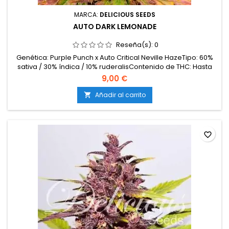
MARCA:
DELICIOUS SEEDS
AUTO DARK LEMONADE
Reseña(s):
0
Genética: Purple Punch x Auto Critical Neville HazeTipo: 60%
sativa / 30% índica / 10% ruderalisContenido de THC: Hasta
19%Ciclo completo: 65–70 días desde la
9,00 €
germinaciónProducción en interior: 450–500
g/m²Producción en exterior: 80–130 g/plantaAltura: 90–120
Añadir al carrito

cm en interior; hasta 140 cm en exteriorAromas y
sabores: Limón maduro,...
favorite_border