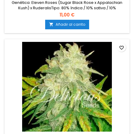
Genética: Eleven Roses (Sugar Black Rose x Appalachian
Kush) x RuderalisTipo: 80% índica / 10% sativa / 10%
ruderalisContenido de THC: Hasta 24%Ciclo completo: 60–65
11,00 €
días desde la germinaciónProducción en interior: 450–550
g/m²Producción en exterior: 100–150 g/plantaAltura: 70–110
Añadir al carrito

cm en interior; hasta 130 cm en exteriorAromas y...
favorite_border