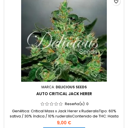
favorite_border
MARCA:
DELICIOUS SEEDS
AUTO CRITICAL JACK HERER
Reseña(s):
0
Genética: Critical Mass x Jack Herer x RuderalisTipo: 60%
sativa / 30% índica / 10% ruderalisContenido de THC: Hasta
20%Ciclo completo: 65–70 días desde la
9,00 €
germinaciónProducción en interior: 450–550