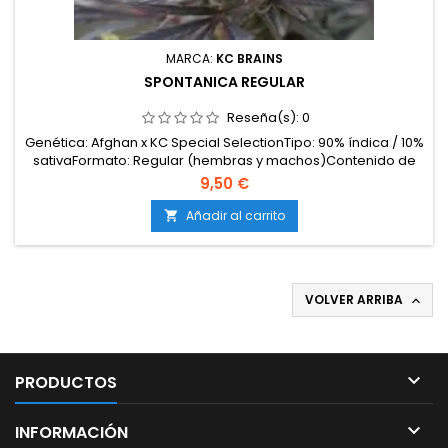
MARCA:
KC BRAINS
SPONTANICA REGULAR
Reseña(s):
0
Genética: Afghan x KC Special SelectionTipo: 90% índica / 10%
sativaFormato: Regular (hembras y machos)Contenido de
THC: 18-20%Tiempo de floración: 8-10 semanas en
9,50 €
interiorProducción en interior: 500-600 g/m²Producción en
exterior: 900-1200 g/plantaAltura: 120-150 cm en interior;
Añadir al carrito

hasta 350 cm en exteriorAromas y sabores:...
VOLVER ARRIBA


PRODUCTOS

INFORMACIÓN