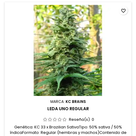
favorite_border
MARCA:
KC BRAINS
LEDA UNO REGULAR
Reseña(s):
0
Genética: KC 33 x Brazilian SativaTipo: 50% sativa / 50%
índicaFormato: Regular (hembras y machos)Contenido de