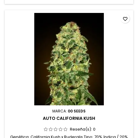
exterior Aromas y sabores: Frutas tropicales, bayas dulces,...
favorite_border
MARCA:
00 SEEDS
AUTO CALIFORNIA KUSH
Reseña(s):
0
Genética: California Kush x Ruderalis Tipo: 70% índica / 20%