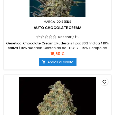
MARCA:
00 SEEDS
AUTO CHOCOLATE CREAM
Reseña(s):
0
Genética: Chocolate Cream x Ruderalis Tipo: 80% índica / 10%
sativa / 10% ruderalis Contenido de THC: 17 – 19% Tiempo de
floración: 65 – 70 días desde la germinación Producción en
16,50 €
interior: 400 – 500 g/m² Producción en exterior: 70 – 130
g/planta Altura: 80 – 110 cm en interior; hasta 140 cm en
Añadir al carrito

exterior Aromas y sabores: Dulces y cremosos, con matices
de...
favorite_border