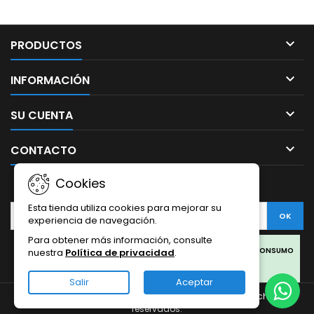

PRODUCTOS

INFORMACIÓN

SU CUENTA

CONTACTO
Cookies
BOLETÍN
Esta tienda utiliza cookies para mejorar su
experiencia de navegación.
Para obtener más información, consulte
Facebook
Twitter
Rss
Instagram
LinkedIn
LOS PRODUCTOS SON SOLO PARA COLECCIONISMO Y NO PARA CONSUMO
nuestra
Política de privacidad
.
HUMANO.
Salir
Aceptar
LOS PRODUCTOS DE CBD OFERTADOS EN ESTA WEB PROVIENEN DEL
© Copyright 2026 Sativa Grow Shop. Todos los derechos
CÁÑAMO.
reservados.