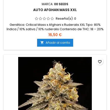
MARCA:
00 SEEDS
AUTO AFGHAN MASS XXL
Reseña(s):
0
Genética: Critical Mass x Afghani x Ruderalis XXL Tipo: 80%
índica / 10% sativa / 10% ruderalis Contenido de THC: 18 – 20%
Tiempo de floración: 75 – 85 días desde la germinación
16,50 €
Producción en interior: 500 – 550 g/m² Producción en
exterior: 100 – 200 g/planta Altura: 100 – 130 cm en interior;
Añadir al carrito

hasta 170 cm en exterior Aromas y sabores: Terrosos, dulces
y...
favorite_border