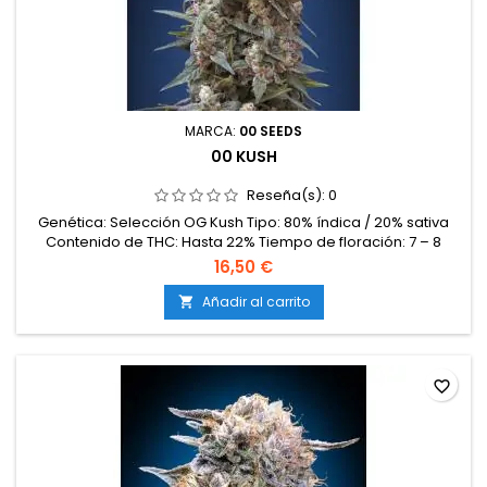
MARCA:
00 SEEDS
00 KUSH
Reseña(s):
0
Genética: Selección OG Kush Tipo: 80% índica / 20% sativa
Contenido de THC: Hasta 22% Tiempo de floración: 7 – 8
semanas en interior Producción en interior: 350 – 500 g/m²
16,50 €
Producción en exterior: 600 – 900 g/planta Altura: 75 – 100 cm
en interior; 200 – 250 cm en exterior Aromas y
Añadir al carrito

sabores: Intensos cítricos con notas dulces y un fondo
terroso Efectos:...
favorite_border