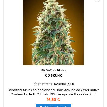
MARCA:
00 SEEDS
00 SKUNK
Reseña(s):
0
Genética: Skunk seleccionada Tipo: 75% índica / 25% sativa
Contenido de THC: Hasta 19% Tiempo de floración: 7 – 8
semanas en interior Producción en interior: 500 – 550 g/m²
16,50 €
Producción en exterior: 700 – 900 g/planta Altura: 80 – 120 cm