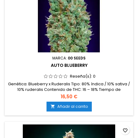
MARCA:
00 SEEDS
AUTO BLUEBERRY
Reseña(s):
0
Genética: Blueberry x Ruderalis Tipo: 80% índica / 10% sativa /
10% ruderalis Contenido de THC: 16 – 18% Tiempo de
floración: 65 – 70 días desde la germinación Producción en
16,50 €
interior: 350 – 450 g/m² Producción en exterior: 70 – 120
g/planta Altura: 70 – 100 cm en interior; hasta 130 cm en
Añadir al carrito

exterior Aromas y sabores: Frutas del bosque, arándanos
dulces,...
favorite_border