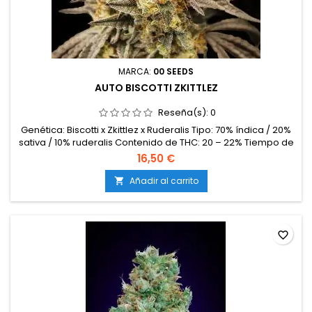
MARCA:
00 SEEDS
AUTO BISCOTTI ZKITTLEZ
Reseña(s):
0
Genética: Biscotti x Zkittlez x Ruderalis Tipo: 70% índica / 20%
sativa / 10% ruderalis Contenido de THC: 20 – 22% Tiempo de
floración: 70 – 75 días desde la germinación Producción en
16,50 €
interior: 450 – 500 g/m² Producción en exterior: 90 – 150
g/planta Altura: 80 – 120 cm en interior; hasta 150 cm en
Añadir al carrito

exterior Aromas y sabores: Dulces y cremosos, con notas...
favorite_border