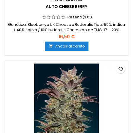
AUTO CHEESE BERRY
Reseña(s):
0
Genética: Blueberry x UK Cheese x Ruderalis Tipo: 50% índica
/ 40% sativa / 10% ruderalis Contenido de THC: 17 – 20%
Tiempo de floración: 65 – 70 días desde la germinación
16,50 €
Producción en interior: 400 – 500 g/m² Producción en
exterior: 70 – 130 g/planta Altura: 80 – 120 cm en interior; hasta
Añadir al carrito

150 cm en exterior Aromas y sabores: Intensos y complejos;...
favorite_border