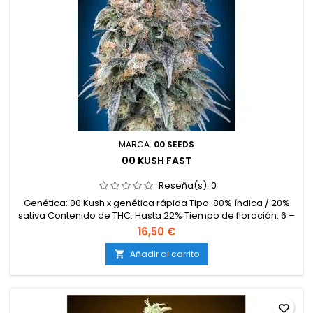
MARCA:
00 SEEDS
00 KUSH FAST
Reseña(s):
0
Genética: 00 Kush x genética rápida Tipo: 80% índica / 20%
sativa Contenido de THC: Hasta 22% Tiempo de floración: 6 –
7 semanas en interior Producción en interior: 400 – 500 g/m²
16,50 €
Producción en exterior: 600 – 900 g/planta Altura: 75 – 100 cm
en interior; hasta 220 cm en exterior Aromas y
Añadir al carrito

sabores: Cítricos frescos, dulces y un fondo terroso kush
Efectos:...
favorite_border