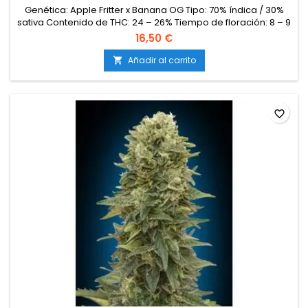
Genética: Apple Fritter x Banana OG Tipo: 70% índica / 30%
sativa Contenido de THC: 24 – 26% Tiempo de floración: 8 – 9
semanas en interior Producción en interior: 500 – 600 g/m²
16,50 €
Producción en exterior: 700 – 950 g/planta Altura: 90 – 130 cm
en interior; hasta 230 cm en exterior Aromas y
Añadir al carrito

sabores: Manzana dulce, plátano maduro, frutas tropicales y
un...
favorite_border