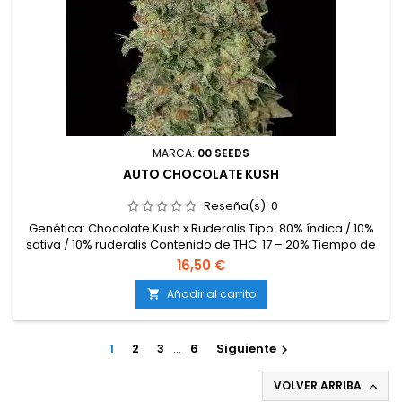
MARCA:
00 SEEDS
AUTO CHOCOLATE KUSH
Reseña(s):
0
Genética: Chocolate Kush x Ruderalis Tipo: 80% índica / 10%
sativa / 10% ruderalis Contenido de THC: 17 – 20% Tiempo de
floración: 65 – 70 días desde la germinación Producción en
16,50 €
interior: 400 – 500 g/m² Producción en exterior: 70 – 130
g/planta Altura: 80 – 110 cm en interior; hasta 140 cm en
Añadir al carrito

exterior Aromas y sabores: Intensos y dulces, con notas de...
1
2
3
…
6
Siguiente

VOLVER ARRIBA
