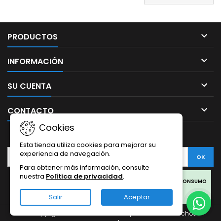

PRODUCTOS

INFORMACIÓN

SU CUENTA

CONTACTO
Cookies
BOLETÍN
Esta tienda utiliza cookies para mejorar su
experiencia de navegación.
Para obtener más información, consulte
nuestra
Política de privacidad
.
Facebook
Twitter
Rss
Instagram
LinkedIn
LOS PRODUCTOS SON SOLO PARA COLECCIONISMO Y NO PARA CONSUMO
HUMANO.
Salir
Aceptar
LOS PRODUCTOS DE CBD OFERTADOS EN ESTA WEB PROVIENEN DEL
© Copyright 2026 Sativa Grow Shop. Todos los derechos
CÁÑAMO.