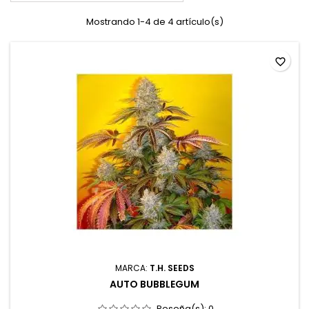
Mostrando 1-4 de 4 artículo(s)
favorite_border
MARCA:
T.H. SEEDS
AUTO BUBBLEGUM
Reseña(s):
0