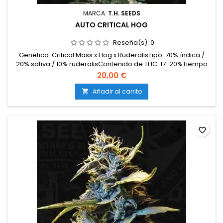
MARCA:
T.H. SEEDS
AUTO CRITICAL HOG
Reseña(s):
0
Genética: Critical Mass x Hog x RuderalisTipo: 70% índica /
20% sativa / 10% ruderalisContenido de THC: 17-20%Tiempo
total de cultivo: 8-9 semanas desde germinaciónProducción
20,00 €
en interior: hasta 500 g/m²Producción en exterior: 120-160
g/plantaAltura: 80-120 cm en interior; hasta 150 cm en
Añadir al carrito

exteriorAromas y sabores: Dulces, terrosos,...
favorite_border