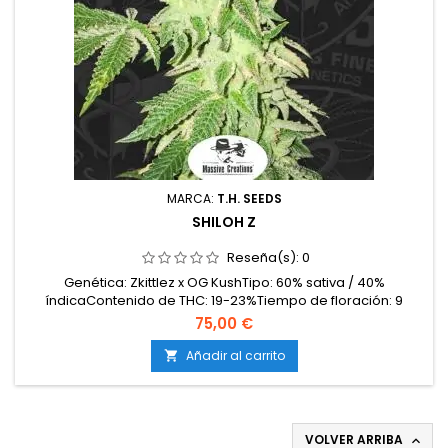
MARCA:
T.H. SEEDS
SHILOH Z
Reseña(s):
0
Genética: Zkittlez x OG KushTipo: 60% sativa / 40%
índicaContenido de THC: 19-23%Tiempo de floración: 9
semanas en interiorCosecha en exterior: Principios de
75,00 €
octubreProducción en interior: hasta 600 g/m²Producción en
exterior: 650 g/plantaAltura: 120-160 cm en interior; hasta 220
Añadir al carrito

cm en exteriorAromas y sabores: Caramelos...
VOLVER ARRIBA
