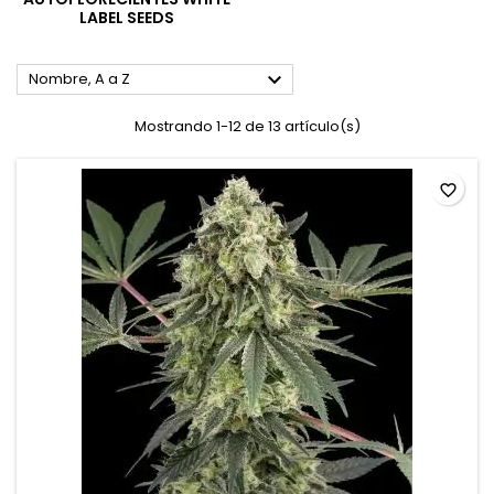
LABEL SEEDS

Nombre, A a Z
Mostrando 1-12 de 13 artículo(s)
favorite_border