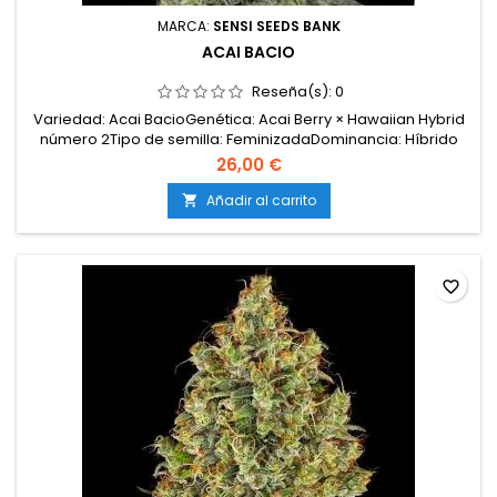
MARCA:
SENSI SEEDS BANK
ACAI BACIO
Reseña(s):
0
Variedad: Acai BacioGenética: Acai Berry × Hawaiian Hybrid
número 2Tipo de semilla: FeminizadaDominancia: Híbrido
índica 60 %Altura: Planta compactaFloración: 60–65
26,00 €
díasProducción: XXLClima: Soleado /
MediterráneoMorfología: plantas compactas, robustas y
Añadir al carrito

muy productivasSabor y aroma: cítrico, tropical, dulce,
cremoso, gas...
favorite_border