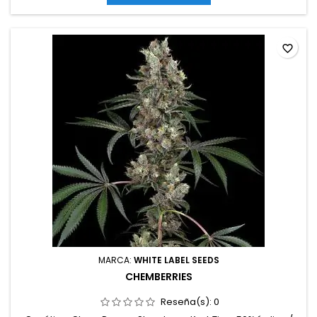
exteriorAromas y sabores: Dulces y cremosos con notas...
favorite_border
MARCA:
WHITE LABEL SEEDS
CHEMBERRIES
Reseña(s):
0