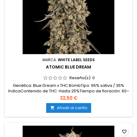
MARCA:
WHITE LABEL SEEDS
ATOMIC BLUE DREAM
Reseña(s):
0
Genética: Blue Dream x THC BombTipo: 65% sativa / 35%
índicaContenido de THC: Hasta 25%Tiempo de floración: 60–
65 días en interiorProducción en interior: 500–650
32,50 €
g/m²Producción en exterior: Hasta 2000 g/plantaAltura: 110–
150 cm en interior; hasta 250 cm en exteriorAromas y
Añadir al carrito

sabores: Frutas del bosque, cítricos dulces, tierra húmeda,...
favorite_border