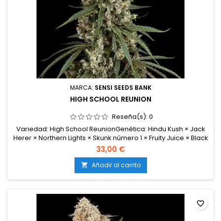
MARCA:
SENSI SEEDS BANK
HIGH SCHOOL REUNION
Reseña(s):
0
Variedad: High School ReunionGenética: Hindu Kush × Jack
Herer × Northern Lights × Skunk número 1 × Fruity Juice × Black
Domina × Mother’s Finest × Afghani número 1Tipo de semilla:
33,00 €
FeminizadaDominancia: Híbrido sativa 65 por cientoAltura:
Planta altaFloración: 65–70 díasProducción: XXLClima:
Añadir al carrito

Soleado / MediterráneoMorfología:...
favorite_border