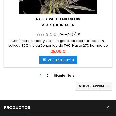
MARCA:
WHITE LABEL SEEDS
VLAD THE INHALER
Reseña(s):
0
Genética: Blueberry x Haze x genética secretaTipo: 70%
sativa / 30% índicaContenido de THC: Hasta 27%Tiempo de
floración: 65–70 días en interiorProducción en interior: 500–
25,00 €
600 g/m²Producción en exterior: Hasta 2200
g/plantaAltura: 120–160 cm en interior; hasta 280 cm en
Añadir al carrito

exteriorAromas y sabores: Arándanos, incienso, pimienta
negra,...
1
2
Siguiente

VOLVER ARRIBA


PRODUCTOS