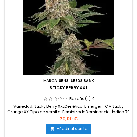
MARCA:
SENSI SEEDS BANK
STICKY BERRY XXL
Reseña(s):
0
Variedad: Sticky Berry XXLGenética: Emergen-C × Sticky
Orange XXLTipo de semilla: FeminizadaDominancia: Índica 70
por cientoAltura: MediaFloración: 60–65 díasProducción:
20,00 €
XXLClima: Templado / ContinentalMorfología: plantas
robustas, flores densas y muy resinosasSabor y aroma:
Añadir al carrito

cítrico, diésel, cremoso, mentolado, kushEfectos:...