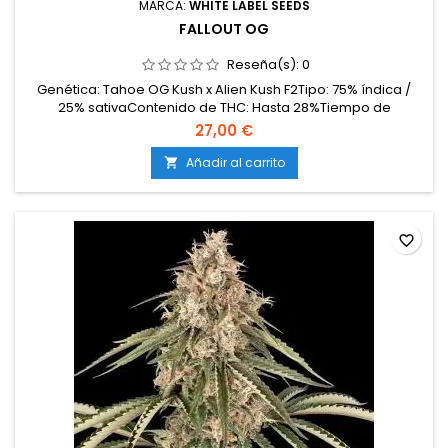
MARCA:
WHITE LABEL SEEDS
FALLOUT OG
Reseña(s):
0
Genética: Tahoe OG Kush x Alien Kush F2Tipo: 75% índica /
25% sativaContenido de THC: Hasta 28%Tiempo de
floración: 60–65 días en interiorProducción en interior: 450–
27,00 €
550 g/m²Producción en exterior: Hasta 2000
g/plantaAltura: 90–130 cm en interior; hasta 200 cm en
Añadir al carrito

exteriorAromas y sabores: Pino, limón, tierra húmeda, diésel
y...
favorite_border