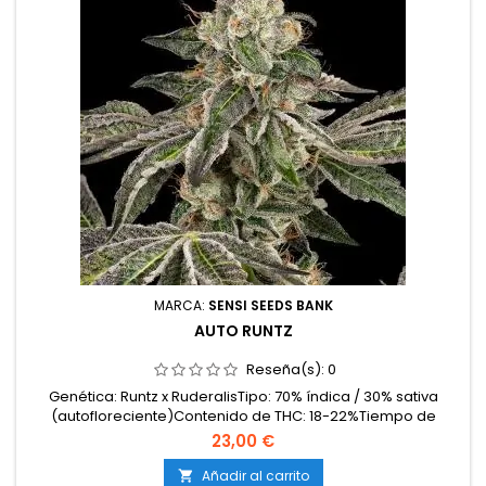
MARCA:
SENSI SEEDS BANK
AUTO RUNTZ
Reseña(s):
0
Genética: Runtz x RuderalisTipo: 70% índica / 30% sativa
(autofloreciente)Contenido de THC: 18-22%Tiempo de
cultivo: 10-11 semanas desde la germinaciónProducción en
23,00 €
interior: 450-500 g/m²Producción en exterior: 120 g/planta o
másAltura: 70-100 cm en interior; hasta 140 cm en
Añadir al carrito
