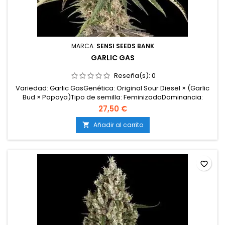
MARCA:
SENSI SEEDS BANK
GARLIC GAS
Reseña(s):
0
Variedad: Garlic GasGenética: Original Sour Diesel × (Garlic
Bud × Papaya)Tipo de semilla: FeminizadaDominancia:
Híbrido equilibrado 50 por ciento índica / 50 por ciento
27,50 €
sativaAltura: MediaFloración: 60–65 díasProducción:
XXLClima: Soleado / MediterráneoMorfología: plantas
Añadir al carrito

vigorosas, flores densas y muy resinosasSabor y aroma:...
favorite_border