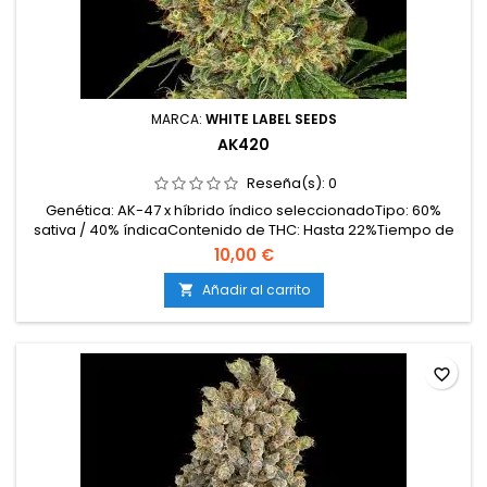
MARCA:
WHITE LABEL SEEDS
AK420
Reseña(s):
0
Genética: AK-47 x híbrido índico seleccionadoTipo: 60%
sativa / 40% índicaContenido de THC: Hasta 22%Tiempo de
floración: 49–56 días en interiorProducción en interior: 500–
10,00 €
600 g/m²Producción en exterior: Hasta 800
g/plantaAltura: 80–120 cm en interior; hasta 200 cm en
Añadir al carrito

exteriorAromas y sabores: Dulces y especiados, con notas
de pino,...
favorite_border