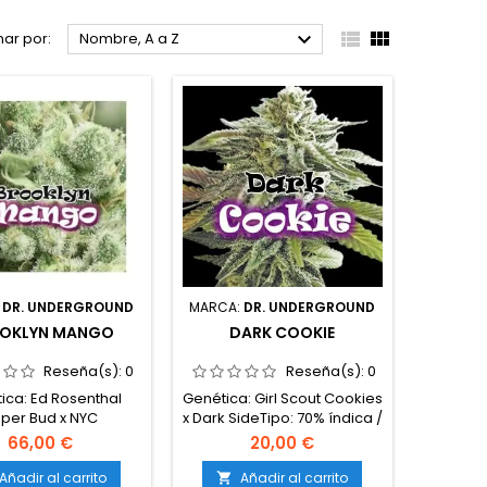



ar por:
Nombre, A a Z
:
DR. UNDERGROUND
MARCA:
DR. UNDERGROUND
OKLYN MANGO
DARK COOKIE
Reseña(s):
0
Reseña(s):
0
ica: Ed Rosenthal
Genética: Girl Scout Cookies
per Bud x NYC
x Dark SideTipo: 70% índica /
po: 50% índica / 50%
30% sativaContenido de
66,00 €
20,00 €
ntenido de THC: 18-
THC: 20-23%Tiempo de
po de floración: 8-
floración: 8-9 semanas en
Añadir al carrito
Añadir al carrito
