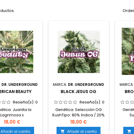
oductos.
Orden
:
DR. UNDERGROUND
MARCA:
DR. UNDERGROUND
MARCA
ERICAN BEAUTY
BLACK JESUS OG
BRO
Reseña(s):
0
Reseña(s):
0
ética: Juanita la
Genética: Selección OG
Genét
Lagrimosa x
KushTipo: 80% índica / 20%
Su
rTipo: 50% índica /
sativaContenido de
DieselTi
18,00 €
18,00 €
ativaContenido de
THC: 20-24%Tiempo de
sativaCo
17-20%Contenido de
floración: 8-9 semanas en
22%Tiem
Añadir al carrito
Añadir al carrito

