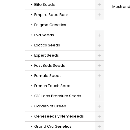
in
Elite Seeds
Mostrando
g/m
Empire Seed Bank
exteri
(lis
Enigma Genetics
octubr
en inte
Eva Seeds
ex
sabo
Exotics Seeds
Expert Seeds
Fast Buds Seeds
Female Seeds
French Touch Seed
G13 Labs Premium Seeds
Garden of Green
Geneseeds y Nemeseeds
Grand Cru Genetics