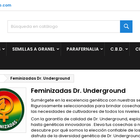
p.com
ñadir a la lista de deseos
(modalTitle))
rear lista de deseos
niciar sesión
Busc
Crear nueva lista
confirmMessage))
be iniciar sesión para guardar productos en su lista de deseos.
mbre de la lista de deseos
S
SEMILLAS A GRANEL
PARAFERNALIA
C.B.D.
C
((cancelText))
Cancelar
((modalDeleteText)
Iniciar sesió
Cancelar
Crear lista de deseo
d
Feminizadas Dr. Underground
Feminizadas Dr. Underground
Sumérgete en la excelencia genética con nuestras s
Rigurosamente seleccionadas para brindar cosechas d
las necesidades de cultivadores de todos los niveles
Con la garantía de calidad de Dr. Underground, expl
hasta genéticas innovadoras . Eleva tus cosechas a n
descubre por qué somos la elección confiable de los 
disfruta de la diversidad genética de Dr. Underground