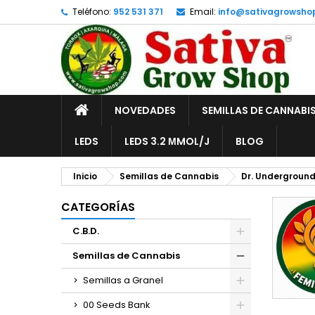
Teléfono:
952 531 371
Email:
info@sativagrowsho
A
(
C
I
add_circle_outline
((
De
No
INICIO
NOVEDADES
SEMILLAS DE CANNABI
LEDS
LEDS 3.2 ΜMOL/J
BLOG
Inicio
Semillas de Cannabis
Dr. Undergroun
CATEGORÍAS
C.B.D.
Semillas de Cannabis
Semillas a Granel
00 Seeds Bank