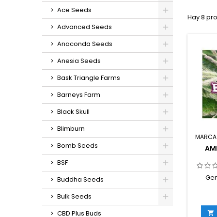
Ace Seeds
Hay 8 pr
Advanced Seeds
Anaconda Seeds
Anesia Seeds
Bask Triangle Farms
Barneys Farm
Black Skull
Blimburn
MARCA
Bomb Seeds
AM
BSF
Gen
Buddha Seeds
Monste
Bulk Seeds
50% s
THC: 
CBD Plus Buds
