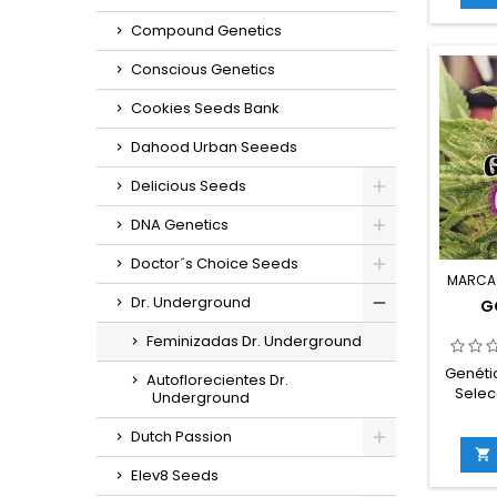
CBD: 
Jua
Compound Genetics
florac
inte
Conscious Genetics
in
Cookies Seeds Bank
g/m
exteri
Dahood Urban Seeeds
(lis
octubr
Delicious Seeds
en inte
DNA Genetics
Doctor´s Choice Seeds
MARCA
Dr. Underground
G
Feminizadas Dr. Underground
Genétic
Autoflorecientes Dr.
Selec
Underground
sat
Dutch Passion
THC:

florac
Elev8 Seeds
inte