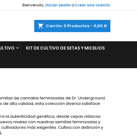
Bienvenido,
Iniciar sesión
o
Crear una cuenta
×
×
×
×
ar
Carrito
0
Productos -
0,00 €
ULTIVO
KIT DE CULTIVO DE SETAS Y MICELIOS
)
n
s
emillas de cannabis feminizadas de Dr. Underground.
e alta calidad, esta colección diversa satisface
.
ora la autenticidad genética, desde cepas clásicas
uevos niveles con nuestras semillas feminizadas y
cultivadores más exigentes. Cultiva con distinción y
,