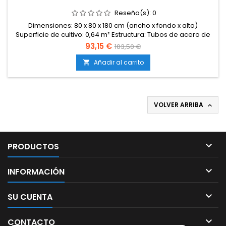
Reseña(s):
0
Dimensiones: 80 x 80 x 180 cm (ancho x fondo x alto)
Superficie de cultivo: 0,64 m² Estructura: Tubos de acero de
16 mm Uniones: Plástico rígido reforzado Revestimiento
93,15 €
103,50 €
interior: Mylar reflectante premium (95 %) Lona exterior: Tela
negra opaca reforzada (versión 2.0) Accesos: Puerta frontal
Añadir al carrito

con cremallera doble Entradas/salidas: Varias bocas
ajustables...
VOLVER ARRIBA


PRODUCTOS

INFORMACIÓN

SU CUENTA

CONTACTO