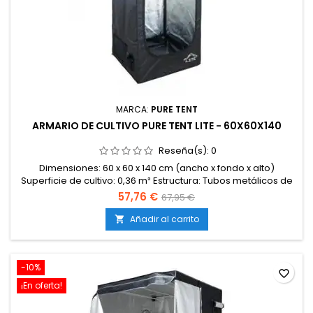
MARCA:
PURE TENT
ARMARIO DE CULTIVO PURE TENT LITE - 60X60X140
Reseña(s):
0
Dimensiones: 60 x 60 x 140 cm (ancho x fondo x alto)
Superficie de cultivo: 0,36 m² Estructura: Tubos metálicos de
16 mm de diámetro Uniones: Plástico reforzado de alta
57,76 €
67,95 €
resistencia Revestimiento interior: Mylar reflectante 95 % Lona
exterior: Tela negra opaca y resistente Accesos: Puerta
Añadir al carrito

frontal con cremallera Entradas/salidas: Bocas ajustables
para...
-10%
favorite_border
¡En oferta!