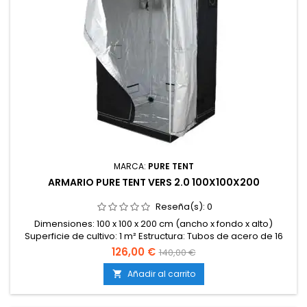
MARCA:
PURE TENT
ARMARIO PURE TENT VERS 2.0 100X100X200
Reseña(s):
0
Dimensiones: 100 x 100 x 200 cm (ancho x fondo x alto)
Superficie de cultivo: 1 m² Estructura: Tubos de acero de 16
mm de grosor Uniones: Plástico duro reforzado
126,00 €
140,00 €
Revestimiento interior: Mylar reflectante premium +95 % Lona
exterior: Negra, gruesa y completamente opaca (versión
Añadir al carrito

reforzada 2.0) Accesos: Puerta frontal amplia con
cremallera doble...