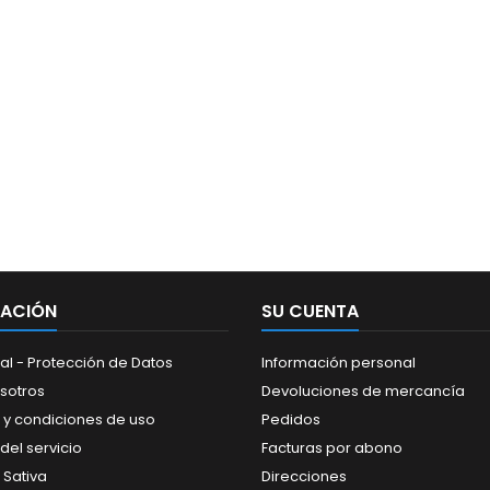
MACIÓN
SU CUENTA
al - Protección de Datos
Información personal
sotros
Devoluciones de mercancía
 y condiciones de uso
Pedidos
del servicio
Facturas por abono
 Sativa
Direcciones