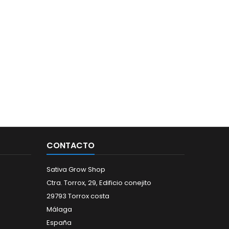
CONTACTO
Sativa Grow Shop
Ctra. Torrox, 29, Edificio conejito
29793 Torrox costa
Málaga
España