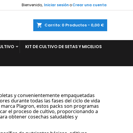
Bienvenido,
Iniciar sesión
o
Crear una cuenta
×
×
×
×
ar
Carrito
0
Productos -
0,00 €
ULTIVO
KIT DE CULTIVO DE SETAS Y MICELIOS
)
n
s
mpletas y convenientemente empaquetadas 
ores durante todas las fases del ciclo de vida 
a marca Plagron, estos packs son programas 
car el proceso de cultivo, proporcionando a 
 para obtener cosechas saludables y 