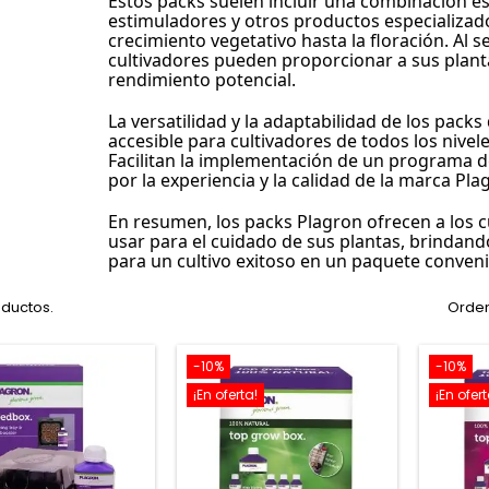
Estos packs suelen incluir una combinación espe
estimuladores y otros productos especializado
crecimiento vegetativo hasta la floración. Al 
cultivadores pueden proporcionar a sus planta
rendimiento potencial.
La versatilidad y la adaptabilidad de los packs
accesible para cultivadores de todos los nivele
Facilitan la implementación de un programa de
por la experiencia y la calidad de la marca Pla
En resumen, los packs Plagron ofrecen a los cul
usar para el cuidado de sus plantas, brindand
para un cultivo exitoso en un paquete conveni
oductos.
Orden
-10%
-10%
¡En oferta!
¡En ofert