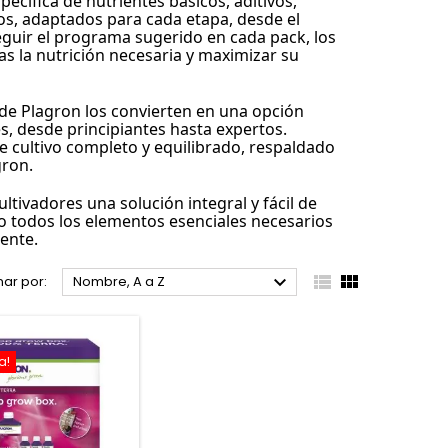
cífica de nutrientes básicos, aditivos, 
s, adaptados para cada etapa, desde el 
seguir el programa sugerido en cada pack, los 
s la nutrición necesaria y maximizar su 
 de Plagron los convierten en una opción 
s, desde principiantes hasta expertos. 
 cultivo completo y equilibrado, respaldado 
gron.
tivadores una solución integral y fácil de 
o todos los elementos esenciales necesarios 
ente.



ar por:
Nombre, A a Z
a!