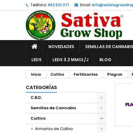
Teléfono:
952 531 371
Email:
info@sativagrowsho
A
(
C
I
add_circle_outline
((
De
No
INICIO
NOVEDADES
SEMILLAS DE CANNABI
LEDS
LEDS 3.2 ΜMOL/J
BLOG
Inicio
Cultivo
Fertilizantes
Plagron
CATEGORÍAS
C.B.D.
Semillas de Cannabis
Cultivo
Armarios de Cultivo