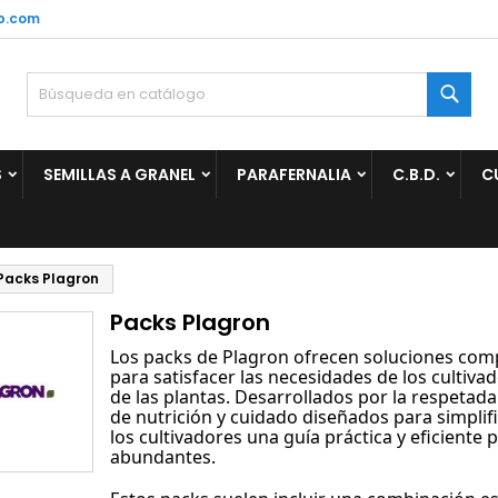
p.com
ñadir a la lista de deseos
(modalTitle))
rear lista de deseos
niciar sesión
Busc
Crear nueva lista
confirmMessage))
be iniciar sesión para guardar productos en su lista de deseos.
mbre de la lista de deseos
S
SEMILLAS A GRANEL
PARAFERNALIA
C.B.D.
C
((cancelText))
Cancelar
((modalDeleteText)
Iniciar sesió
Cancelar
Crear lista de deseo
Packs Plagron
Packs Plagron
Los packs de Plagron ofrecen soluciones co
para satisfacer las necesidades de los cultivad
de las plantas. Desarrollados por la respetad
de nutrición y cuidado diseñados para simplifi
los cultivadores una guía práctica y eficiente
abundantes.