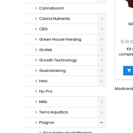
Cannaboom
Canna Nutrients
M
CBG
Green House Feeding
Kit
Grotek
comple
+
Growth Technology
SeedB
de 
Guanokalong

tr
Hesi
hume
Mostrando
Hy-Pro
diseñ
rápi
Mills
semilla
d
Terra Aquatica
vi
contr
Plagron
el
const
Regulador de pH Plagron