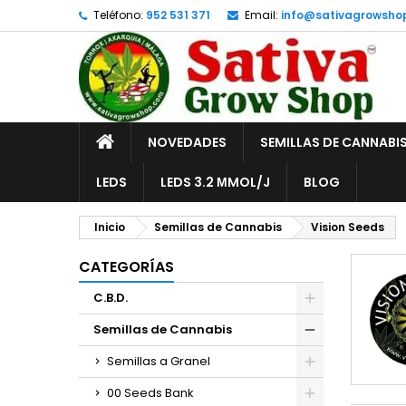
Teléfono:
952 531 371
Email:
info@sativagrowsho
A
(
C
I
add_circle_outline
((
De
No
INICIO
NOVEDADES
SEMILLAS DE CANNABI
LEDS
LEDS 3.2 ΜMOL/J
BLOG
Inicio
Semillas de Cannabis
Vision Seeds
CATEGORÍAS
C.B.D.
Semillas de Cannabis
Semillas a Granel
00 Seeds Bank