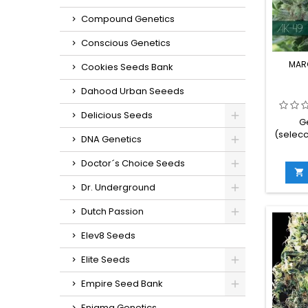
Compound Genetics
Conscious Genetics
MAR
Cookies Seeds Bank
Dahood Urban Seeeds
Delicious Seeds
G
(selecc
DNA Genetics
/ 35% 
THC:
Doctor´s Choice Seeds
florac

int
Dr. Underground
exte
octu
Dutch Passion
in
g/m
Elev8 Seeds
g/plan
Elite Seeds
en int
cm en
Empire Seed Bank
sab
Enigma Genetics