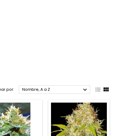



ar por:
Nombre, A a Z