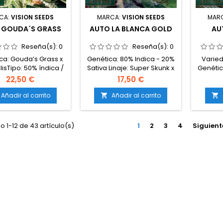
CA:
VISION SEEDS
MARCA:
VISION SEEDS
MAR
 GOUDA´S GRASS
AUTO LA BLANCA GOLD
AU
Reseña(s):
0
Reseña(s):
0
ca: Gouda’s Grass x
Genética: 80% Indica - 20%
Varied
isTipo: 50% índica /
Sativa Linaje: Super Skunk x
Genétic
0% sativa / 10%
Great White x Skunk # 1
Sativa 
22,50 €
17,50 €
ralisContenido de
Periodo de flor: 9 semanas
(gr/m2)
6-18%Tiempo desde
Mes de cosecha:
Inter
Añadir al carrito
Añadir al carrito


ación a cosecha: 9-
septiembre Rendimiento
Exteri
anasProducción en
(interior / exterior): 450/600
Mezcl
terior: 350-450
gr / m2 Estatura (interior /
 1-12 de 43 artículo(s)
1
2
3
4
Siguient
²Producción en
exterior): 70 + / 250 cm Nivel
xterior: 50-120
de THC: Muy alto
aAltura: 60-90 cm en
or; hasta 120 cm en
teriorAromas y
s: Dulces, cremosos
terrosos, con...