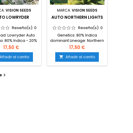
CA:
VISION SEEDS
MARCA:
VISION SEEDS
TO LOWRYDER
AUTO NORTHERN LIGHTS
Reseña(s):
0
Reseña(s):
0
ad: Lowryder Auto
Genetics: 80% Indica
a: 80% Indica - 20%
dominant Lineage: Northern
THC: 14% Producción
Lights x Mexican Ruderalis
17,50 €
17,50 €
: 90 Días: 56 Altura
Flower Periodo: 8 weeks
ior (cm): 30 Altura
Yield (indoor/outdoor): 30 –
Añadir al carrito
Añadir al carrito

or (cm): 50 Efecto:
50 (± 120 gr/m2) Stature
a Sabor: Terroso
(indoor/outdoor): 60/80 cm
THC: Level High
e
