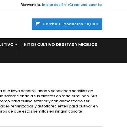
Bienvenido,
Iniciar sesión
o
Crear una cuenta
×
×
×
×
ar
Carrito
0
Productos -
0,00 €
ULTIVO
KIT DE CULTIVO DE SETAS Y MICELIOS
)
n
s
 que lleva desarrollando y vendiendo semillas de
ue satisfaciendo a sus clientes en todo el mundo. Sus
 como para cultivo exterior y han demostrado ser
ades feminizadas y autoflorecientes para cultivar en
guros de que estas semillas en ningún caso te