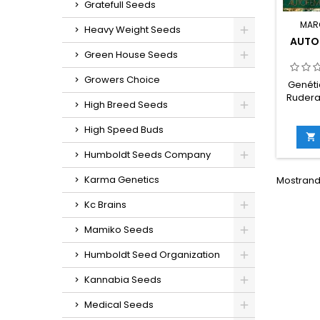
Gratefull Seeds
MAR
Heavy Weight Seeds
AUTO
Green House Seeds
Growers Choice
Genéti
Ruderal
High Breed Seeds
4
rude
High Speed Buds
THC: 1

germin
Humboldt Seeds Company
10 sem
in
Karma Genetics
Mostrando
g/m
e
Kc Brains
g/plant
interi
Mamiko Seeds
ex
sabore
Humboldt Seed Organization
y 
Kannabia Seeds
Medical Seeds