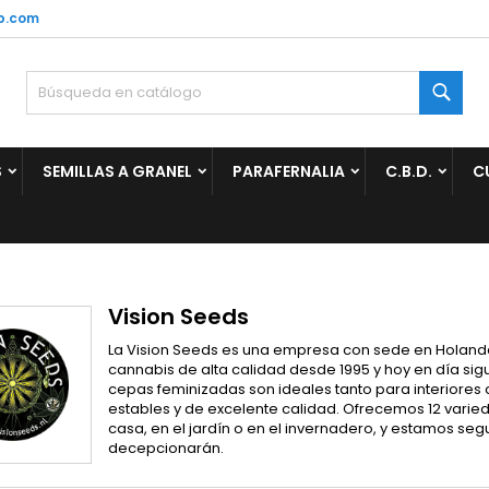
p.com
ñadir a la lista de deseos
(modalTitle))
rear lista de deseos
niciar sesión
Busc
Crear nueva lista
confirmMessage))
be iniciar sesión para guardar productos en su lista de deseos.
mbre de la lista de deseos
S
SEMILLAS A GRANEL
PARAFERNALIA
C.B.D.
C
((cancelText))
Cancelar
((modalDeleteText)
Iniciar sesió
Cancelar
Crear lista de deseo
Vision Seeds
La Vision Seeds es una empresa con sede en Holanda
cannabis de alta calidad desde 1995 y hoy en día sig
cepas feminizadas son ideales tanto para interiores
estables y de excelente calidad. Ofrecemos 12 varied
casa, en el jardín o en el invernadero, y estamos se
decepcionarán.