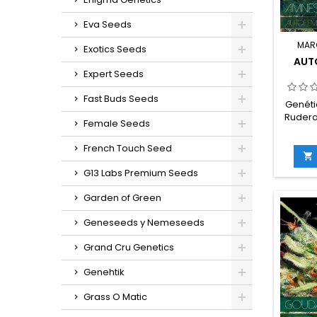
Eva Seeds
MAR
Exotics Seeds
AUT
Expert Seeds
Fast Buds Seeds
Genéti
Ruderal
Female Seeds
2
rude
French Touch Seed
THC: 1

germina
G13 Labs Premium Seeds
11 se
in
Garden of Green
g/m
e
Geneseeds y Nemeseeds
g/plant
interi
Grand Cru Genetics
ex
sabore
Genehtik
hi
Grass O Matic