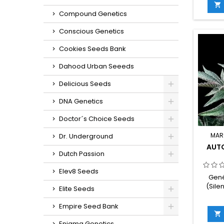
22%Ci

se
Compound Genetics
germin
in
Conscious Genetics
g/m
Cookies Seeds Bank
ex
g/plan
Dahood Urban Seeeds
en inte
ex
Delicious Seeds
sab
pene
DNA Genetics
Doctor´s Choice Seeds
MAR
Dr. Underground
AUT
Dutch Passion
Elev8 Seeds
Gené
(Sile
Elite Seeds
sativaC
Empire Seed Bank
22%Ci

se
Enigma Genetics