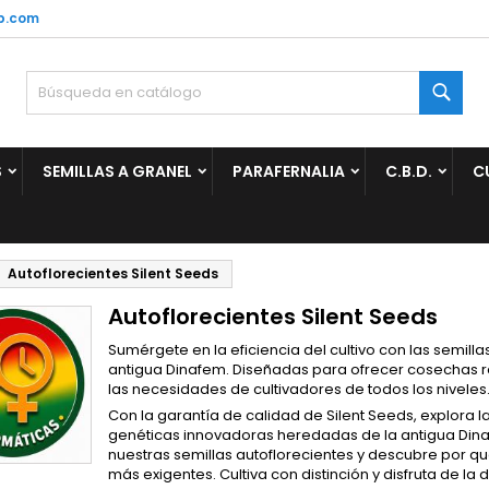
p.com
ñadir a la lista de deseos
(modalTitle))
rear lista de deseos
niciar sesión
Busc
Crear nueva lista
confirmMessage))
be iniciar sesión para guardar productos en su lista de deseos.
mbre de la lista de deseos
S
SEMILLAS A GRANEL
PARAFERNALIA
C.B.D.
C
((cancelText))
Cancelar
((modalDeleteText)
Iniciar sesió
Cancelar
Crear lista de deseo
Autoflorecientes Silent Seeds
Autoflorecientes Silent Seeds
Sumérgete en la eficiencia del cultivo con las semilla
antigua Dinafem. Diseñadas para ofrecer cosechas ráp
las necesidades de cultivadores de todos los niveles
Con la garantía de calidad de Silent Seeds, explora l
genéticas innovadoras heredadas de la antigua Dina
nuestras semillas autoflorecientes y descubre por qu
más exigentes. Cultiva con distinción y disfruta de l