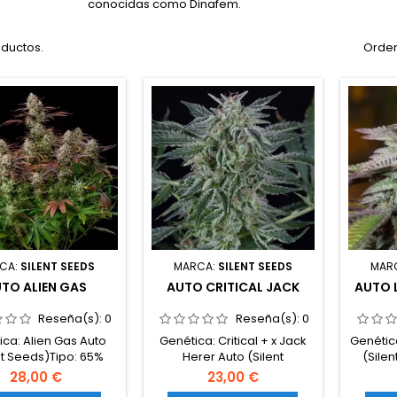
conocidas como Dinafem.
oductos.
Orden
CA:
SILENT SEEDS
MARCA:
SILENT SEEDS
MAR
TO ALIEN GAS
AUTO CRITICAL JACK
AUTO L
Reseña(s):
0
Reseña(s):
0
ica: Alien Gas Auto
Genética: Critical + x Jack
Genétic
nt Seeds)Tipo: 65%
Herer Auto (Silent
(Sile
índica / 35%
Seeds)Tipo: 60% sativa /
28,00 €
23,00 €
ontenido de THC: 21-
40% índicaContenido de
sativaCo