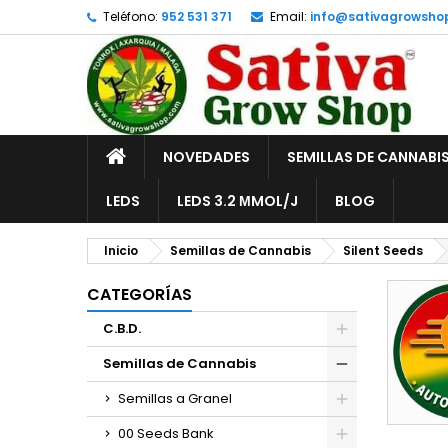
Teléfono:
952 531 371
Email:
info@sativagrowsho
A
(
C
I
add_circle_outline
((
De
No
INICIO
NOVEDADES
SEMILLAS DE CANNABI
LEDS
LEDS 3.2 ΜMOL/J
BLOG
Inicio
Semillas de Cannabis
Silent Seeds
CATEGORÍAS
C.B.D.
Semillas de Cannabis
Semillas a Granel
00 Seeds Bank