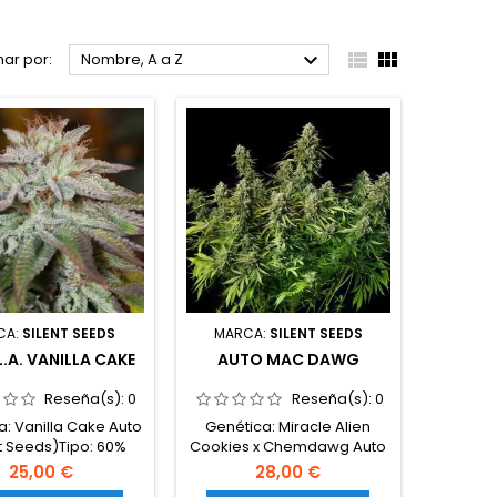



ar por:
Nombre, A a Z
CA:
SILENT SEEDS
MARCA:
SILENT SEEDS
.A. VANILLA CAKE
AUTO MAC DAWG
Reseña(s):
0
Reseña(s):
0
a: Vanilla Cake Auto
Genética: Miracle Alien
nt Seeds)Tipo: 60%
Cookies x Chemdawg Auto
índica / 40%
(Silent Seeds)Tipo: 65%
25,00 €
28,00 €
ntenido de THC: 21-
índica / 35%