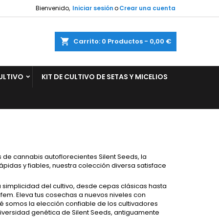
Bienvenido,
Iniciar sesión
o
Crear una cuenta
×
×
×
×
ar
Carrito
0
Productos -
0,00 €
ULTIVO
KIT DE CULTIVO DE SETAS Y MICELIOS
)
n
s
s de cannabis autoflorecientes Silent Seeds, la
idas y fiables, nuestra colección diversa satisface
.
a simplicidad del cultivo, desde cepas clásicas hasta
fem. Eleva tus cosechas a nuevos niveles con
é somos la elección confiable de los cultivadores
a diversidad genética de Silent Seeds, antiguamente