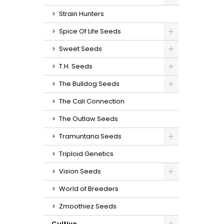
Strain Hunters
Spice Of Life Seeds
Sweet Seeds
T.H. Seeds
The Bulldog Seeds
The Cali Connection
The Outlaw Seeds
Tramuntana Seeds
Triploid Genetics
Vision Seeds
World of Breeders
Zmoothiez Seeds
Cultivo