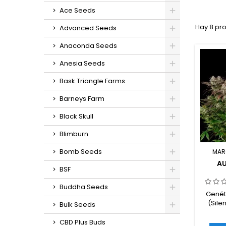
Ace Seeds
Hay 8 pr
Advanced Seeds
Anaconda Seeds
Anesia Seeds
Bask Triangle Farms
Barneys Farm
Black Skull
Blimburn
Bomb Seeds
MAR
AU
BSF
Buddha Seeds
Genét
(Sile
Bulk Seeds
sativaC
CBD Plus Buds