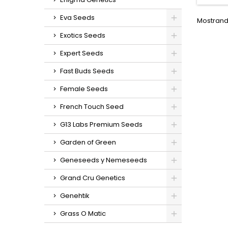
germin
in
Eva Seeds
Mostrando
g/m
ex
Exotics Seeds
g/plant
Expert Seeds
interi
ex
Fast Buds Seeds
sa
cremoso
Female Seeds
French Touch Seed
G13 Labs Premium Seeds
Garden of Green
Geneseeds y Nemeseeds
Grand Cru Genetics
Genehtik
Grass O Matic