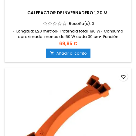
CALEFACTOR DE INVERNADERO 1,20 M.
Reseña(s):
0
• Longitud: 1,20 metros• Potencia total: 180 W• Consumo
aproximado: menos de 50 W cada 30 cm• Función
principal: mantenimiento de temperatura y prevención de
69,95 €
heladas• Efecto: ayuda a reducir la condensación
ambiental• Distribución del calor: uniforme y
Añadir al carrito

constante• Resistencia: preparado para salpicaduras• Uso
recomendado: invernaderos, armarios de...
favorite_border