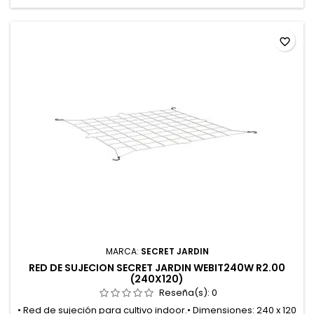
favorite_border
MARCA:
SECRET JARDIN
RED DE SUJECION SECRET JARDIN WEBIT240W R2.00
(240X120)
Reseña(s):
0
• Red de sujeción para cultivo indoor.• Dimensiones: 240 x 120