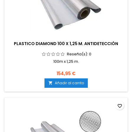
PLASTICO DIAMOND 100 X 1,25 M. ANTIDETECCIÓN
Reseña(s):
0
100m x 1,25 m.
154,95 €
Añadir al carrito

favorite_border