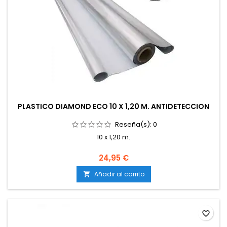
PLASTICO DIAMOND ECO 10 X 1,20 M. ANTIDETECCION
Reseña(s):
0
10 x 1,20 m.
24,95 €
Añadir al carrito

favorite_border