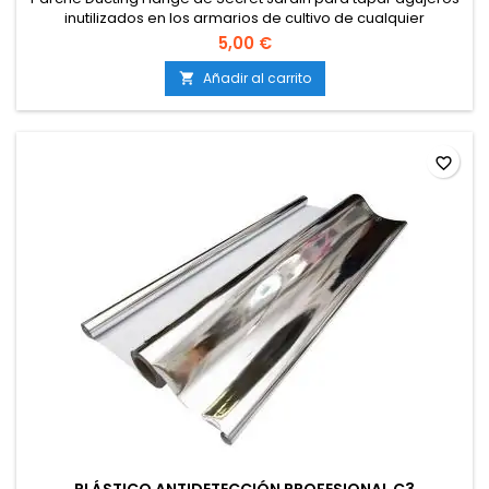
inutilizados en los armarios de cultivo de cualquier
fabricante. Tiene un diámetro de 350mm, exterior negro e
5,00 €
interior de material reflectante.
Añadir al carrito

favorite_border