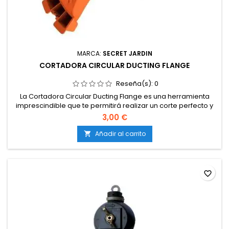
MARCA:
SECRET JARDIN
CORTADORA CIRCULAR DUCTING FLANGE
Reseña(s):
0
La Cortadora Circular Ducting Flange es una herramienta
imprescindible que te permitirá realizar un corte perfecto y
preciso para la instalación del Ducting Flange en tu armario
3,00 €
de cultivo interior. Esta herramienta ha sido diseñada para
facilitar el trabajo de corte, haciendo que sea una tarea
Añadir al carrito

sencilla, cómoda y efectiva.
favorite_border