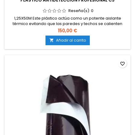
PLÁSTICO ANTIDETECCIÓN PROFESIONAL C3
Reseña(s):
0
1,25X50M Este plástico actúa como un potente aislante
térmico evitando que las paredes y techos se calienten
reduciendo al mínimo la posibilidad de ser descubiertos por
150,00 €
las cámaras térmicas y termómetros laser.
Añadir al carrito

favorite_border