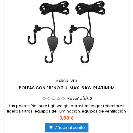
MARCA:
VDL
POLEAS CON FRENO 2 U. MAX. 5 KG. PLATINUM
Reseña(s):
0
Las poleas Platinum Lightweight permiten colgar reflectores
ligeros, filtros, equipos de iluminación, equipos de ventilación
como también son poleas para colgar focos ligeros.
3,60 €
Añadir al carrito
