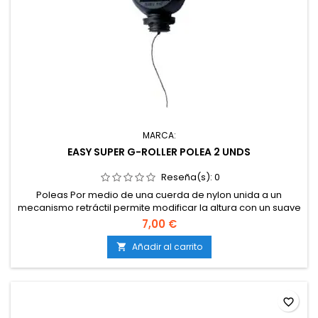
MARCA:
EASY SUPER G-ROLLER POLEA 2 UNDS
Reseña(s):
0
Poleas Por medio de una cuerda de nylon unida a un
mecanismo retráctil permite modificar la altura con un suave
movimiento. El peso máximo de carga es de 5 Kg, por lo que
7,00 €
se pueden utilizar con la mayoría de reflectores del
mercado. La longitud del hilo de nylon desplegado es de 110
Añadir al carrito

cm.
favorite_border