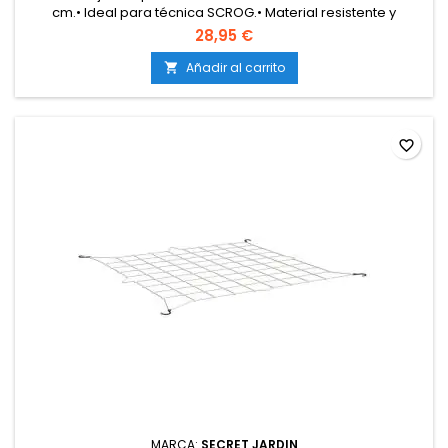
cm.• Ideal para técnica SCROG.• Material resistente y
duradero.• Instalación fácil y rápida.
28,95 €
Añadir al carrito

favorite_border
MARCA:
SECRET JARDIN