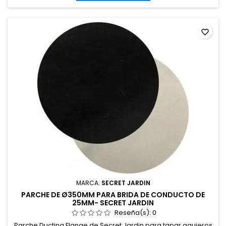
favorite_border
MARCA:
SECRET JARDIN
PARCHE DE Ø350MM PARA BRIDA DE CONDUCTO DE
25MM- SECRET JARDIN
Reseña(s):
0
Parche Ducting Flange de Secret Jardin para tapar agujeros