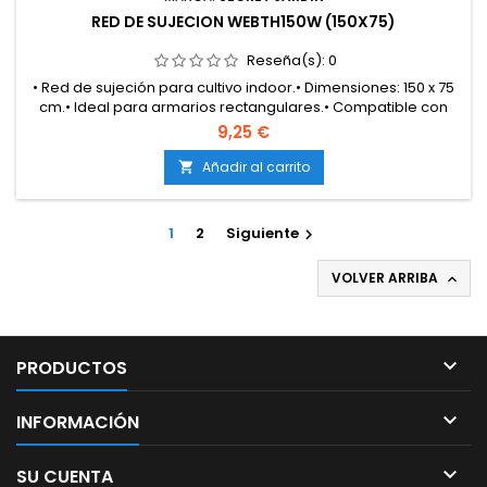
RED DE SUJECION WEBTH150W (150X75)
Reseña(s):
0
• Red de sujeción para cultivo indoor.• Dimensiones: 150 x 75
cm.• Ideal para armarios rectangulares.• Compatible con
técnica SCROG.• Material resistente y duradero.
9,25 €
Añadir al carrito

1
2
Siguiente

VOLVER ARRIBA


PRODUCTOS

INFORMACIÓN

SU CUENTA