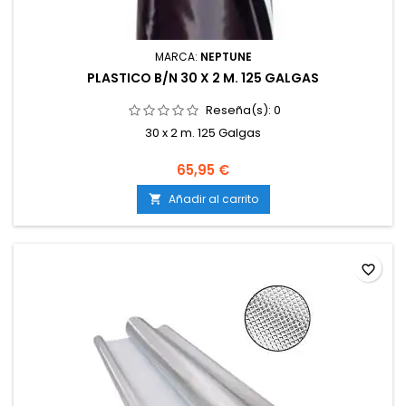
MARCA:
NEPTUNE
PLASTICO B/N 30 X 2 M. 125 GALGAS
Reseña(s):
0
30 x 2 m. 125 Galgas
65,95 €
Añadir al carrito

favorite_border