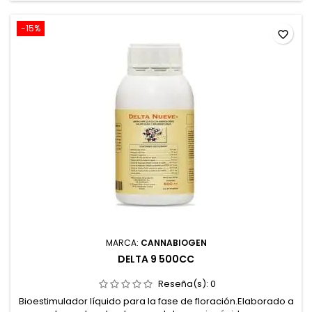
-15%
favorite_border
MARCA:
CANNABIOGEN
DELTA 9 500CC
Reseña(s):
0
Bioestimulador líquido para la fase de floración.Elaborado a