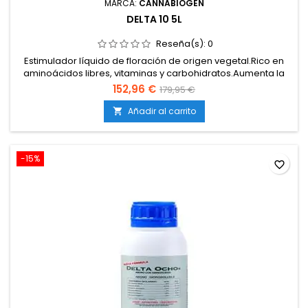
MARCA:
CANNABIOGEN
DELTA 10 5L
Reseña(s):
0
Estimulador líquido de floración de origen vegetal.Rico en
aminoácidos libres, vitaminas y carbohidratos.Aumenta la
formación de flores densas, compactas y
152,96 €
179,95 €
resinosas.Potencia el aroma, sabor y calidad organoléptica
de la cosecha.Compatible con todo tipo de sistemas y
Añadir al carrito

medios de cultivo.
-15%
favorite_border