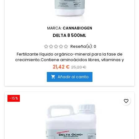
MARCA:
CANNABIOGEN
DELTA 8 500ML
Reseña(s):
0
Fertilizante líquido orgánico-mineral para la fase de
crecimiento.Contiene aminoácidos libres, vitaminas y
carbohidratos.Favorece un crecimiento vigoroso y
21,42 €
25,20 €
equilibrado.Estimula la formación de tallos, hojas y
raíces.Compatible con todos los sistemas y medios de
Añadir al carrito

cultivo.
-15%
favorite_border