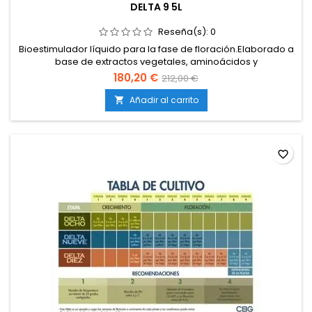
DELTA 9 5L
Reseña(s):
0
Bioestimulador líquido para la fase de floración.Elaborado a
base de extractos vegetales, aminoácidos y
carbohidratos.Favorece la producción de flores más
180,20 €
212,00 €
densas, resinosas y aromáticas.Aumenta la síntesis de
terpenos y aceites esenciales.Compatible con tierra, coco e
Añadir al carrito

hidroponía.
favorite_border