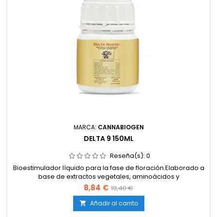
MARCA:
CANNABIOGEN
DELTA 9 150ML
Reseña(s):
0
Bioestimulador líquido para la fase de floración.Elaborado a
base de extractos vegetales, aminoácidos y
carbohidratos.Favorece la producción de flores más
8,84 €
10,40 €
densas, resinosas y aromáticas.Aumenta la síntesis de
terpenos y aceites esenciales.Compatible con tierra, coco e
Añadir al carrito

hidroponía.