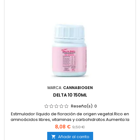
MARCA:
CANNABIOGEN
DELTA 10 150ML
Reseña(s):
0
Estimulador líquido de floración de origen vegetal.Rico en
aminoácidos libres, vitaminas y carbohidratos.Aumenta la
formación de flores densas, compactas y
8,08 €
9,50 €
resinosas.Potencia el aroma, sabor y calidad organoléptica
de la cosecha.Compatible con todo tipo de sistemas y
Añadir al carrito
