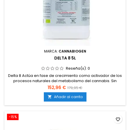
MARCA:
CANNABIOGEN
DELTA 8 5L
Reseña(s):
0
Delta 8 Actúa en fase de crecimiento como activador de los
procesos naturales del metabolismo del cannabis. Sin
alterarlo incrementando una actividad enzimática muy
152,96 €
179,95 €
específica y determinante para el desarrollo vegetativo.
Proporciona de forma natural un gran número de macro y
Añadir al carrito

micronutrientes, hidratos de carbono, aminoácidos,
vitaminas y promotores...
-15%
favorite_border