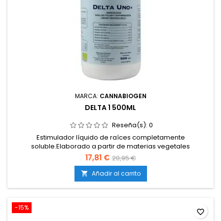
MARCA:
CANNABIOGEN
DELTA 1 500ML
Reseña(s):
0
Estimulador líquido de raíces completamente
soluble.Elaborado a partir de materias vegetales
fermentadas.Enriquecido con vitaminas, azúcares y
17,81 €
20,95 €
polisacáridos mucilaginosos.Favorece la proliferación de
raíces finas y pelos absorbentes.Compatible con todo tipo
Añadir al carrito

de cultivos y sistemas de riego.
-15%
favorite_border