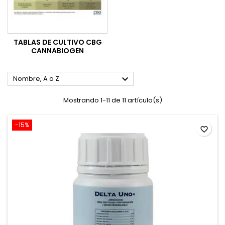
TABLAS DE CULTIVO CBG
CANNABIOGEN

Nombre, A a Z
Mostrando 1-11 de 11 artículo(s)
-15%
favorite_border