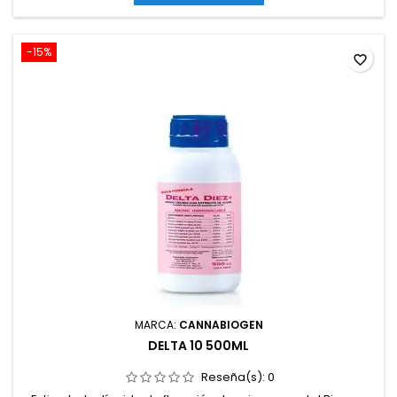
medios de cultivo.
-15%
favorite_border
MARCA:
CANNABIOGEN
DELTA 10 500ML
Reseña(s):
0