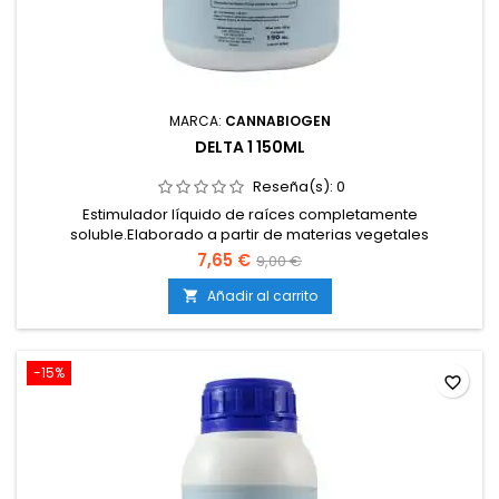
MARCA:
CANNABIOGEN
DELTA 1 150ML
Reseña(s):
0
Estimulador líquido de raíces completamente
soluble.Elaborado a partir de materias vegetales
fermentadas.Enriquecido con vitaminas, azúcares y
7,65 €
9,00 €
polisacáridos mucilaginosos.Favorece la proliferación de
raíces finas y pelos absorbentes.Compatible con todo tipo
Añadir al carrito

de cultivos y sistemas de riego.
-15%
favorite_border