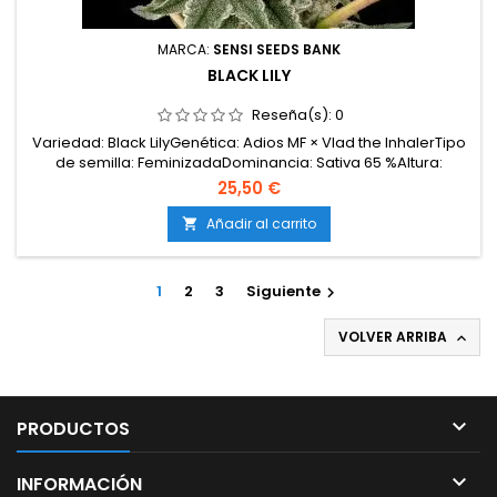
MARCA:
SENSI SEEDS BANK
BLACK LILY
Reseña(s):
0
Variedad: Black LilyGenética: Adios MF × Vlad the InhalerTipo
de semilla: FeminizadaDominancia: Sativa 65 %Altura:
MediaFloración: 70–75 díasProducción: XXLClima: Templado
25,50 €
/ ContinentalMorfología: plantas vigorosas, bien ramificadas
y muy productivasSabor y aroma: mentolado, gas, cremoso,
Añadir al carrito

especiado, kushEfectos: eufórico,...
1
2
3
Siguiente

VOLVER ARRIBA


PRODUCTOS

INFORMACIÓN