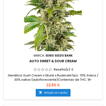
MARCA:
SENSI SEEDS BANK
AUTO SWEET & SOUR CREAM
Reseña(s):
0
Genética: Kush Cream x Skunk x RuderalisTipo: 70% índica /
30% sativa (autofloreciente)Contenido de THC: 18-
20%Tiempo de cultivo: 9-10 semanas desde la
22,50 €
germinaciónProducción en interior: hasta 450
g/m²Producción en exterior: 100-120 g/plantaAltura: 70-100
Añadir al carrito

cm en interior; hasta 140 cm en exteriorAromas y
sabores: Dulces y cremosos...