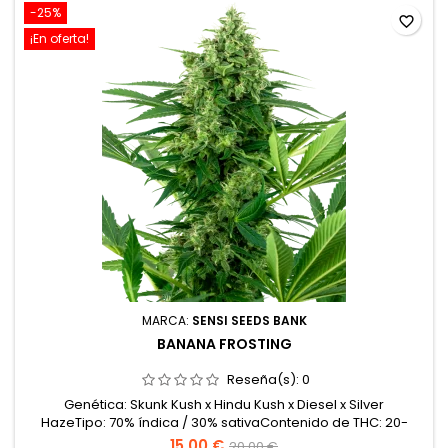
-25%
favorite_border
¡En oferta!
MARCA:
SENSI SEEDS BANK
BANANA FROSTING
Reseña(s):
0
Genética: Skunk Kush x Hindu Kush x Diesel x Silver
HazeTipo: 70% índica / 30% sativaContenido de THC: 20-
22%Tiempo de floración: 8-9 semanas en interiorCosecha
15,00 €
20,00 €