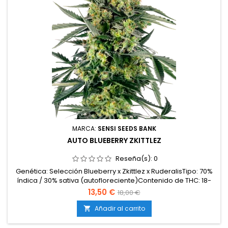
MARCA:
SENSI SEEDS BANK
AUTO BLUEBERRY ZKITTLEZ
Reseña(s):
0
Genética: Selección Blueberry x Zkittlez x RuderalisTipo: 70%
índica / 30% sativa (autofloreciente)Contenido de THC: 18-
20%Tiempo de cultivo: 10-11 semanas desde la
13,50 €
18,00 €
germinaciónProducción en interior: 400-450
g/m²Producción en exterior: 100-120 g/plantaAltura: 60-100
Añadir al carrito

cm en interior; hasta 140 cm en exteriorAromas y
sabores: Dulces e...