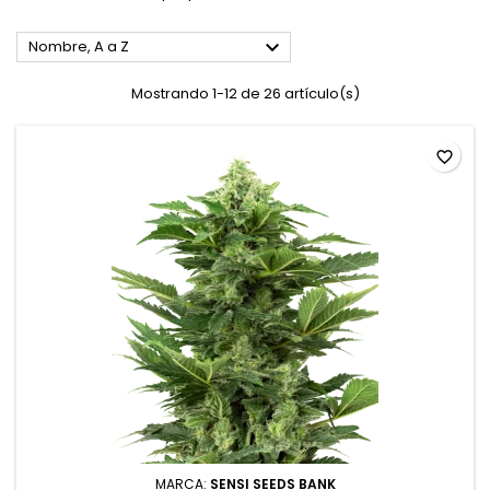

Nombre, A a Z
Mostrando 1-12 de 26 artículo(s)
favorite_border
MARCA:
SENSI SEEDS BANK