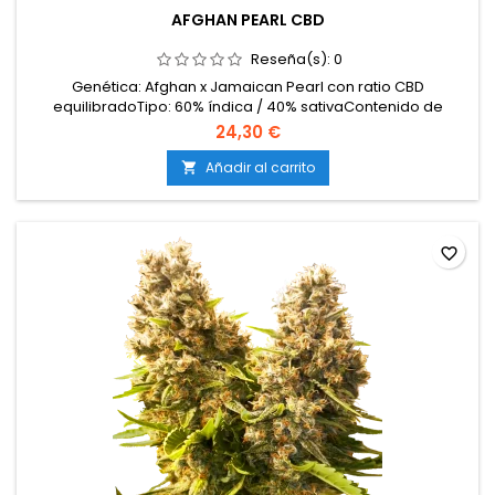
AFGHAN PEARL CBD
Reseña(s):
0
Genética: Afghan x Jamaican Pearl con ratio CBD
equilibradoTipo: 60% índica / 40% sativaContenido de
THC: 12-16%Contenido de CBD: 10-14%Ratio
24,30 €
THC:CBD: 1:1Tiempo de floración: 8-9 semanas en
interiorCosecha en exterior: Finales de septiembre –
Añadir al carrito

principios de octubreProducción en interior: hasta 500
g/m²Producción en exterior: hasta...
favorite_border