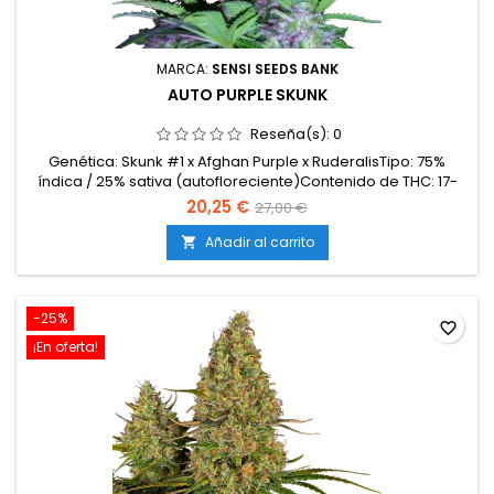
MARCA:
SENSI SEEDS BANK
AUTO PURPLE SKUNK
Reseña(s):
0
Genética: Skunk #1 x Afghan Purple x RuderalisTipo: 75%
índica / 25% sativa (autofloreciente)Contenido de THC: 17-
20%Tiempo de cultivo: 9-10 semanas desde la
20,25 €
27,00 €
germinaciónProducción en interior: 400-450
g/m²Producción en exterior: 100-120 g/plantaAltura: 70-110 cm
Añadir al carrito

en interior; hasta 150 cm en exteriorAromas y
sabores: Intensos,...
-25%
favorite_border
¡En oferta!