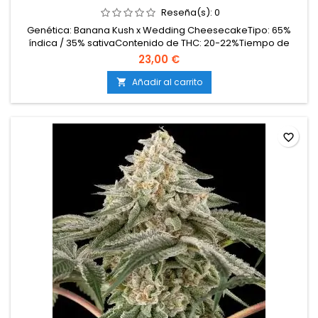
Reseña(s):
0
Genética: Banana Kush x Wedding CheesecakeTipo: 65%
índica / 35% sativaContenido de THC: 20-22%Tiempo de
floración: 7-9 semanas en interiorCosecha en
23,00 €
exterior: Finales de septiembre – principios de
octubreProducción en interior: 500-550 g/m²Producción en
Añadir al carrito

exterior: 600 g/planta o másAltura: 100-140 cm en interior;
hasta 200 cm en...
favorite_border