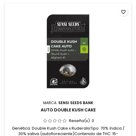
favorite_border
MARCA:
SENSI SEEDS BANK
AUTO DOUBLE KUSH CAKE
Reseña(s):
0
Genética: Double Kush Cake x RuderalisTipo: 70% índica /
30% sativa (autofloreciente)Contenido de THC: 15-