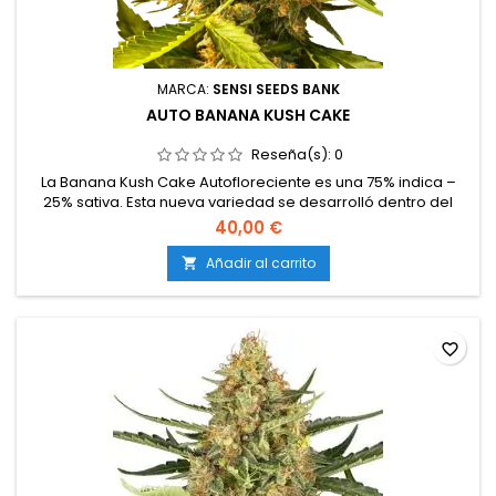
MARCA:
SENSI SEEDS BANK
AUTO BANANA KUSH CAKE
Reseña(s):
0
La Banana Kush Cake Autofloreciente es una 75% indica –
25% sativa. Esta nueva variedad se desarrolló dentro del
Sensi Seeds Research Project 2021, e incluye genes de
40,00 €
Wedding Cheesecake, Banana Kush y Hindu Kush Auto. Esta
combinación produce ligeras variaciones del fenotipo, algo
Añadir al carrito

muy interesante para aquellos cultivadores a los que les
gusta...
favorite_border