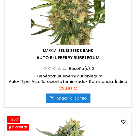
MARCA:
SENSI SEEDS BANK
AUTO BLUEBERRY BUBBLEGUM
Reseña(s):
0
• Genética: Blueberry x Bubblegum
Auto• Tipo: Autofloreciente feminizada• Dominancia: Índica
dominante• Ciclo completo: 9 – 10 semanas desde la
22,00 €
germinación• Producción en interior: Media –
Alta• Producción en exterior: Media –
Añadir al carrito

Alta• Altura: Compacta• Cultivo: Interior / Exterior• Aromas y
sabores: Dulce y afrutado, con predominio de frutos del...
-25%
favorite_border
¡En oferta!