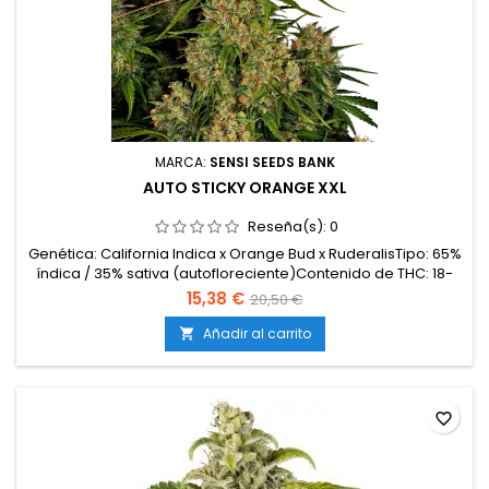
MARCA:
SENSI SEEDS BANK
AUTO STICKY ORANGE XXL
Reseña(s):
0
Genética: California Indica x Orange Bud x RuderalisTipo: 65%
índica / 35% sativa (autofloreciente)Contenido de THC: 18-
21%Tiempo de cultivo: 11-12 semanas desde la
15,38 €
20,50 €
germinaciónProducción en interior: hasta 550
g/m²Producción en exterior: 140 g/planta o másAltura: 80-120
Añadir al carrito

cm en interior; hasta 160 cm en exteriorAromas y sabores:...
favorite_border