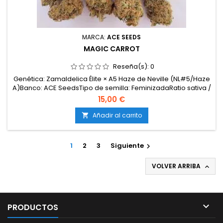
MARCA:
ACE SEEDS
MAGIC CARROT
Reseña(s):
0
Genética: Zamaldelica Élite × A5 Haze de Neville (NL#5/Haze
A)Banco: ACE SeedsTipo de semilla: FeminizadaRatio sativa /
índica: 80 % sativa / 20 % índicaTHC: 19,69 %CBD: 0,04 %CBG:
15,00 €
1,90 %Floración en interior: 10–13 semanasFloración en
exterior: finales de octubre / inicios de
Añadir al carrito

noviembreProducción: AltaMorfología: plantas...
1
2
3
Siguiente

VOLVER ARRIBA


PRODUCTOS