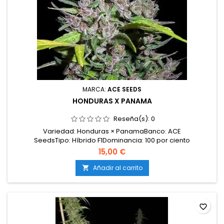
MARCA:
ACE SEEDS
HONDURAS X PANAMA
Reseña(s):
0
Variedad: Honduras × PanamaBanco: ACE
SeedsTipo: Híbrido F1Dominancia: 100 por ciento
sativaTHC: 14–18 por cientoCBG: 1,4–2 por cientoFloración
15,00 €
interior: 12–13 semanasFloración exterior: Primera quincena
de noviembreProducción: Muy altaEstructura: Sativa tropical
Añadir al carrito

vigorosa y de gran desarrollo verticalEfectos: Estimulante,...
favorite_border