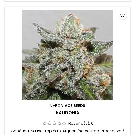
terrosas y...
favorite_border
MARCA:
ACE SEEDS
KALIDONIA
Reseña(s):
0
Genética: Sativa tropical x Afghan índica Tipo: 70% sativa /