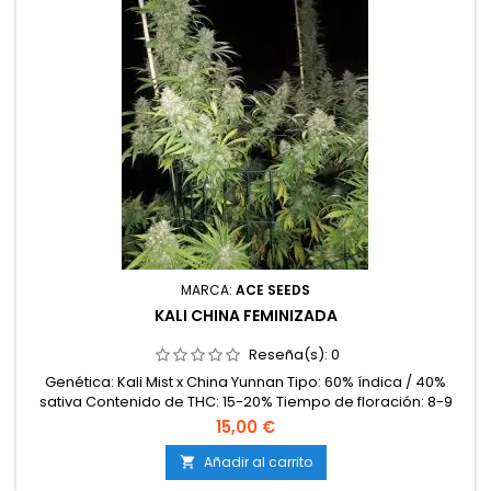
MARCA:
ACE SEEDS
KALI CHINA FEMINIZADA
Reseña(s):
0
Genética: Kali Mist x China Yunnan Tipo: 60% índica / 40%
sativa Contenido de THC: 15-20% Tiempo de floración: 8-9
semanas en interior Producción en interior: 450-500 g/m²
15,00 €
Producción en exterior: 500-700 g/planta Altura: 80-120 cm
en interior; hasta 200 cm en exterior Aromas y
Añadir al carrito

sabores: Exóticos e intensos, con notas florales, afrutadas,