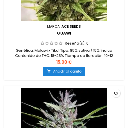
MARCA:
ACE SEEDS
GUAWI
Reseña(s):
0
Genética: Malawi x Tikal Tipo: 85% sativa / 15% índica
Contenido de THC: 18-23% Tiempo de floración: 10-12
semanas en interior Producción en interior: 500-600 g/m²
15,00 €
Producción en exterior: 600-800 g/planta Altura: 120-160 cm
en interior; hasta 250 cm en exterior Aromas y
Añadir al carrito

sabores: Afrutados (mango y fresa) con notas especiadas e
incienso Efectos: Muy...
favorite_border