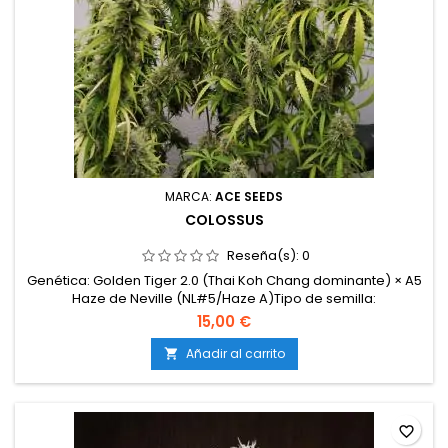
MARCA:
ACE SEEDS
COLOSSUS
Reseña(s):
0
Genética: Golden Tiger 2.0 (Thai Koh Chang dominante) × A5
Haze de Neville (NL#5/Haze A)Tipo de semilla:
FeminizadaRatio sativa / índica: 80 % sativa / 20 % índicaTHC:
15,00 €
20,24 %CBD: 0,04 %CBG: 0,49 %Floración en interior: 11–13
semanasFloración en exterior: inicios de
Añadir al carrito

noviembreProducción: AltaMorfología: plantas grandes,...
favorite_border