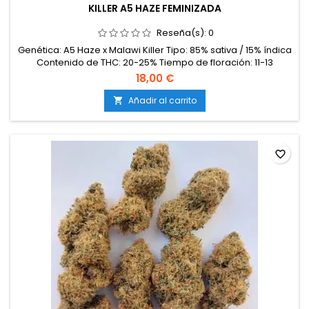
KILLER A5 HAZE FEMINIZADA
Reseña(s):
0
Genética: A5 Haze x Malawi Killer Tipo: 85% sativa / 15% índica
Contenido de THC: 20-25% Tiempo de floración: 11-13
semanas en interior Producción en interior: 500-600 g/m²
18,00 €
Producción en exterior: 600-900 g/planta Altura: 120-180 cm
en interior; hasta 300 cm en exterior Aromas y
Añadir al carrito

sabores: Inciensados, amaderados y especiados, con notas
terrosas y cítricas...
favorite_border