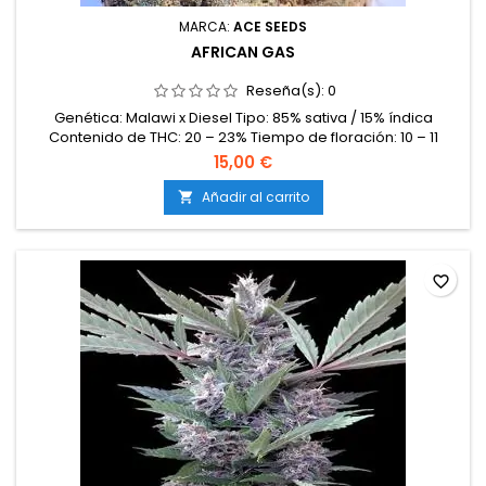
MARCA:
ACE SEEDS
AFRICAN GAS
Reseña(s):
0
Genética: Malawi x Diesel Tipo: 85% sativa / 15% índica
Contenido de THC: 20 – 23% Tiempo de floración: 10 – 11
semanas en interior Producción en interior: 500 – 600 g/m²
15,00 €
Producción en exterior: 700 – 1000 g/planta (cosecha a
finales de octubre) Altura: 120 – 160 cm en interior; hasta 300
Añadir al carrito

cm en exterior Aromas y sabores: Muy intensos y
complejos;...
favorite_border