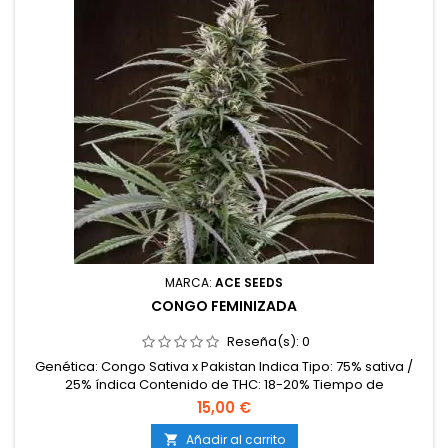
MARCA:
ACE SEEDS
CONGO FEMINIZADA
Reseña(s):
0
Genética: Congo Sativa x Pakistan Indica Tipo: 75% sativa /
25% índica Contenido de THC: 18-20% Tiempo de
floración: 10-11 semanas en interior Producción en
15,00 €
interior: 450-550 g/m² Producción en exterior: 500-700
g/planta Altura: 100-150 cm en interior; hasta 250 cm en
Añadir al carrito
