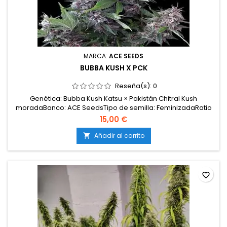
MARCA:
ACE SEEDS
BUBBA KUSH X PCK
Reseña(s):
0
Genética: Bubba Kush Katsu × Pakistán Chitral Kush
moradaBanco: ACE SeedsTipo de semilla: FeminizadaRatio
sativa / índica: 100 % índicaTHC: 17 %CBD: &lt; 0,05 %CBG: 2
15,00 €
%Floración en interior: 7–8 semanasFloración en exterior:
finales de septiembreProducción: MediaMorfología: plantas
Añadir al carrito

compactas, robustas y muy resinosas...
favorite_border