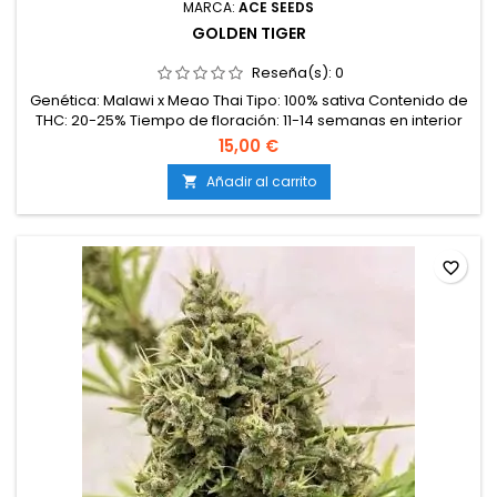
MARCA:
ACE SEEDS
GOLDEN TIGER
Reseña(s):
0
Genética: Malawi x Meao Thai Tipo: 100% sativa Contenido de
THC: 20-25% Tiempo de floración: 11-14 semanas en interior
Producción en interior: 500-600 g/m² Producción en
15,00 €
exterior: 600-1000 g/planta Altura: 120-180 cm en interior;
hasta 300 cm en exterior Aromas y sabores: Cítricos, florales
Añadir al carrito

y especiados, con toques de incienso y madera exótica
Efectos:...
favorite_border