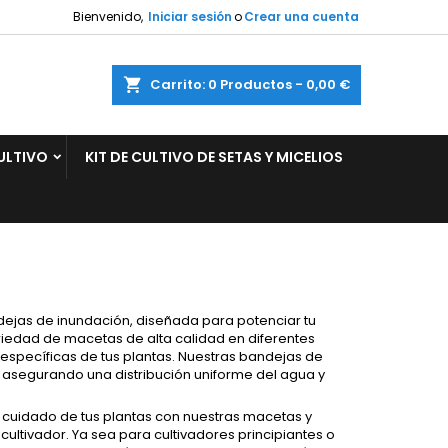
Bienvenido,
Iniciar sesión
o
Crear una cuenta
×
×
×
×
ar
Carrito
0
Productos -
0,00 €
ULTIVO
KIT DE CULTIVO DE SETAS Y MICELIOS
)
n
s
ejas de inundación, diseñada para potenciar tu
ariedad de macetas de alta calidad en diferentes
específicas de tus plantas. Nuestras bandejas de
, asegurando una distribución uniforme del agua y
de cuidado de tus plantas con nuestras macetas y
tivador. Ya sea para cultivadores principiantes o