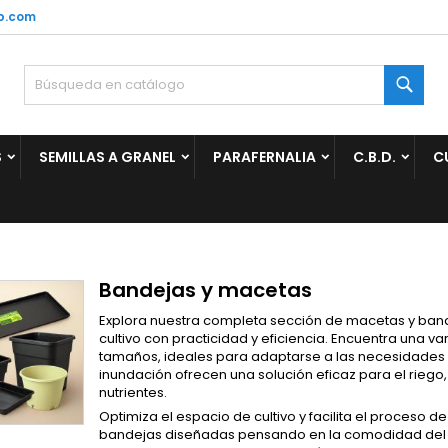
p.com
ñadir a la lista de deseos
(modalTitle))
rear lista de deseos
niciar sesión
Busc
Crear nueva lista
confirmMessage))
be iniciar sesión para guardar productos en su lista de deseos.
mbre de la lista de deseos
S
SEMILLAS A GRANEL
PARAFERNALIA
C.B.D.
C
((cancelText))
Cancelar
((modalDeleteText)
Iniciar sesió
Cancelar
Crear lista de deseo
Bandejas y macetas
Explora nuestra completa sección de macetas y band
cultivo con practicidad y eficiencia. Encuentra una v
tamaños, ideales para adaptarse a las necesidades 
inundación ofrecen una solución eficaz para el riego
nutrientes.
Optimiza el espacio de cultivo y facilita el proceso 
bandejas diseñadas pensando en la comodidad del cul