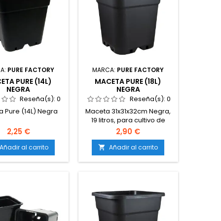
A:
PURE FACTORY
MARCA:
PURE FACTORY
ETA PURE (14L)
MACETA PURE (18L)
NEGRA
NEGRA
Reseña(s):
0
Reseña(s):
0
 Pure (14L) Negra
Maceta 31x31x32cm Negra,
19 litros, para cultivo de
marihuana, para plantas
2,25 €
2,90 €
madres o para crecimiento
y posterior trasplante, con
Añadir al carrito
Añadir al carrito

drenaje en su base.