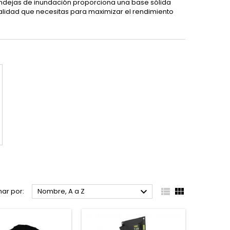
ndejas de inundación proporciona una base sólida
onalidad que necesitas para maximizar el rendimiento



ar por:
Nombre, A a Z