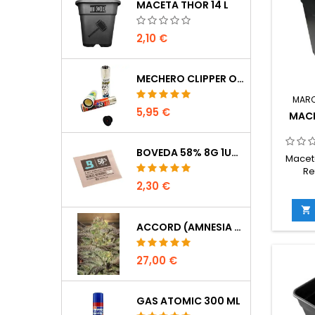
MACETA THOR 14 L
2,10 €
MECHERO CLIPPER OCULTACIÓN
MAR
5,95 €
MACE
BOVEDA 58% 8G 1UDS
Maceta
Re
2,30 €

ACCORD (AMNESIA CORDOBESA)
27,00 €
GAS ATOMIC 300 ML