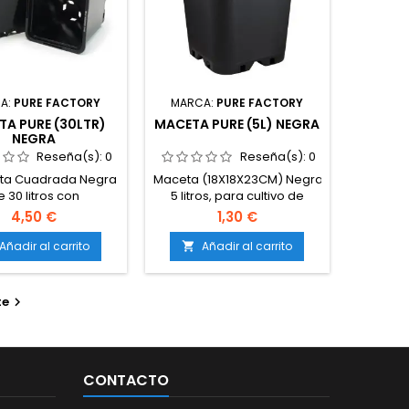
A:
PURE FACTORY
MARCA:
PURE FACTORY
A PURE (30LTR)
MACETA PURE (5L) NEGRA
NEGRA
Reseña(s):
0
Reseña(s):
0
ta Cuadrada Negra
Maceta (18X18X23CM) Negra,
e 30 litros con
5 litros, para cultivo de
iones de 36x36x37
marihuana, para plantas
4,50 €
1,30 €
tá diseñada para
madres o para crecimiento
izar el espacio en
y posterior trasplante, con
Añadir al carrito
Añadir al carrito

ivos de interior y
drenaje en su base.
ior. Fabricada en
co resistente, esta
te

ta es duradera y
cuada para el
ollo de plantas de
ayor tamaño.
CONTACTO