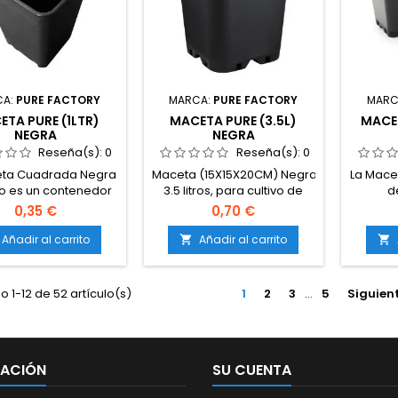
CA:
PURE FACTORY
MARCA:
PURE FACTORY
MARC
ETA PURE (1LTR)
MACETA PURE (3.5L)
MACET
NEGRA
NEGRA
Reseña(s):
0
Reseña(s):
0
eta Cuadrada Negra
Maceta (15X15X20CM) Negra,
La Mace
tro es un contenedor
3.5 litros, para cultivo de
d
ástico resistente,
marihuana, para plantas
dimens
0,35 €
0,70 €
o para optimizar el
madres o para crecimiento
cm es
cio en cultivos de
y posterior trasplante, con
optim
Añadir al carrito
Añadir al carrito


or. Sus dimensiones
drenaje en su base.
cult
madas son 10x10x14
exter
o que la hace ideal
plásti
 1-12 de 52 artículo(s)
1
2
3
…
5
Siguien
as primeras etapas
mace
recimiento de las
ade
antas, como la
desarr
ación de semillas o
m
enraizamiento de
MACIÓN
SU CUENTA
esquejes.