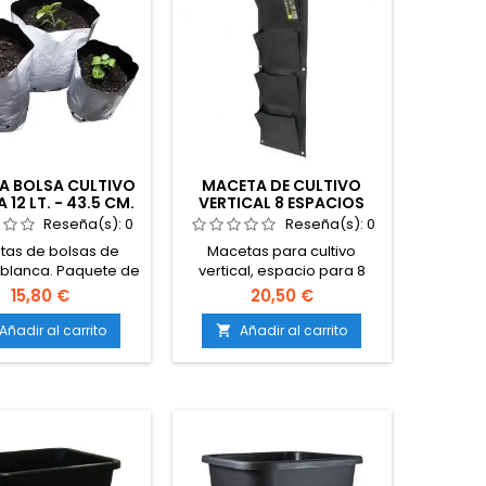
A BOLSA CULTIVO
MACETA DE CULTIVO
 12 LT. - 43.5 CM.
VERTICAL 8 ESPACIOS
3 GAL. 50 U.
Reseña(s):
0
Reseña(s):
0
tas de bolsas de
Macetas para cultivo
 blanca. Paquete de
vertical, espacio para 8
50 unidades.
macetas. Fabricado en tela
15,80 €
20,50 €
especial.
Añadir al carrito
Añadir al carrito
