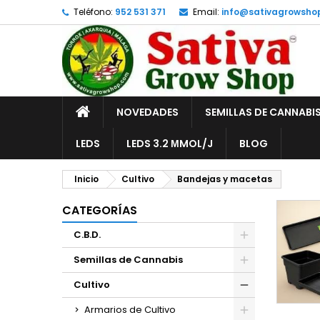
Teléfono:
952 531 371
Email:
info@sativagrowsho
A
(
C
I
add_circle_outline
((
De
No
INICIO
NOVEDADES
SEMILLAS DE CANNABI
LEDS
LEDS 3.2 ΜMOL/J
BLOG
Inicio
Cultivo
Bandejas y macetas
CATEGORÍAS
C.B.D.
Semillas de Cannabis
Cultivo
Armarios de Cultivo