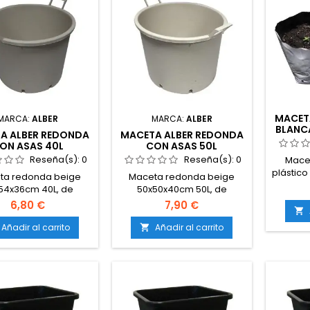
MACET
MARCA:
ALBER
MARCA:
ALBER
BLANCA
A ALBER REDONDA
MACETA ALBER REDONDA
ON ASAS 40L
CON ASAS 50L
Reseña(s):
0
Reseña(s):
0
Mace
plástico
ta redonda beige
Maceta redonda beige
54x36cm 40L, de
50x50x40cm 50L, de
ico, perfectas para
plástico, perfectas para
6,80 €
7,90 €

tivo en exterior e
cultivo en exterior e
ior.El color blanco
interior.El color blanco
Añadir al carrito
Añadir al carrito

a los rayos solares y
reflecta los rayos solares y
tra menos calor en
concentra menos calor en
ces y en la tierra en
las raíces y en la tierra en
general.
general.