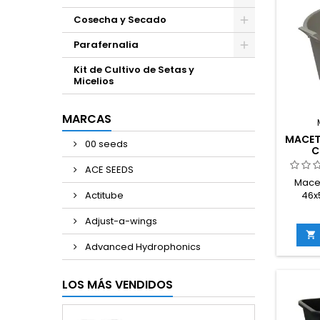
Cosecha y Secado
Parafernalia
Kit de Cultivo de Setas y
Micelios
MARCAS
MACET
00 seeds
C
ACE SEEDS
Mace
46x
Actitube
plást
cul
Adjust-a-wings
inter

reflect
Advanced Hydrophonics
concen
las raí
LOS MÁS VENDIDOS