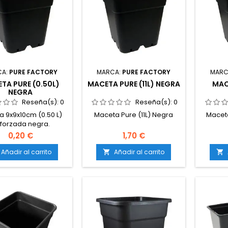
CA:
PURE FACTORY
MARCA:
PURE FACTORY
MARC
TA PURE (0.50L)
MACETA PURE (11L) NEGRA
MAC
NEGRA
Reseña(s):
0
Reseña(s):
0
 9x9x10cm (0.50 L)
Maceta Pure (11L) Negra
Maceta
forzada negra.
0,20 €
1,70 €
Añadir al carrito
Añadir al carrito

