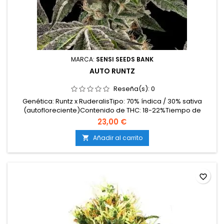
MARCA:
SENSI SEEDS BANK
AUTO RUNTZ
Reseña(s):
0
Genética: Runtz x RuderalisTipo: 70% índica / 30% sativa
(autofloreciente)Contenido de THC: 18-22%Tiempo de
cultivo: 10-11 semanas desde la germinaciónProducción en
23,00 €
interior: 450-500 g/m²Producción en exterior: 120 g/planta o
másAltura: 70-100 cm en interior; hasta 140 cm en
Añadir al carrito

exteriorAromas y sabores: Dulces y cremosos con notas...
favorite_border