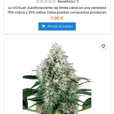
Reseña(s):
0
La OG Kush Autofloreciente de White Label es una variedad
75% indica y 25% sativa. Estas plantas compactas producen
unos buenos rendimientos para ser una variante de
7,00 €
marihuana autofloreciente, especialmente cuando se cultiva
en interiores. Sus cogollos son densos y resinosos, y el
Añadir al carrito

efecto inicialmente es estimulante, seguido de una
sensación de relajación....
favorite_border