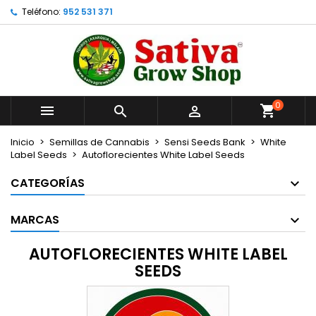
Teléfono:
952 531 371
×
×
×
×
Añadir a la lista de deseos
((modalTitle))
Crear lista de deseos
Iniciar sesión
Crear nueva lista
add_circle_outline
((confirmMessage))
Debe iniciar sesión para guardar productos en su
Nombre de la lista de deseos
lista de deseos.
0
((cancelText))
((modalDeleteText))



Cancelar
Iniciar sesión
Cancelar
Crear lista de deseos
Inicio
Semillas de Cannabis
Sensi Seeds Bank
White
Label Seeds
Autoflorecientes White Label Seeds
CATEGORÍAS
MARCAS
AUTOFLORECIENTES WHITE LABEL
SEEDS