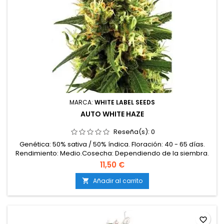
MARCA:
WHITE LABEL SEEDS
AUTO WHITE HAZE
Reseña(s):
0
Genética: 50% sativa / 50% índica. Floración: 40 - 65 días.
Rendimiento: Medio.Cosecha: Dependiendo de la siembra.
11,50 €
Añadir al carrito

favorite_border