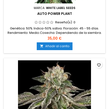
MARCA:
WHITE LABEL SEEDS
AUTO POWER PLANT
Reseña(s):
0
Genética: 50% índica-50% sativa. Floración: 45 - 55 días.
Rendimiento: Medio.Cosecha: Dependiendo de la siembra.
35,00 €
Añadir al carrito

favorite_border