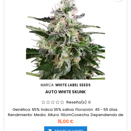
MARCA:
WHITE LABEL SEEDS
AUTO WHITE SKUNK
Reseña(s):
0
Genética: 65% índica 35% sativa. Floración: 45 - 55 días.
Rendimiento: Medio. Altura: 110cmCosecha: Dependiendo de
la siembra.
15,00 €
Añadir al carrito
