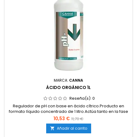
MARCA:
CANNA
ÁCIDO ORGÁNICO 1L
Reseña(s):
0
Regulador de pH con base en ácido cítrico.Producto en
formato líquido concentrado de 1 litro.Actúa tanto en la fase
de crecimiento como en la fase de floración.Compatible con
10,53 €
11,70 €
todos los sistemas de cultivo: tierra, coco e hidro.Permite
estabilizar el pH de forma rápida y segura.Evita bloqueos
Añadir al carrito

nutricionales y mejora la absorción de...