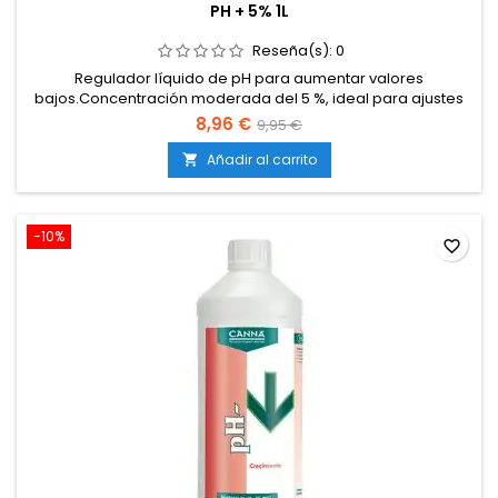
PH + 5% 1L
Reseña(s):
0
Regulador líquido de pH para aumentar valores
bajos.Concentración moderada del 5 %, ideal para ajustes
suaves y controlados.Compatible con cultivos en tierra, coco
8,96 €
9,95 €
e hidroponía.Evita bloqueos y deficiencias causadas por pH
demasiado bajo.Mantiene el rango de absorción óptimo de
Añadir al carrito

nutrientes.Fácil de dosificar y apto tanto para principiantes...
-10%
favorite_border