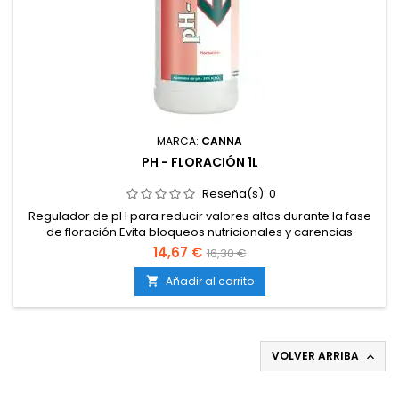
MARCA:
CANNA
PH - FLORACIÓN 1L
Reseña(s):
0
Regulador de pH para reducir valores altos durante la fase
de floración.Evita bloqueos nutricionales y carencias
asociadas al exceso de pH.Asegura un rango de absorción
14,67 €
16,30 €
óptimo de nutrientes en floración.Compatible con cultivos en
tierra, coco e hidroponía.Producto concentrado, de acción
Añadir al carrito

rápida y controlada.Diseñado específicamente para...
VOLVER ARRIBA
