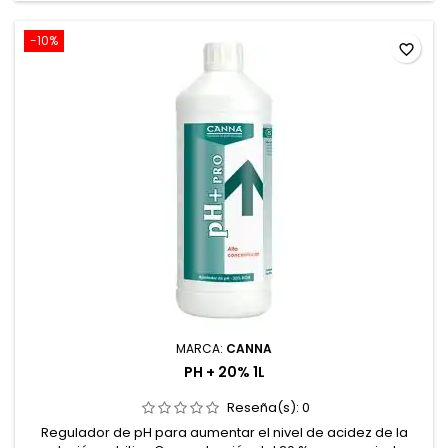
-10%
favorite_border
MARCA:
CANNA
PH + 20% 1L
Reseña(s):
0
Regulador de pH para aumentar el nivel de acidez de la