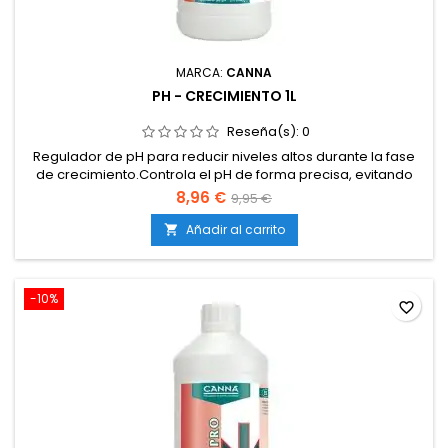
MARCA:
CANNA
PH - CRECIMIENTO 1L
Reseña(s):
0
Regulador de pH para reducir niveles altos durante la fase
de crecimiento.Controla el pH de forma precisa, evitando
bloqueos nutricionales.Compatible con cultivos en tierra,
8,96 €
9,95 €
coco e hidroponía.Asegura una absorción óptima de
nutrientes en la fase vegetativa.Favorece raíces sanas, tallos
Añadir al carrito

fuertes y hojas verdes y vigorosas.Producto...
-10%
favorite_border