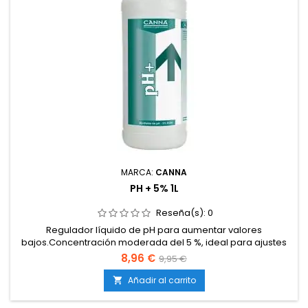
MARCA:
CANNA
PH + 5% 1L
Reseña(s):
0
Regulador líquido de pH para aumentar valores
bajos.Concentración moderada del 5 %, ideal para ajustes
suaves y controlados.Compatible con cultivos en tierra, coco
8,96 €
9,95 €
e hidroponía.Evita bloqueos y deficiencias causadas por pH
demasiado bajo.Mantiene el rango de absorción óptimo de
Añadir al carrito

nutrientes.Fácil de dosificar y apto tanto para principiantes...