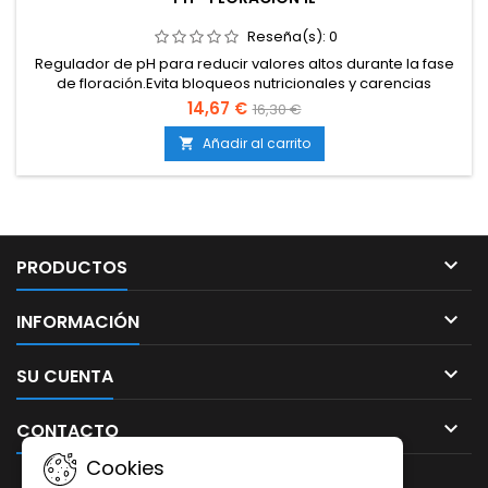
Reseña(s):
0
Regulador de pH para reducir valores altos durante la fase
de floración.Evita bloqueos nutricionales y carencias
asociadas al exceso de pH.Asegura un rango de absorción
14,67 €
16,30 €
óptimo de nutrientes en floración.Compatible con cultivos en
tierra, coco e hidroponía.Producto concentrado, de acción
Añadir al carrito

rápida y controlada.Diseñado específicamente para...

PRODUCTOS

INFORMACIÓN

SU CUENTA

CONTACTO
Cookies
BOLETÍN