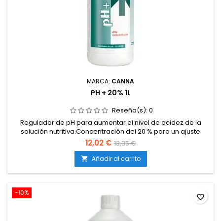
MARCA:
CANNA
PH + 20% 1L
Reseña(s):
0
Regulador de pH para aumentar el nivel de acidez de la
solución nutritiva.Concentración del 20 % para un ajuste
rápido y eficaz.Asegura un pH óptimo para la absorción de
12,02 €
13,35 €
nutrientes.Evita bloqueos y carencias derivados de valores
de pH demasiado bajos.Compatible con cultivos en tierra,
Añadir al carrito

coco e hidroponía.Fácil de usar, apto tanto para...
-10%
favorite_border