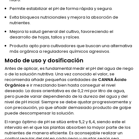
Permite estabilizar el pH de forma rápida y segura.
Evita bloqueos nutricionales y mejora la absorción de
nutrientes.
Mejora la salud general del cultivo, favoreciendo el
desarrollo de hojas, tallos y raíces.
Producto apto para cultivadores que buscan una alternativa
más orgánica a reguladores químicos agresivos.
Modo de uso y dosificación
Antes de aplicar, es fundamental medir el pH del agua de riego
o de la solución nutritiva. Una vez conocido el valor, se
recomienda añadir pequeñas cantidades de
CANNA Ácido
Orgánico
e ir mezclando bien hasta conseguir el nivel
deseado. La dosis orientativa es de 0,2 ml por litro de agua,
pero puede variar dependiendo de la dureza del agua y del
nivel de pH inicial. Siempre se debe ajustar progresivamente y
con precaución, ya que añadir demasiado producto de golpe
puede descompensar la solución.
El rango óptimo de pH se sitúa entre 5,2 y 6,4, siendo este el
intervalo en el que las plantas absorben la mayor parte de los
nutrientes de manera eficiente. Es aconsejable realizar un
control regular del pH en cada riego y ajustar según sea