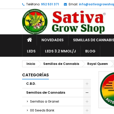
Teléfono:
952 531 371
Email:
info@sativagrowsho
A
(
C
I
add_circle_outline
((
De
No
INICIO
NOVEDADES
SEMILLAS DE CANNABI
LEDS
LEDS 3.2 ΜMOL/J
BLOG
Inicio
Semillas de Cannabis
Royal Queen
CATEGORÍAS
C.B.D.
Semillas de Cannabis
Semillas a Granel
00 Seeds Bank