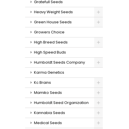
Gratefull Seeds
e
g/plant
Heavy Weight Seeds
interi
ex
Green House Seeds
sabore
pomelo)
Growers Choice
High Breed Seeds
High Speed Buds
Humboldt Seeds Company
Karma Genetics
Kc Brains
Mamiko Seeds
Humboldt Seed Organization
Kannabia Seeds
Medical Seeds