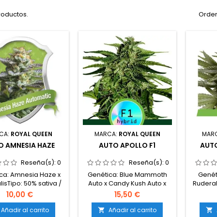
roductos.
Orden
CA:
ROYAL QUEEN
MARCA:
ROYAL QUEEN
MAR
O AMNESIA HAZE
AUTO APOLLO F1
AUTO
Reseña(s):
0
Reseña(s):
0
ca: Amnesia Haze x
Genética: Blue Mammoth
Genéti
isTipo: 50% sativa /
Auto x Candy Kush Auto x
Ruderal
% índica / 30%
Pure Afghan AutoTipo: 55%
50% s
10,00 €
15,50 €
ralisContenido de
índica / 25% sativa / 20%
THC: H
 18-20%Tiempo de
ruderalisContenido de
culti
Añadir al carrito
Añadir al carrito

