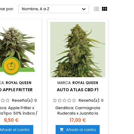



ar por:
Nombre, A a Z
CA:
ROYAL QUEEN
MARCA:
ROYAL QUEEN
 APPLE FRITTER
AUTO ATLAS CBD F1
Reseña(s):
0
Reseña(s):
0
ca: Apple Fritter x
Genética: Carmagnola
isTipo: 50% índica /
Ruderalis x Juanita la
ativaContenido de
Lagrimosa x Pure CBD
9,50 €
17,00 €
asta 23%Tiempo de
AutoTipo: 40% índica / 30%
vo: 10-11 semanas
sativa / 30%
Añadir al carrito
Añadir al carrito
