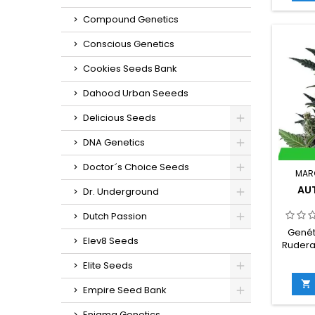
cult
Compound Genetics
germin
in
Conscious Genetics
g/m
e
Cookies Seeds Bank
g/plan
en inte
Dahood Urban Seeeds
ex
sabore
Delicious Seeds
DNA Genetics
Doctor´s Choice Seeds
MAR
AUT
Dr. Underground
Dutch Passion
Genét
Elev8 Seeds
Ruderal
20
Elite Seeds
rude
THC:

Empire Seed Bank
cultiv
germin
Enigma Genetics