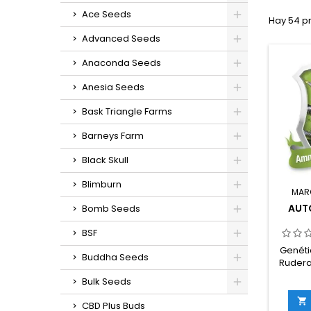
Ace Seeds
Hay 54 p
Advanced Seeds
Anaconda Seeds
Anesia Seeds
Bask Triangle Farms
Barneys Farm
Black Skull
Blimburn
MAR
AUT
Bomb Seeds
BSF
Genéti
Buddha Seeds
Ruderal
20
Bulk Seeds
rude
THC:

CBD Plus Buds