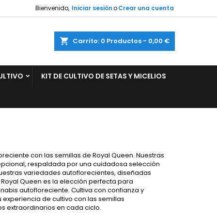
Bienvenido,
Iniciar sesión
o
Crear una cuenta
×
×
×
×
ar
Carrito
0
Productos -
0,00 €
ULTIVO
KIT DE CULTIVO DE SETAS Y MICELIOS
)
n
s
oreciente con las semillas de Royal Queen. Nuestras
epcional, respaldada por una cuidadosa selección
uestras variedades autoflorecientes, diseñadas
 Royal Queen es la elección perfecta para
abis autofloreciente. Cultiva con confianza y
experiencia de cultivo con las semillas
s extraordinarios en cada ciclo.