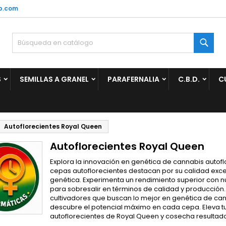
p.com
ñadir a la lista de deseos
(modalTitle))
rear lista de deseos
niciar sesión
Busc
Crear nueva lista
confirmMessage))
be iniciar sesión para guardar productos en su lista de deseos.
mbre de la lista de deseos
S
SEMILLAS A GRANEL
PARAFERNALIA
C.B.D.
C
((cancelText))
Cancelar
((modalDeleteText)
Iniciar sesió
Cancelar
Crear lista de deseo
Autoflorecientes Royal Queen
Autoflorecientes Royal Queen
Explora la innovación en genética de cannabis autofl
cepas autoflorecientes destacan por su calidad exc
genética. Experimenta un rendimiento superior con n
para sobresalir en términos de calidad y producción.
cultivadores que buscan lo mejor en genética de cann
descubre el potencial máximo en cada cepa. Eleva tu 
autoflorecientes de Royal Queen y cosecha resultado