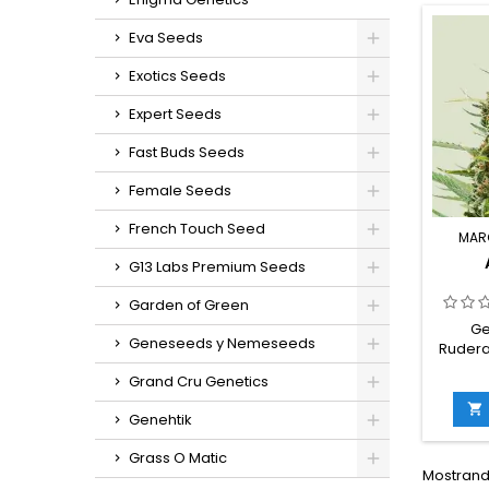
in
g/m
Eva Seeds
e
g/plant
Exotics Seeds
interi
ex
Expert Seeds
sabores
Fast Buds Seeds
Female Seeds
French Touch Seed
MAR
G13 Labs Premium Seeds
Garden of Green
Ge
Geneseeds y Nemeseeds
Ruderal
4
Grand Cru Genetics
rude
THC:

Genehtik
cultiv
germin
Grass O Matic
in
Mostrando
g/m