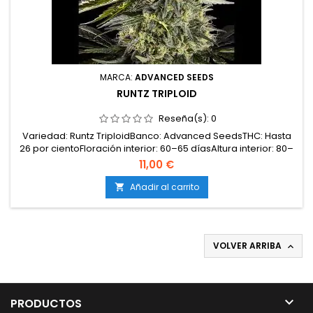
MARCA:
ADVANCED SEEDS
RUNTZ TRIPLOID
Reseña(s):
0
Variedad: Runtz TriploidBanco: Advanced SeedsTHC: Hasta
26 por cientoFloración interior: 60–65 díasAltura interior: 80–
100 cmProducción interior: 550–600 g por m²Altura
11,00 €
exterior: 2–2,3 mTemporada exterior: Abril –
noviembreAdecuada para: interior y exteriorNivel de
Añadir al carrito

dificultad: Fácil – moderado
VOLVER ARRIBA


PRODUCTOS