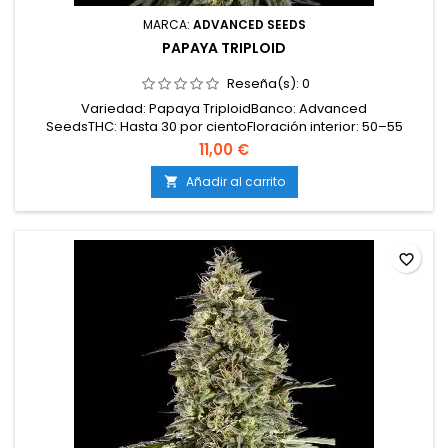
MARCA:
ADVANCED SEEDS
PAPAYA TRIPLOID
Reseña(s):
0
Variedad: Papaya TriploidBanco: Advanced
SeedsTHC: Hasta 30 por cientoFloración interior: 50–55
díasAltura interior: 70–90 cmProducción interior: 500–550 g
11,00 €
por m²Altura exterior: 1,6–2,0 mCosecha exterior: 1–10 de
octubreAdecuada para: interior y exteriorNivel de
Añadir al carrito

dificultad: Fácil – moderado
favorite_border