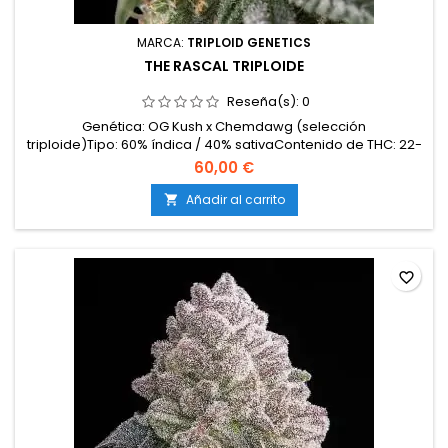
MARCA:
TRIPLOID GENETICS
THE RASCAL TRIPLOIDE
Reseña(s):
0
Genética: OG Kush x Chemdawg (selección
triploide)Tipo: 60% índica / 40% sativaContenido de THC: 22-
25%Tiempo de floración: 8-9 semanas en interiorCosecha
60,00 €
en exterior: Finales de septiembre – principios de
octubreProducción en interior: hasta 550 g/m²Producción en
Añadir al carrito

exterior: más de 700 g/plantaAltura: 100-150 cm en interior;
hasta...
favorite_border