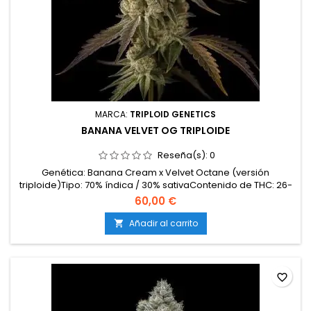
MARCA:
TRIPLOID GENETICS
BANANA VELVET OG TRIPLOIDE
Reseña(s):
0
Genética: Banana Cream x Velvet Octane (versión
triploide)Tipo: 70% índica / 30% sativaContenido de THC: 26-
30%Tiempo de floración: 8-9 semanas en interiorCosecha
60,00 €
en exterior: Principios de octubreProducción en
interior: hasta 600 g/m²Producción en exterior: más de 850
Añadir al carrito

g/plantaAltura: 120-160 cm en interior; hasta 250 cm en...
favorite_border