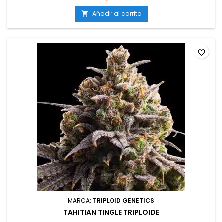
en exterior: Principios de octubreProducción en
interior: hasta 600 g/m²Producción en exterior: más de 850
Añadir al carrito

g/plantaAltura: 120-160 cm en interior; hasta 250 cm en...
favorite_border
MARCA:
TRIPLOID GENETICS
TAHITIAN TINGLE TRIPLOIDE