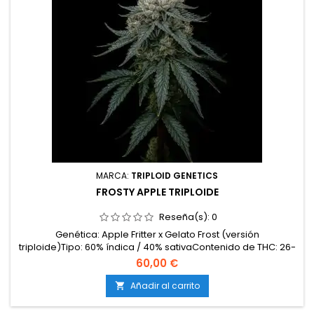
MARCA:
TRIPLOID GENETICS
FROSTY APPLE TRIPLOIDE
Reseña(s):
0
Genética: Apple Fritter x Gelato Frost (versión
triploide)Tipo: 60% índica / 40% sativaContenido de THC: 26-
29%Tiempo de floración: 8-9 semanas en interiorCosecha
60,00 €
en exterior: Principios de octubreProducción en
interior: hasta 600 g/m²Producción en exterior: más de 850
Añadir al carrito

g/plantaAltura: 120-160 cm en interior; hasta 250 cm en...