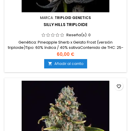
MARCA:
TRIPLOID GENETICS
SILLY HILLS TRIPLOIDE
Reseña(s):
0
Genética: Pineapple Sherb x Gelato Frost (versión
triploide)Tipo: 60% índica / 40% sativaContenido de THC: 25-
28%Tiempo de floración: 8-9 semanas en interiorCosecha
60,00 €
en exterior: Principios de octubreProducción en
interior: hasta 600 g/m²Producción en exterior: más de 850
Añadir al carrito

g/plantaAltura: 120-160 cm en interior; hasta 250 cm en...
favorite_border