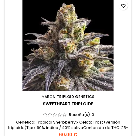
favorite_border
MARCA:
TRIPLOID GENETICS
SWEETHEART TRIPLOIDE
Reseña(s):
0
Genética: Tropical Sherbberry x Gelato Frost (versión
triploide)Tipo: 60% índica / 40% sativaContenido de THC: 25-
28%Tiempo de floración: 8-9 semanas en interiorCosecha
60,00 €