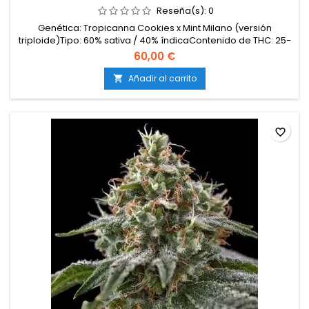
Reseña(s):
0
Genética: Tropicanna Cookies x Mint Milano (versión
triploide)Tipo: 60% sativa / 40% índicaContenido de THC: 25-
29%Tiempo de floración: 8-9 semanas en interiorCosecha
60,00 €
en exterior: Principios de octubreProducción en
interior: hasta 600 g/m²Producción en exterior: más de 850
Añadir al carrito

g/plantaAltura: 120-160 cm en interior; hasta 250 cm en...
favorite_border