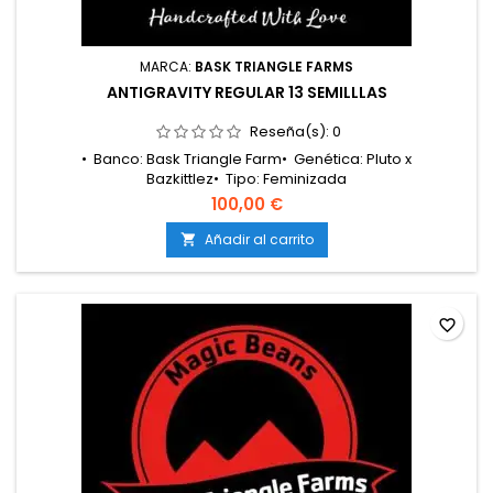
MARCA:
BASK TRIANGLE FARMS
ANTIGRAVITY REGULAR 13 SEMILLLAS
Reseña(s):
0
• Banco: Bask Triangle Farm• Genética: Pluto x
Bazkittlez• Tipo: Feminizada
fotoperiódica• Clasificación: Híbrido 50/50• Floración: 8 – 9
100,00 €
semanas• Cosecha exterior: Principios de
octubre• Producción: Media – alta• Cultivo: Interior /
Añadir al carrito

Exterior• Altura: Media• Aromas y sabores: Frutas dulces,
candy Z, crema dessert y gas intenso• Efectos:...
favorite_border