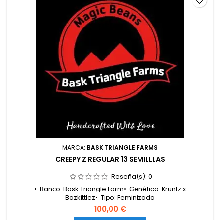
favorite_border
MARCA:
BASK TRIANGLE FARMS
CREEPY Z REGULAR 13 SEMILLLAS
Reseña(s):
0
• Banco: Bask Triangle Farm• Genética: Kruntz x
Bazkittlez• Tipo: Feminizada
fotoperiódica• Clasificación: Híbrido 50/50• Floración: 8 – 9
100,00 €
semanas• Cosecha exterior: Principios de