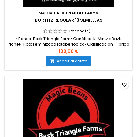
MARCA:
BASK TRIANGLE FARMS
BORTITZ REGULAR 13 SEMILLLAS
Reseña(s):
0
• Banco: Bask Triangle Farm• Genética: K-Mintz x Bazk
Planet• Tipo: Feminizada fotoperiódica• Clasificación: Híbrido
60/40 índica• Floración: 8 – 9 semanas• Cosecha
100,00 €
exterior: Principios de octubre• Producción: Media –
alta• Cultivo: Interior / Exterior• Altura: Media• Aromas y
Añadir al carrito

sabores: Menta dulce, crema, candy afrutado, gas ligero y
tropical• Efectos:...
favorite_border