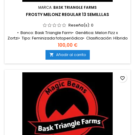
MARCA:
BASK TRIANGLE FARMS
FROSTY MELONZ REGULAR 13 SEMILLLAS
Reseña(s):
0
• Banco: Bask Triangle Farm• Genética: Melon Fizz x
Zortzi• Tipo: Feminizada fotoperiódica• Clasificación: Híbrido
55/45 índica• Floración: 8 – 9 semanas• Cosecha
100,00 €
exterior: Principios de octubre• Producción: Media –
alta• Cultivo: Interior / Exterior• Altura: Media• Aromas y
Añadir al carrito

sabores: Melón dulce, soda afrutada, crema helada y gas
suave•...
favorite_border