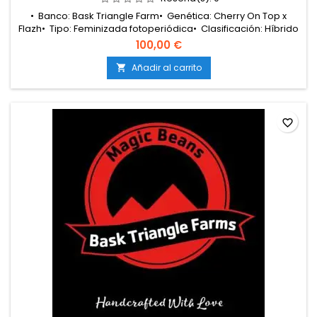
• Banco: Bask Triangle Farm• Genética: Cherry On Top x
Flazh• Tipo: Feminizada fotoperiódica• Clasificación: Híbrido
60/40 índica• Floración: 8 – 9 semanas• Cosecha
100,00 €
exterior: Principios de octubre• Producción: Media –
alta• Cultivo: Interior / Exterior• Altura: Media• Aromas y
Añadir al carrito

sabores: Cereza dulce, frutas rojas, candy cremoso, tropical
y gas...
favorite_border