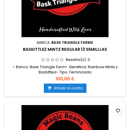
MARCA:
BASK TRIANGLE FARMS
BASKITTLEZ MINTZ REGULAR 13 SEMILLLAS
Reseña(s):
0
• Banco: Bask Triangle Farm• Genética: Rainbow Mints x
Bazkittlez• Tipo: Feminizada
fotoperiódica• Clasificación: Híbrido 50/50• Floración: 8 – 9
100,00 €
semanas• Cosecha exterior: Principios de
octubre• Producción: Media – alta• Cultivo: Interior /
Añadir al carrito

Exterior• Altura: Media• Aromas y sabores: Menta dulce,
candy afrutado, frutas Z y gas ligero• Efectos:...
favorite_border