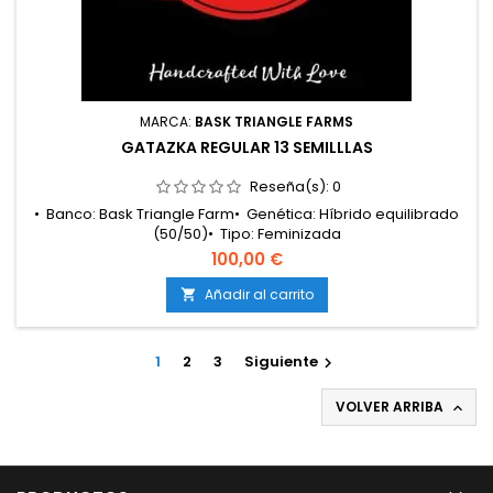
MARCA:
BASK TRIANGLE FARMS
GATAZKA REGULAR 13 SEMILLLAS
Reseña(s):
0
• Banco: Bask Triangle Farm• Genética: Híbrido equilibrado
(50/50)• Tipo: Feminizada
fotoperiódica• Clasificación: Híbrido 50/50• Floración: 8 – 9
100,00 €
semanas• Cosecha exterior: Principios de
octubre• Producción: Media – alta• Cultivo: Interior /
Añadir al carrito

Exterior• Altura: Media• Aromas y sabores: Dulce afrutado,
candy, gas suave, crema ligera y fondo...
1
2
3
Siguiente

VOLVER ARRIBA
