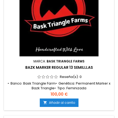
MARCA:
BASK TRIANGLE FARMS
BAZK MARKER REGULAR 13 SEMILLLAS
Reseña(s):
0
• Banco: Bask Triangle Farm• Genética: Permanent Marker x
Bazk Triangle• Tipo: Feminizada
fotoperiódica• Clasificación: Híbrido 60/40
100,00 €
índica• Floración: 8 – 9 semanas• Cosecha
exterior: Principios de octubre• Producción: Media –
Añadir al carrito

alta• Cultivo: Interior / Exterior• Altura: Media• Aromas y
sabores: Gas químico, crema dulce, floral, especias y hash...