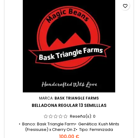
favorite_border
MARCA:
BASK TRIANGLE FARMS
BELLADONA REGULAR 13 SEMILLLAS
Reseña(s):
0
• Banco: Bask Triangle Farm• Genética: Kush Mints
(Fresisuise) x Cherry On Z• Tipo: Feminizada
fotoperiódica• Clasificación: Híbrido 55/45
100,00 €