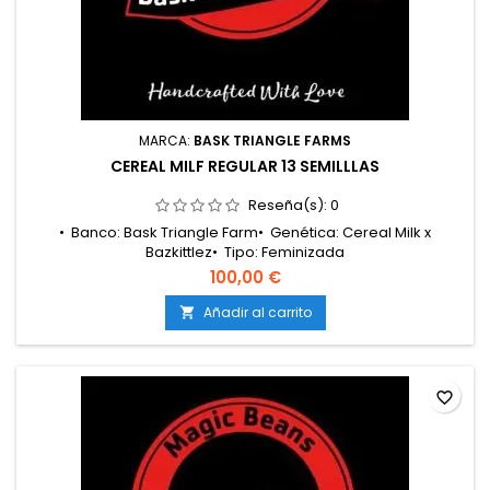
MARCA:
BASK TRIANGLE FARMS
CEREAL MILF REGULAR 13 SEMILLLAS
Reseña(s):
0
• Banco: Bask Triangle Farm• Genética: Cereal Milk x
Bazkittlez• Tipo: Feminizada
fotoperiódica• Clasificación: Híbrido 50/50• Floración: 8 – 9
100,00 €
semanas• Cosecha exterior: Principios de
octubre• Producción: Media – alta• Cultivo: Interior /
Añadir al carrito

Exterior• Altura: Media• Aromas y sabores: Crema láctea,
cereal dulce, candy afrutado, gas suave• Efectos:...
favorite_border