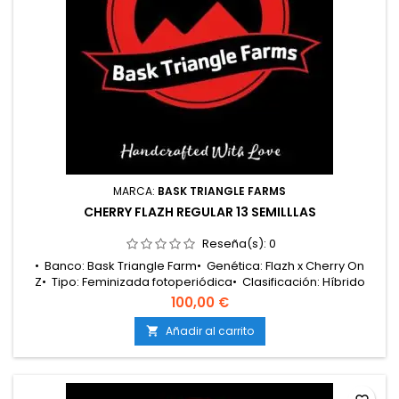
MARCA:
BASK TRIANGLE FARMS
CHERRY FLAZH REGULAR 13 SEMILLLAS
Reseña(s):
0
• Banco: Bask Triangle Farm• Genética: Flazh x Cherry On
Z• Tipo: Feminizada fotoperiódica• Clasificación: Híbrido
55/45 índica• Floración: 8 – 9 semanas• Cosecha
100,00 €
exterior: Principios de octubre• Producción: Media –
alta• Cultivo: Interior / Exterior• Altura: Media• Aromas y
Añadir al carrito

sabores: Cereza dulce, frutas rojas, candy tropical, crema y
gas suave•...