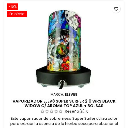
-15%
favorite_border
¡En oferta!
MARCA:
ELEVE8
VAPORIZADOR ELEV8 SUPER SURFER 2.0 WRS BLACK
WIDOW C/ AROMA TOP AZUL + BOLSAS
Reseña(s):
0
Este vaporizador de sobremesa Super Surfer utiliza calor
para extraer la esencia de la hierba seca para obtener el