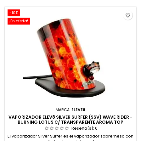
-10%
favorite_border
¡En oferta!
MARCA:
ELEVE8
VAPORIZADOR ELEV8 SILVER SURFER (SSV) WAVE RIDER -
BURNING LOTUS C/ TRANSPARENTE AROMA TOP
Reseña(s):
0
El vaporizador Silver Surfer es el vaporizador sobremesa con