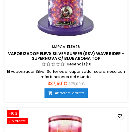
MARCA:
ELEVE8
VAPORIZADOR ELEV8 SILVER SURFER (SSV) WAVE RIDER -
SUPERNOVA C/ BLUE AROMA TOP
Reseña(s):
0
El vaporizador Silver Surfer es el vaporizador sobremesa con
más funciones del mundo.
337,50 €
375,00 €
Añadir al carrito

-10%
favorite_border
¡En oferta!