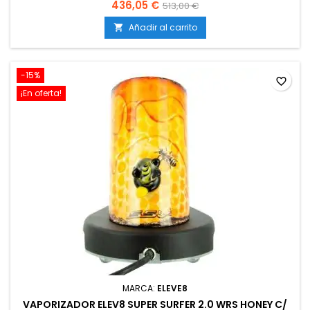
mejor sabor.
436,05 €
513,00 €
Añadir al carrito

-15%
favorite_border
¡En oferta!
MARCA:
ELEVE8
VAPORIZADOR ELEV8 SUPER SURFER 2.0 WRS HONEY C/