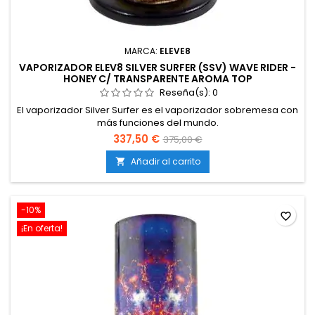
MARCA:
ELEVE8
VAPORIZADOR ELEV8 SILVER SURFER (SSV) WAVE RIDER -
HONEY C/ TRANSPARENTE AROMA TOP
Reseña(s):
0
El vaporizador Silver Surfer es el vaporizador sobremesa con
más funciones del mundo.
337,50 €
375,00 €
Añadir al carrito

-10%
favorite_border
¡En oferta!