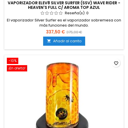
VAPORIZADOR ELEV8 SILVER SURFER (SSV) WAVE RIDER -
HEAVEN'S FULL C/ AROMA TOP AZUL
Reseña(s):
0
El vaporizador Silver Surfer es el vaporizador sobremesa con
más funciones del mundo.
337,50 €
375,00 €
Añadir al carrito

-10%
favorite_border
¡En oferta!