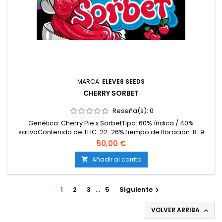
MARCA:
ELEVE8 SEEDS
CHERRY SORBET
Reseña(s):
0
Genética: Cherry Pie x SorbetTipo: 60% índica / 40%
sativaContenido de THC: 22-26%Tiempo de floración: 8-9
semanas en interiorProducción en interior: 500-600
50,00 €
g/m²Producción en exterior: 700-900 g/planta (lista a
mediados de octubre)Altura: 100-140 cm en interior; hasta
Añadir al carrito

200 cm en exteriorAromas y sabores: Dulces y afrutados,
con...
1
2
3
…
5
Siguiente

VOLVER ARRIBA
