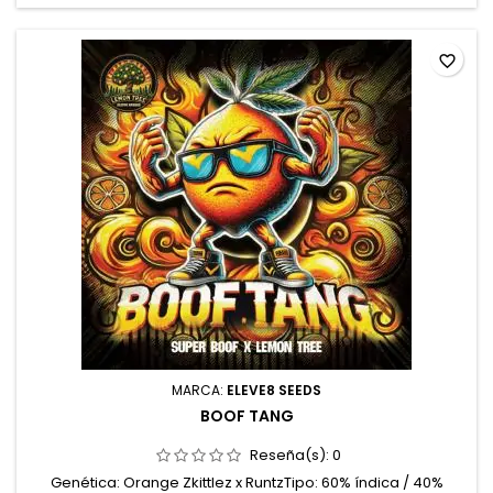
favorite_border
MARCA:
ELEVE8 SEEDS
BOOF TANG
Reseña(s):
0
Genética: Orange Zkittlez x RuntzTipo: 60% índica / 40%