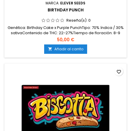
MARCA:
ELEVE8 SEEDS
BIRTHDAY PUNCH
Reseña(s):
0
Genética: Birthday Cake x Purple PunchTipo: 70% índica / 30%
sativaContenido de THC: 22-27%Tiempo de floración: 8-9
semanas en interiorProducción en interior: 500-600
50,00 €
g/m²Producción en exterior: 700-900 g/planta (lista a
principios-mediados de octubre)Altura: 100-130 cm en
Añadir al carrito

interior; hasta 200 cm en exteriorAromas y sabores: Dulce y...
favorite_border