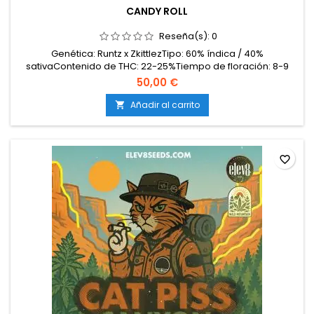
CANDY ROLL
Reseña(s):
0
Genética: Runtz x ZkittlezTipo: 60% índica / 40%
sativaContenido de THC: 22-25%Tiempo de floración: 8-9
semanas en interiorCosecha en exterior: Principios de
50,00 €
octubreProducción en interior: hasta 550 g/m²Producción en
exterior: más de 700 g/plantaAltura: 100-140 cm en interior;
Añadir al carrito

hasta 200 cm en exteriorAromas y sabores: Dulces,...
favorite_border