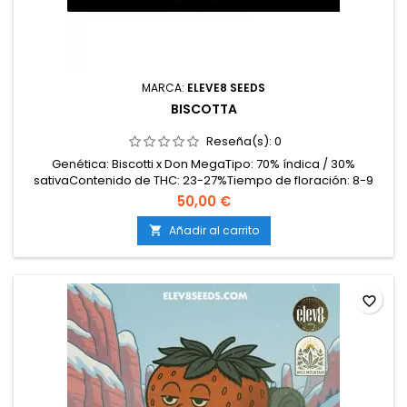
MARCA:
ELEVE8 SEEDS
BISCOTTA
Reseña(s):
0
Genética: Biscotti x Don MegaTipo: 70% índica / 30%
sativaContenido de THC: 23-27%Tiempo de floración: 8-9
semanas en interiorProducción en interior: 500-600
50,00 €
g/m²Producción en exterior: 700-900 g/planta (lista a
mediados de octubre)Altura: 100-130 cm en interior; hasta
Añadir al carrito

200 cm en exteriorAromas y sabores: Dulces y cremosos,
con notas...
favorite_border