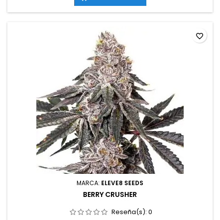
interior; hasta 200 cm en exteriorAromas y sabores: Dulce y...
favorite_border
MARCA:
ELEVE8 SEEDS
BERRY CRUSHER
Reseña(s):
0