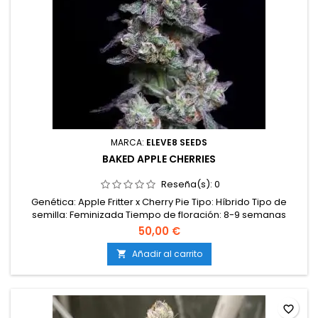
MARCA:
ELEVE8 SEEDS
BAKED APPLE CHERRIES
Reseña(s):
0
Genética: Apple Fritter x Cherry Pie Tipo: Híbrido Tipo de
semilla: Feminizada Tiempo de floración: 8-9 semanas
Rendimiento: Muy alto Aroma: Afrutado/Dulce
50,00 €
Añadir al carrito

favorite_border