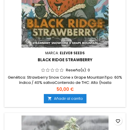
MARCA:
ELEVE8 SEEDS
BLACK RIDGE STRAWBERRY
Reseña(s):
0
Genética: Strawberry Snow Cone x Grape MountainTipo: 60%
índica / 40% sativaContenido de THC: Alto (hasta
25%)Tiempo de floración: 8 semanas en interiorCosecha en
50,00 €
exterior: Finales de septiembreProducción en interior: 500-
550 g/m²Producción en exterior: más de 650
Añadir al carrito

g/plantaAltura: 90-130 cm en interior; hasta 200 cm en
exterior...
favorite_border