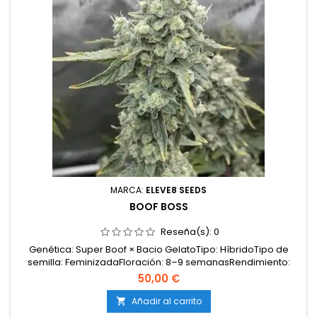
MARCA:
ELEVE8 SEEDS
BOOF BOSS
Reseña(s):
0
Genética: Super Boof × Bacio GelatoTipo: HíbridoTipo de
semilla: FeminizadaFloración: 8–9 semanasRendimiento:
MedioCaracterísticas: Afrutado, dulce, agrioEstiramiento:
50,00 €
Medio-altoMorfología: estructura vigorosa, flores densas y
muy resinosasAdecuada para: interior, exterior e
Añadir al carrito

invernaderoPerfil: moderno, intenso, delicioso y...