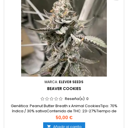
MARCA:
ELEVE8 SEEDS
BEAVER COOKIES
Reseña(s):
0
Genética: Peanut Butter Breath x Animal CookiesTipo: 70%
índica / 30% sativaContenido de THC: 23-27%Tiempo de
floración: 8-9 semanas en interiorProducción en
50,00 €
interior: 500-600 g/m²Producción en exterior: 700-900
g/planta (lista a mediados de octubre)Altura: 90-120 cm en
Añadir al carrito
