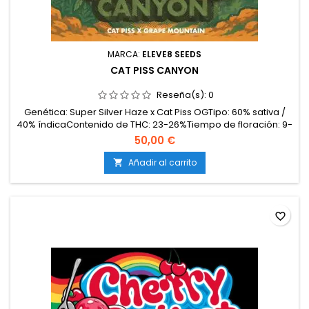
MARCA:
ELEVE8 SEEDS
CAT PISS CANYON
Reseña(s):
0
Genética: Super Silver Haze x Cat Piss OGTipo: 60% sativa /
40% índicaContenido de THC: 23-26%Tiempo de floración: 9-
10 semanas en interiorCosecha en exterior: Mediados de
50,00 €
octubreProducción en interior: 500-550 g/m²Producción en
exterior: más de 700 g/plantaAltura: 120-160 cm en interior;
Añadir al carrito

hasta 250 cm en exteriorAromas y sabores:...
favorite_border