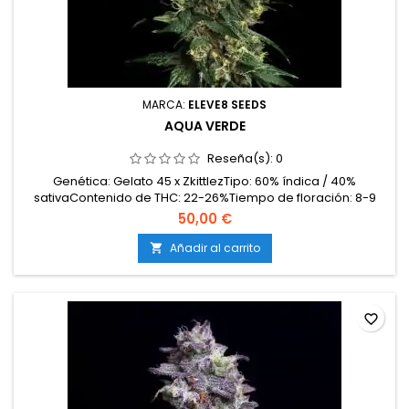
MARCA:
ELEVE8 SEEDS
AQUA VERDE
Reseña(s):
0
Genética: Gelato 45 x ZkittlezTipo: 60% índica / 40%
sativaContenido de THC: 22-26%Tiempo de floración: 8-9
semanas en interiorProducción en interior: 500-600
50,00 €
g/m²Producción en exterior: 700-900 g/planta (lista a
mediados de octubre)Altura: 100-140 cm en interior; hasta
Añadir al carrito

200 cm en exteriorAromas y sabores: Dulces y afrutados,
con...
favorite_border