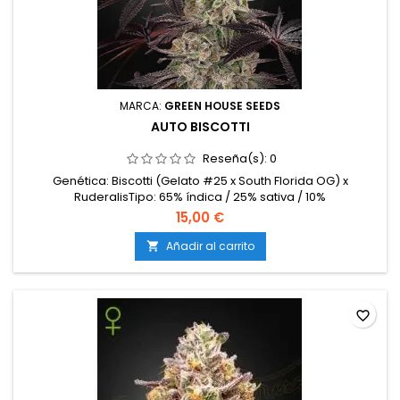
MARCA:
GREEN HOUSE SEEDS
AUTO BISCOTTI
Reseña(s):
0
Genética: Biscotti (Gelato #25 x South Florida OG) x
RuderalisTipo: 65% índica / 25% sativa / 10%
ruderalisContenido de THC: 20-22%Ciclo completo: 9-10
15,00 €
semanas desde la germinaciónProducción en interior: 450-
550 g/m²Producción en exterior: 60-120 g/plantaAltura: 80-
Añadir al carrito

100 cm en interior; hasta 120 cm en exteriorAromas y
sabores: Dulces...
favorite_border