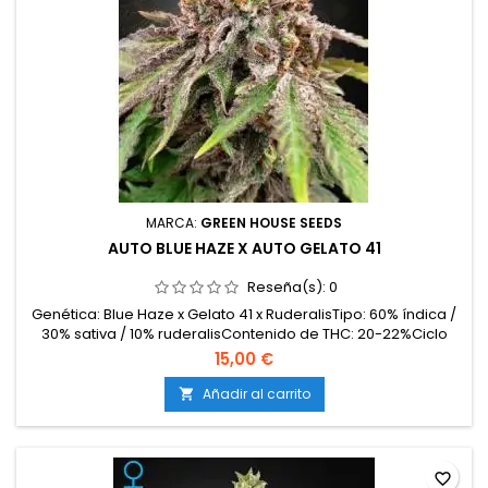
MARCA:
GREEN HOUSE SEEDS
AUTO BLUE HAZE X AUTO GELATO 41
Reseña(s):
0
Genética: Blue Haze x Gelato 41 x RuderalisTipo: 60% índica /
30% sativa / 10% ruderalisContenido de THC: 20-22%Ciclo
completo: 9-10 semanas desde la germinaciónProducción
15,00 €
en interior: 450-550 g/m²Producción en exterior: 60-130
g/plantaAltura: 80-100 cm en interior; hasta 130 cm en
Añadir al carrito

exteriorAromas y sabores: Dulces y cremosos, con...
favorite_border