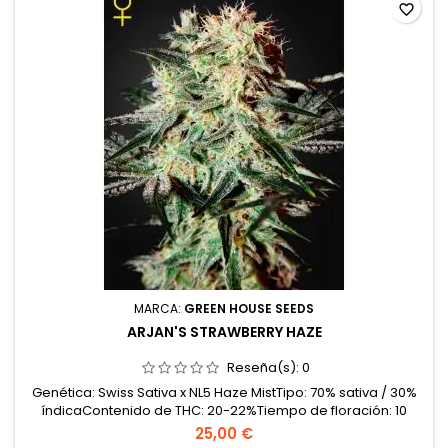
favorite_border
MARCA:
GREEN HOUSE SEEDS
ARJAN'S STRAWBERRY HAZE
Reseña(s):
0
Genética: Swiss Sativa x NL5 Haze MistTipo: 70% sativa / 30%
índicaContenido de THC: 20-22%Tiempo de floración: 10
semanas en interiorProducción en interior: 500-600
25,00 €
g/m²Producción en exterior: 600-800 g/plantaAltura: 100-140