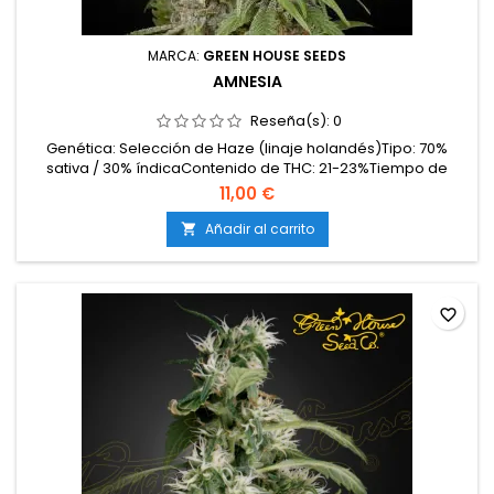
MARCA:
GREEN HOUSE SEEDS
AMNESIA
Reseña(s):
0
Genética: Selección de Haze (linaje holandés)Tipo: 70%
sativa / 30% índicaContenido de THC: 21-23%Tiempo de
floración: 10-11 semanas en interiorProducción en
11,00 €
interior: 600-700 g/m²Producción en exterior: 700-1000
g/plantaAltura: 100-140 cm en interior; hasta 250 cm en
Añadir al carrito

exteriorAromas y sabores: Especiados, inciensados y
terrosos, con...
favorite_border