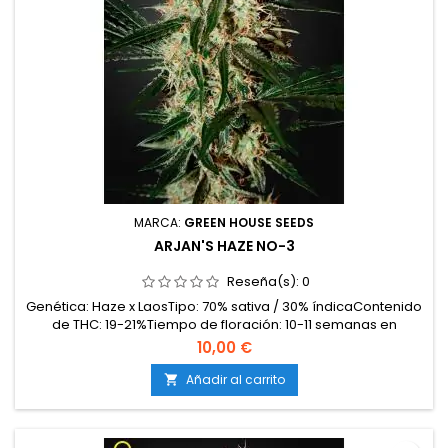
MARCA:
GREEN HOUSE SEEDS
ARJAN'S HAZE NO-3
Reseña(s):
0
Genética: Haze x LaosTipo: 70% sativa / 30% índicaContenido
de THC: 19-21%Tiempo de floración: 10-11 semanas en
interiorProducción en interior: 600-700 g/m²Producción en
10,00 €
exterior: 700-1000 g/plantaAltura: 80-100 cm en interior; hasta
180 cm en exteriorAromas y sabores: Frescos, dulces y
Añadir al carrito

especiados, con notas cítricas, afrutadas e...