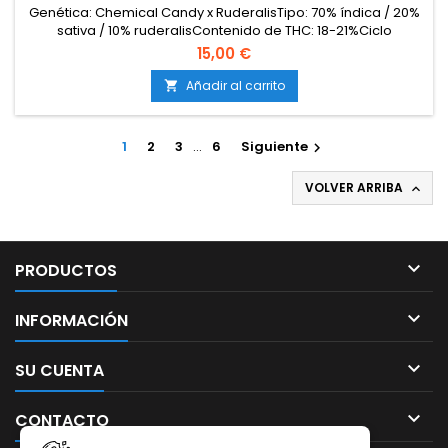
Genética: Chemical Candy x RuderalisTipo: 70% índica / 20%
sativa / 10% ruderalisContenido de THC: 18-21%Ciclo
completo: 8-9 semanas desde la germinaciónProducción
15,00 €
en interior: 400-500 g/m²Producción en exterior: 60-120
g/plantaAltura: 70-100 cm en interior; hasta 120 cm en
Añadir al carrito

exteriorAromas y sabores: Dulces y afrutados, con notas de...
1
2
3
…
6
Siguiente

VOLVER ARRIBA


PRODUCTOS

INFORMACIÓN

SU CUENTA

CONTACTO