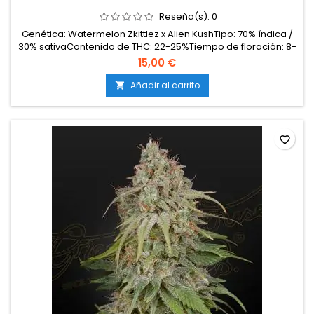
Reseña(s):
0
Genética: Watermelon Zkittlez x Alien KushTipo: 70% índica /
30% sativaContenido de THC: 22-25%Tiempo de floración: 8-
9 semanas en interiorProducción en interior: 500-600
15,00 €
g/m²Producción en exterior: 700-900 g/plantaAltura: 90-120
cm en interior; hasta 200 cm en exteriorAromas y
Añadir al carrito

sabores: Dulces y afrutados, con notas de sandía,...
favorite_border