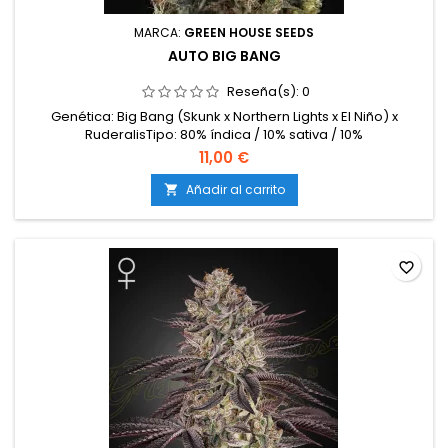
MARCA:
GREEN HOUSE SEEDS
AUTO BIG BANG
Reseña(s):
0
Genética: Big Bang (Skunk x Northern Lights x El Niño) x
RuderalisTipo: 80% índica / 10% sativa / 10%
ruderalisContenido de THC: 15-18%Contenido de CBD: Medio
11,00 €
(1-3%)Ciclo completo: 9 semanas desde la
germinaciónProducción en interior: 400-450
Añadir al carrito

g/m²Producción en exterior: 50-100 g/plantaAltura: 60-100
cm en interior; hasta 120 cm en...
favorite_border