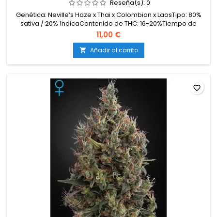
Reseña(s):
0
Genética: Neville’s Haze x Thai x Colombian x LaosTipo: 80%
sativa / 20% índicaContenido de THC: 16-20%Tiempo de
floración: 12-13 semanas en interiorProducción en
11,00 €
interior: 600-700 g/m²Producción en exterior: 1000-1200
g/plantaAltura: 120-150 cm en interior; hasta 250 cm en
Añadir al carrito

exteriorAromas y sabores: Especiados, inciensados y...
favorite_border