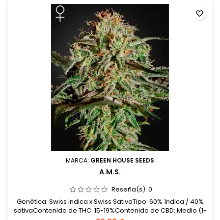
favorite_border
MARCA:
GREEN HOUSE SEEDS
A.M.S.
Reseña(s):
0
Genética: Swiss Indica x Swiss SativaTipo: 60% índica / 40%
sativaContenido de THC: 15-19%Contenido de CBD: Medio (1-
3%)Tiempo de floración: 9 semanas en interiorProducción en