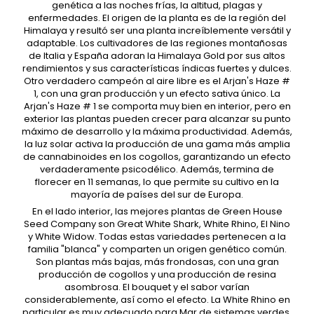
genética a las noches frías, la altitud, plagas y
enfermedades. El origen de la planta es de la región del
Himalaya y resultó ser una planta increíblemente versátil y
adaptable. Los cultivadores de las regiones montañosas
de Italia y España adoran la Himalaya Gold por sus altos
rendimientos y sus características índicas fuertes y dulces.
Otro verdadero campeón al aire libre es el Arjan's Haze #
1, con una gran producción y un efecto sativa único. La
Arjan's Haze # 1 se comporta muy bien en interior, pero en
exterior las plantas pueden crecer para alcanzar su punto
máximo de desarrollo y la máxima productividad. Además,
la luz solar activa la producción de una gama más amplia
de cannabinoides en los cogollos, garantizando un efecto
verdaderamente psicodélico. Además, termina de
florecer en 11 semanas, lo que permite su cultivo en la
mayoría de países del sur de Europa.
En el lado interior, las mejores plantas de Green House
Seed Company son Great White Shark, White Rhino, El Nino
y White Widow. Todas estas variedades pertenecen a la
familia "blanca" y comparten un origen genético común.
Son plantas más bajas, más frondosas, con una gran
producción de cogollos y una producción de resina
asombrosa. El bouquet y el sabor varían
considerablemente, así como el efecto. La White Rhino en
particular es muy adecuado para Mar de sistemas verdes,