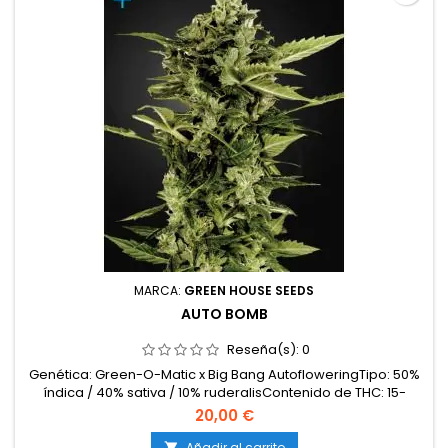
MARCA:
GREEN HOUSE SEEDS
AUTO BOMB
Reseña(s):
0
Genética: Green-O-Matic x Big Bang AutofloweringTipo: 50%
índica / 40% sativa / 10% ruderalisContenido de THC: 15-
20%Contenido de CBD: Medio-altoCiclo completo: 7-8
20,00 €
semanas desde la germinaciónProducción en interior: 450-
500 g/m²Producción en exterior: 50-100 g/plantaAltura: 70-
Añadir al carrito
