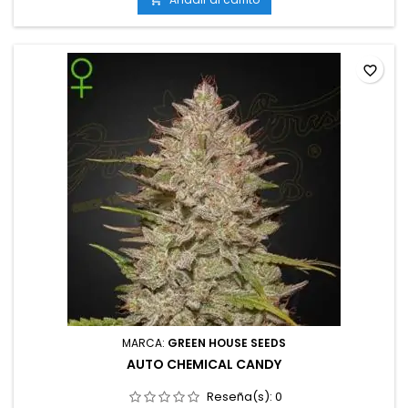
120 cm en interior; hasta 130 cm en exteriorAromas y...
favorite_border
MARCA:
GREEN HOUSE SEEDS
AUTO CHEMICAL CANDY
Reseña(s):
0