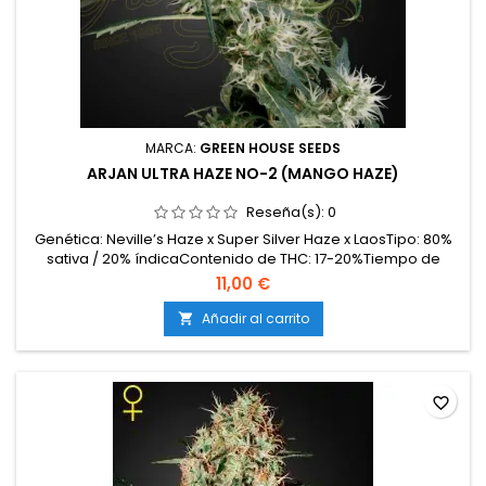
MARCA:
GREEN HOUSE SEEDS
ARJAN ULTRA HAZE NO-2 (MANGO HAZE)
Reseña(s):
0
Genética: Neville’s Haze x Super Silver Haze x LaosTipo: 80%
sativa / 20% índicaContenido de THC: 17-20%Tiempo de
floración: 10-13 semanas en interiorProducción en
11,00 €
interior: 700-800 g/m²Producción en exterior: 800-1200
g/plantaAltura: 120-160 cm en interior; hasta 250 cm en
Añadir al carrito

exteriorAromas y sabores: Especiados, cítricos,
amaderados...
favorite_border