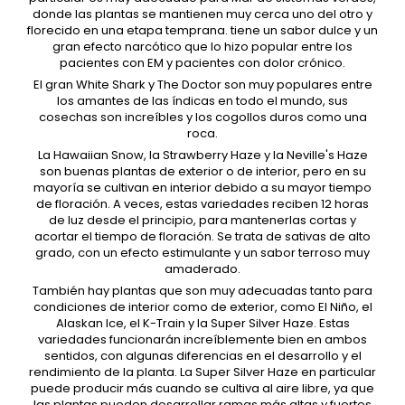
donde las plantas se mantienen muy cerca uno del otro y
florecido en una etapa temprana. tiene un sabor dulce y un
gran efecto narcótico que lo hizo popular entre los
pacientes con EM y pacientes con dolor crónico.
El gran White Shark y The Doctor son muy populares entre
los amantes de las índicas en todo el mundo, sus
cosechas son increíbles y los cogollos duros como una
roca.
La Hawaiian Snow, la Strawberry Haze y la Neville's Haze
son buenas plantas de exterior o de interior, pero en su
mayoría se cultivan en interior debido a su mayor tiempo
de floración. A veces, estas variedades reciben 12 horas
de luz desde el principio, para mantenerlas cortas y
acortar el tiempo de floración. Se trata de sativas de alto
grado, con un efecto estimulante y un sabor terroso muy
amaderado.
También hay plantas que son muy adecuadas tanto para
condiciones de interior como de exterior, como El Niño, el
Alaskan Ice, el K-Train y la Super Silver Haze. Estas
variedades funcionarán increíblemente bien en ambos
sentidos, con algunas diferencias en el desarrollo y el
rendimiento de la planta. La Super Silver Haze en particular
puede producir más cuando se cultiva al aire libre, ya que
las plantas pueden desarrollar ramas más altas y fuertes