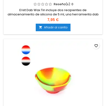
Reseña(s):
0
El kit Dab Wax Tin incluye dos recipientes de
almacenamiento de silicona de 5 ml, una herramienta dab
de 70 mm y una caja de almacenamiento de metal de color
7,95 €
negro. En envases de cera accesorios para fumar, tiene un
bonito diseño. También un kit de dab personalizado de
Añadir al carrito

contenedor de cera de silicona muy caliente.
favorite_border