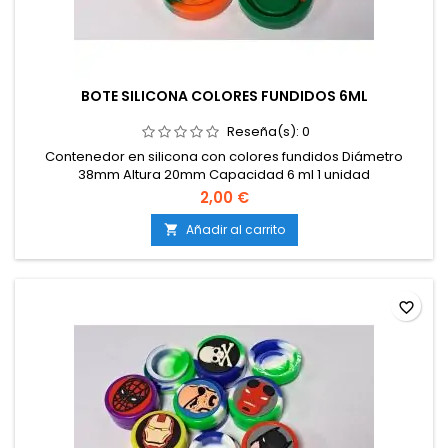
BOTE SILICONA COLORES FUNDIDOS 6ML
Reseña(s):
0
Contenedor en silicona con colores fundidos Diámetro
38mm Altura 20mm Capacidad 6 ml 1 unidad
2,00 €
Añadir al carrito

favorite_border