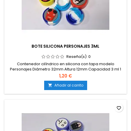
BOTE SILICONA PERSONAJES 3ML
Reseña(s):
0
Contenedor cilíndrico en silicona con tapa modelo
Personajes Diámetro 32mm Altura 12mm Capacidad 3 ml 1
unidad
1,20 €
Añadir al carrito

favorite_border