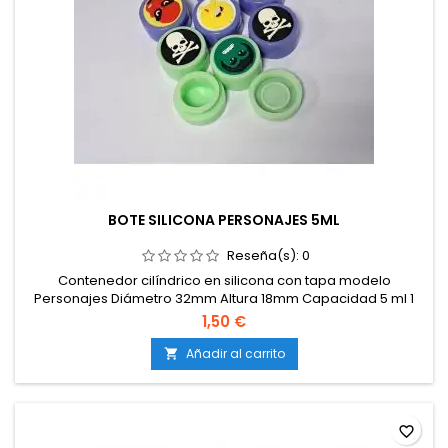
BOTE SILICONA PERSONAJES 5ML
Reseña(s):
0
Contenedor cilíndrico en silicona con tapa modelo
Personajes Diámetro 32mm Altura 18mm Capacidad 5 ml 1
unidad
1,50 €
Añadir al carrito

favorite_border