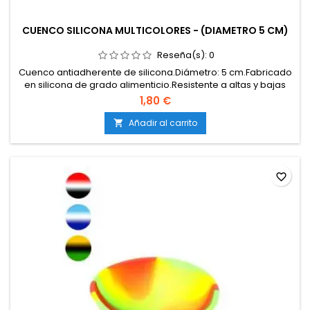
CUENCO SILICONA MULTICOLORES - (DIAMETRO 5 CM)
Reseña(s):
0
Cuenco antiadherente de silicona.Diámetro: 5 cm.Fabricado
en silicona de grado alimenticio.Resistente a altas y bajas
temperaturas.Totalmente antiadherente: evita restos
1,80 €
pegados.Ideal para extracciones, preparados y
manipulación de resinas.Fácil de limpiar y
Añadir al carrito

reutilizable.Flexible, ligero y muy duradero.
favorite_border