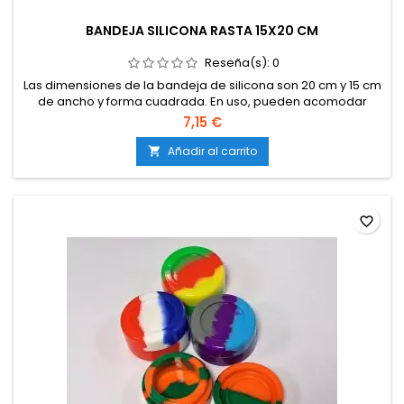
BANDEJA SILICONA RASTA 15X20 CM
Reseña(s):
0
Las dimensiones de la bandeja de silicona son 20 cm y 15 cm
de ancho y forma cuadrada. En uso, pueden acomodar
pipas de mano, accesorios para fumar como pequeñas
7,15 €
almohadillas de silicona para fumar, recipientes de cera de
silicona, clavos de titanio, cucharas dabber y otros
Añadir al carrito

accesorios utilizados en el proceso de fumar.
favorite_border