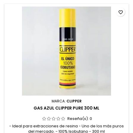
favorite_border
MARCA:
CLIPPER
GAS AZUL CLIPPER PURE 300 ML
Reseña(s):
0
- Ideal para extracciones de resina - Uno de los más puros
del mercado. - 100% Isobutano - 300 ml