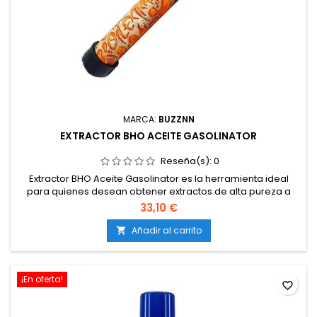
MARCA:
BUZZNN
EXTRACTOR BHO ACEITE GASOLINATOR
Reseña(s):
0
Extractor BHO Aceite Gasolinator es la herramienta ideal
para quienes desean obtener extractos de alta pureza a
partir de sus hierbas de forma sencilla y eficiente. Fabricado
33,10 €
en acero inoxidable de alta calidad, garantiza seguridad,
resistencia y durabilidad en cada uso, evitando reacciones
Añadir al carrito

indeseadas y preservando al máximo la esencia de la
materia vegetal.
¡En oferta!
favorite_border