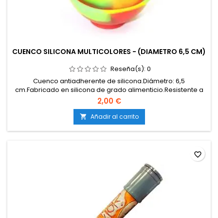
CUENCO SILICONA MULTICOLORES - (DIAMETRO 6,5 CM)
Reseña(s):
0
Cuenco antiadherente de silicona.Diámetro: 6,5
cm.Fabricado en silicona de grado alimenticio.Resistente a
altas y bajas temperaturas.Totalmente antiadherente: evita
2,00 €
restos pegados.Ideal para extracciones, preparados y
manipulación de resinas.Fácil de limpiar y
Añadir al carrito

reutilizable.Flexible, ligero y muy duradero.
favorite_border