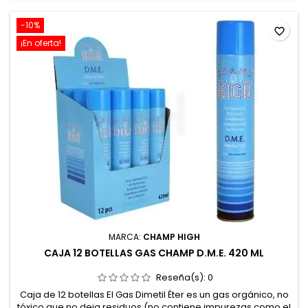
-10%
favorite_border
¡En oferta!
MARCA:
CHAMP HIGH
CAJA 12 BOTELLAS GAS CHAMP D.M.E. 420 ML
Reseña(s):
0
Caja de 12 botellas El Gas Dimetil Éter es un gas orgánico, no
tóxico que no deja residuos (no contiene impurezas como el