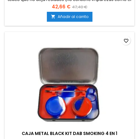
gas butano), inocuo para la salud y no contamina el medio
42,66 €
47,40 €
ambiente. Excelente gas para extracción Rosin
Añadir al carrito

favorite_border
CAJA METAL BLACK KIT DAB SMOKING 4 EN 1