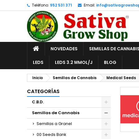
Teléfono:
952 531 371
Email:
info@sativagrowsho
A
(
C
I
add_circle_outline
((
De
No
INICIO
NOVEDADES
SEMILLAS DE CANNABI
LEDS
LEDS 3.2 ΜMOL/J
BLOG
Inicio
Semillas de Cannabis
Medical Seeds
CATEGORÍAS
C.B.D.
Semillas de Cannabis
Semillas a Granel
00 Seeds Bank