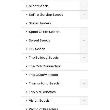
Silent Seeds
Solfire Garden Seeds
Strain Hunters
Spice Of Life Seeds
Sweet Seeds
T.H. Seeds
The Bulldog Seeds
The Cali Connection
The Outlaw Seeds
Tramuntana Seeds
Triploid Genetics
Vision Seeds
World of Breeders