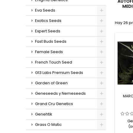
AUTOF
MEDI
Eva Seeds
Exotics Seeds
Hay 26 p
Expert Seeds
Fast Buds Seeds
Female Seeds
French Touch Seed
G13 Labs Premium Seeds
Garden of Green
Geneseeds y Nemeseeds
MARC
Grand Cru Genetics
Genehtik
Ge
Grass O Matic
(s
híbrid