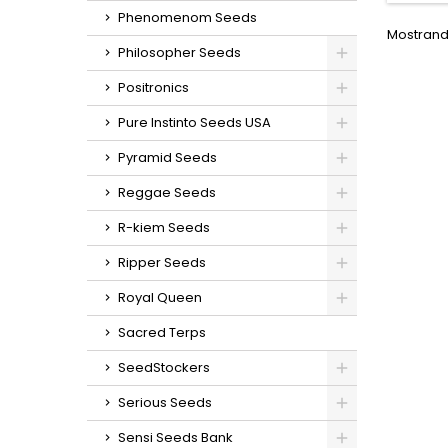
in
Phenomenom Seeds
g/m
Mostrando
ex
Philosopher Seeds
g/plan
en int
Positronics
cm en
sabores
Pure Instinto Seeds USA
notas a
Pyramid Seeds
Reggae Seeds
R-kiem Seeds
Ripper Seeds
Royal Queen
Sacred Terps
SeedStockers
Serious Seeds
Sensi Seeds Bank