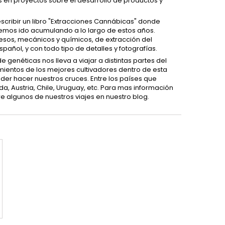
 en proyectos sobre el desarrollo de productos y
escribir un libro "Extracciones Cannábicas" donde
emos ido acumulando a lo largo de estos años.
cesos, mecánicos y químicos, de extracción del
Español, y con todo tipo de detalles y fotografías.
 genéticas nos lleva a viajar a distintas partes del
mientos de los mejores cultivadores dentro de esta
der hacer nuestros cruces. Entre los países que
, Austria, Chile, Uruguay, etc. Para mas información
 algunos de nuestros viajes en nuestro blog.