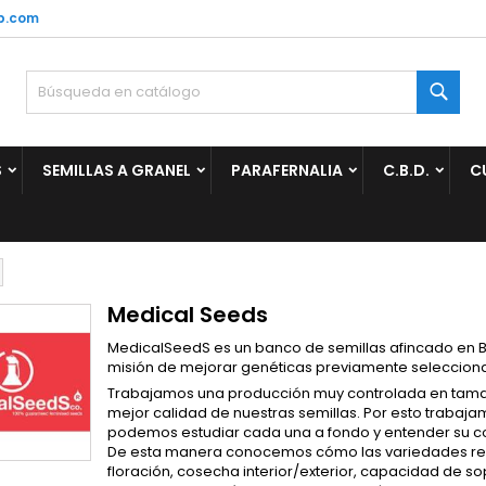
p.com
ñadir a la lista de deseos
(modalTitle))
rear lista de deseos
niciar sesión
Busc
Crear nueva lista
confirmMessage))
be iniciar sesión para guardar productos en su lista de deseos.
mbre de la lista de deseos
S
SEMILLAS A GRANEL
PARAFERNALIA
C.B.D.
C
((cancelText))
Cancelar
((modalDeleteText)
Iniciar sesió
Cancelar
Crear lista de deseo
Medical Seeds
MedicalSeedS es un banco de semillas afincado en B
misión de mejorar genéticas previamente seleccionad
Trabajamos una producción muy controlada en tamañ
mejor calidad de nuestras semillas. Por esto trabaj
podemos estudiar cada una a fondo y entender su co
De esta manera conocemos cómo las variedades reacc
floración, cosecha interior/exterior, capacidad de sop