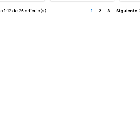
terior: 500-600
sativa · Contenido de THC:
inte
²Producción en
Muy alto · Contenido de
in
 1-12 de 26 artículo(s)
1
2
3
Siguiente
terior: 900-1000
CBD: Muy bajo · Floración en
g/m
taAltura: 80-120 cm
interior: 7-8 semanas ·
ext
erior; hasta 200-220
Crecimiento recomendado:
g/plan
 exteriorAromas y
3-4 semanas · Producción
en inte
: Intensos y dulces;
en interior: Hasta 500 g/m² ·
cm en
frutadas, terrosas y
Producción en exterior:...
sa
especiadas...
afruta