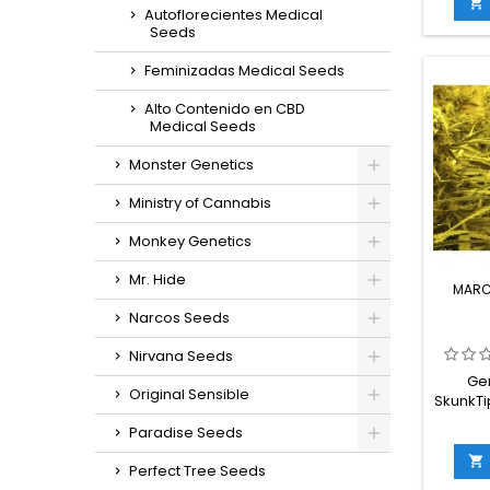
THC: H

Autoflorecientes Medical
f
Seeds
compl
Feminizadas Medical Seeds
germin
in
Alto Contenido en CBD
g/m
Medical Seeds
e
g/plant
Monster Genetics
interior
ex
Ministry of Cannabis
sa
Monkey Genetics
Mr. Hide
MARC
Narcos Seeds
Nirvana Seeds
Gen
Original Sensible
SkunkTi
sativaC
Paradise Seeds
19%Tiem

Perfect Tree Seeds
inte