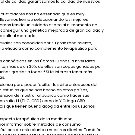
rol de calidad garantizamos la calidad de nuestros
o cultivadores nos ha enseñado que es muy
so llevamos tiempo seleccionando las mejores
hemos tenido un cuidado especial al momento de
e conseguir una genética mejorada de gran calidad y
e salir al mercado.
cuales son conocidas por su gran rendimiento,
or la eficacia como complemento terapéutico para
cannábicos en los últimos 10 años, a nivel tanto
nte, más de un 30% de ellas son copas ganadas por
chas gracias a todos!! Si te interesa tener más
as.
ensa para poder facilitar los diferentes usos del
 estudios que se han hecho en otros países,
ntención de mostrar al público como hacer sus
on ratio 1:1 (THC: CBD) como la Y Griega CBD
tas que tienen buena acogida entre los usuarios
specto terapéutico de la marihuana,
 por informar sobre métodos de consumo
uticas de esta planta a nuestros clientes. También