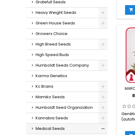
Gratefull Seeds
30% í
THC:

Heavy Weight Seeds
flora
inte
Green House Seeds
in
g/m
Growers Choice
ex
g/plan
High Breed Seeds
en int
cm en
High Speed Buds
sabo
ele
Humboldt Seeds Company
Karma Genetics
Kc Brains
MARC
B
Mamiko Seeds
Humboldt Seed Organization
Genéti
Kannabia Seeds
(autof
Medical Seeds
sat