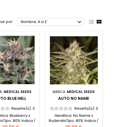



ar por:
Nombre, A a Z
A:
MEDICAL SEEDS
MARCA:
MEDICAL SEEDS
TO BLUE HELL
AUTO NO NAME
Reseña(s):
0
Reseña(s):
0
tica: Blueberry x
Genética: No Name x
isTipo: 80% índica /
RuderalisTipo: 80% índica /
eralisContenido de
20% ruderalisContenido de