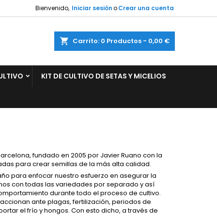
Bienvenido,
Iniciar sesión
o
Crear una cuenta
×
×
×
×
ar
Carrito
0
Productos -
0,00 €
ULTIVO
KIT DE CULTIVO DE SETAS Y MICELIOS
)
n
s
arcelona, fundado en 2005 por Javier Ruano con la
as para crear semillas de la más alta calidad.
o para enfocar nuestro esfuerzo en asegurar la
amos con todas las variedades por separado y así
mportamiento durante todo el proceso de cultivo.
ionan ante plagas, fertilización, periodos de
ortar el frío y hongos. Con esto dicho, a través de