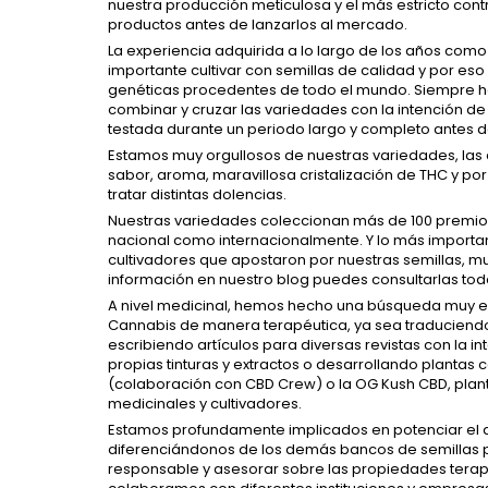
nuestra producción meticulosa y el más estricto cont
productos antes de lanzarlos al mercado.
La experiencia adquirida a lo largo de los años com
importante cultivar con semillas de calidad y por e
genéticas procedentes de todo el mundo. Siempre 
combinar y cruzar las variedades con la intención d
testada durante un periodo largo y completo antes d
Estamos muy orgullosos de nuestras variedades, las 
sabor, aroma, maravillosa cristalización de THC y p
tratar distintas dolencias.
Nuestras variedades coleccionan más de 100 premios 
nacional como internacionalmente. Y lo más importa
cultivadores que apostaron por nuestras semillas, mu
información en nuestro blog puedes consultarlas tod
A nivel medicinal, hemos hecho una búsqueda muy ext
Cannabis de manera terapéutica, ya sea traduciendo
escribiendo artículos para diversas revistas con la i
propias tinturas y extractos o desarrollando plantas c
(colaboración con CBD Crew) o la OG Kush CBD, plan
medicinales y cultivadores.
Estamos profundamente implicados en potenciar el a
diferenciándonos de los demás bancos de semillas
responsable y asesorar sobre las propiedades terapé