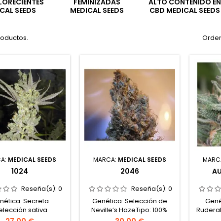
LORECIENTES
FEMINIZADAS
ALTO CONTENIDO EN
CAL SEEDS
MEDICAL SEEDS
CBD MEDICAL SEEDS
roductos.
Orden
A:
MEDICAL SEEDS
MARCA:
MEDICAL SEEDS
MARC
1024
2046
AU
Reseña(s):
0
Reseña(s):
0
nética: Secreta
Genética: Selección de
Gené
elección sativa
Neville’s HazeTipo: 100%
Ruderal
a)Tipo: 70% sativa /
sativaContenido de
20% rud