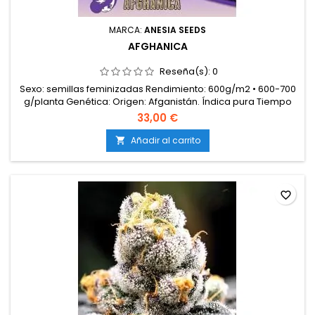
MARCA:
ANESIA SEEDS
AFGHANICA
Reseña(s):
0
Sexo: semillas feminizadas Rendimiento: 600g/m2 • 600-700
g/planta Genética: Origen: Afganistán. Índica pura Tiempo
de floración: 7-9 semanas Cosecha exterior: finales de
33,00 €
septiembre / principios de octubre adecuado para
interiores y exteriores Altura: 90-110 cm • 110-130 cm THC: 25%
Añadir al carrito

Aromas/sabores: floral, terroso
favorite_border