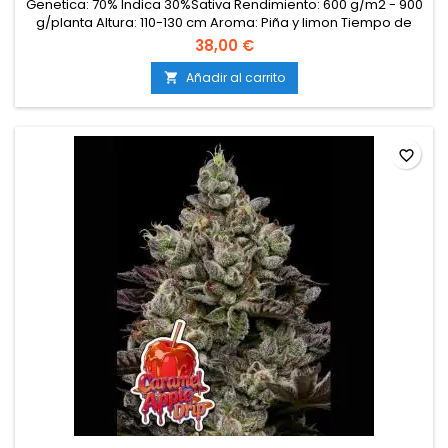
Genetica: 70% Indica 30%Sativa Rendimiento: 600 g/m2 - 900
g/planta Altura: 110-130 cm Aroma: Piña y limon Tiempo de
floración: 10-11 semanas THC: 36%
38,00 €
Añadir al carrito

favorite_border