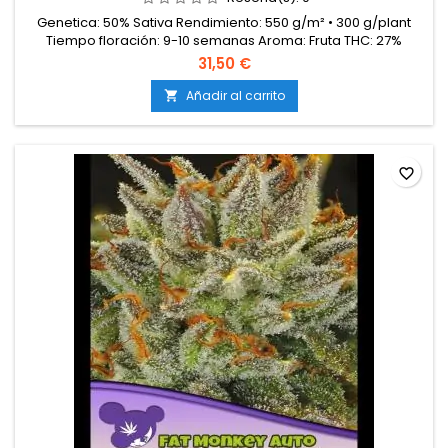
Genetica: 50% Sativa Rendimiento: 550 g/m² • 300 g/plant
Tiempo floración: 9-10 semanas Aroma: Fruta THC: 27%
31,50 €
Añadir al carrito

favorite_border