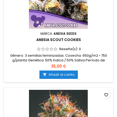
MARCA:
ANESIA SEEDS
ANESIA SCOUT COOKIES
Reseña(s):
0
Género: 3 semillas feminizadas. Cosecha: 650g/m2 • 750
g/planta Genética: 50% Indica / 50% Sativa Período de
floración: 9-10 semanas Cosecha exterior: mediados de
35,00 €
octubre Tanto para interior como exterior Altura: 120-150 cm •
200-300 cm Nivel de THC: 25% Aroma/Sabor: pastel, mentol
Añadir al carrito

favorite_border