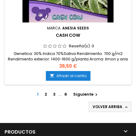
MARCA:
ANESIA SEEDS
CASH COW
Reseña(s):
0
Genetica: 30% Indica 70%Sativa Rendimiento: 700 g/m2
Rendimiento exterior: 1400-1600 g/planta Aroma: limon y anis
Tiempo de floración: 9 semanas THC: 32%
36,50 €
Añadir al carrito

1
2
3
…
6
Siguiente

VOLVER ARRIBA


PRODUCTOS