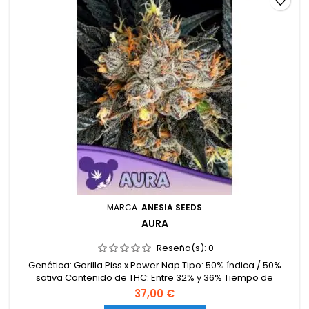
favorite_border
MARCA:
ANESIA SEEDS
AURA
Reseña(s):
0
Genética: Gorilla Piss x Power Nap Tipo: 50% índica / 50%
sativa Contenido de THC: Entre 32% y 36% Tiempo de
floración: 65-70 días en interior Producción en interior: Hasta
37,00 €
650 g/m² Producción en exterior: 900-1200 g/planta