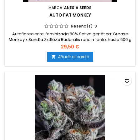
MARCA:
ANESIA SEEDS
AUTO FAT MONKEY
Reseña(s):
0
Autofloreciente, feminizada 80% Sativa genética: Grease
Monkey x Sandía Zkttlez x Ruderalis rendimiento: hasta 600 g
/ m² THC: 26
29,50 €
Añadir al carrito

favorite_border