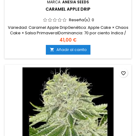
MARCA:
ANESIA SEEDS
CARAMEL APPLE DRIP
Reseña(s):
0
Variedad: Caramel Apple DripGenética: Apple Cake × Chaos
Cake × Salsa PrimaveralDominancia: 70 por ciento índica /
30 por ciento sativaTHC: Hasta 34 por cientoFloración: 8–9
41,00 €
semanasCosecha exterior: Mediados a finales de
septiembreAltura interior: 140–180 cmAltura exterior: 200–250
Añadir al carrito

cmProducción interior: 600–650 g por m²...
favorite_border