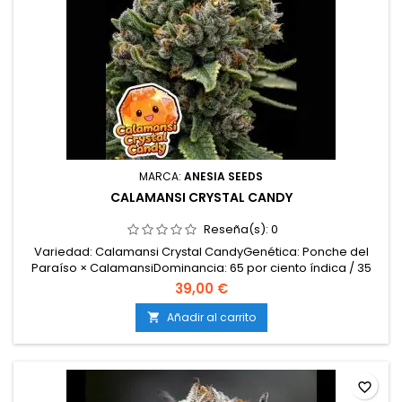
MARCA:
ANESIA SEEDS
CALAMANSI CRYSTAL CANDY
Reseña(s):
0
Variedad: Calamansi Crystal CandyGenética: Ponche del
Paraíso × CalamansiDominancia: 65 por ciento índica / 35
por ciento sativaTHC: 32–34 por cientoFloración: 9–10
39,00 €
semanasCosecha exterior: Principios de octubreAltura
interior: 130–170 cmAltura exterior: 200–300 cmProducción
Añadir al carrito

interior: 600–650 g por m²Producción exterior:...
favorite_border