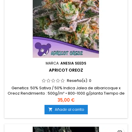
MARCA:
ANESIA SEEDS
APRICOT OREOZ
Reseña(s):
0
Genetics: 50% Sativa / 50% Indica Jalea de albaricoque x
Oreoz Rendimiento : 500g/m² • 800-1000 g/planta Tiempo de
floración: 9 semanas Cosecha en exterior : principios de
35,00 €
octubre adecuado para interiores y exteriores Altura: 130-160
cm • 200-250 cm THC : 36% Aromas / sabores : dulce,
Añadir al carrito

albaricoques, chocolate