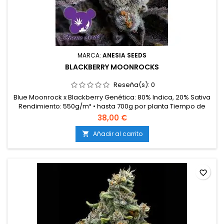
MARCA:
ANESIA SEEDS
BLACKBERRY MOONROCKS
Reseña(s):
0
Blue Moonrock x Blackberry Genética: 80% Indica, 20% Sativa
Rendimiento: 550g/m² • hasta 700g por planta Tiempo de
floración: 8-9 semanas. Cosecha en exterior: finales de
38,00 €
septiembre Apto para interior y exterior Altura: 110-130 cm
THC: 33% Aromas/sabores: arándano, lavanda
Añadir al carrito

favorite_border