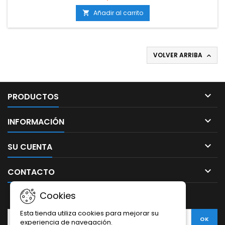
500 g/m²Producción en exterior: hasta 120 g/plantaAltura: 70-
100 cm en interior; hasta 150 cm en exteriorAromas y
Añadir al carrito

sabores: Terrosos y especiados con matices dulces y...
VOLVER ARRIBA


PRODUCTOS

INFORMACIÓN

SU CUENTA

CONTACTO
Cookies
BOLETÍN
Esta tienda utiliza cookies para mejorar su
experiencia de navegación.