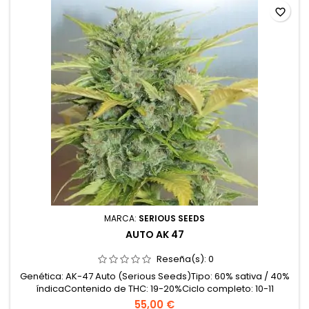
favorite_border
MARCA:
SERIOUS SEEDS
AUTO AK 47
Reseña(s):
0
Genética: AK-47 Auto (Serious Seeds)Tipo: 60% sativa / 40%
índicaContenido de THC: 19-20%Ciclo completo: 10-11
semanas desde la germinaciónProducción en interior: 400-
55,00 €