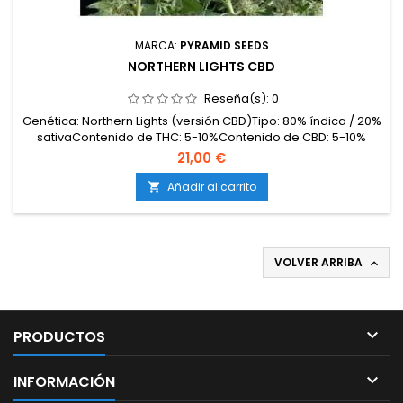
MARCA:
PYRAMID SEEDS
NORTHERN LIGHTS CBD
Reseña(s):
0
Genética: Northern Lights (versión CBD)Tipo: 80% índica / 20%
sativaContenido de THC: 5-10%Contenido de CBD: 5-10%
(ratio 1:1)Tiempo de floración: 55-60 días en
21,00 €
interiorProducción en interior: 500-550 g/m²Producción en
exterior: 700-800 g/plantaAltura: 80-110 cm en interior; hasta
Añadir al carrito

200 cm en exteriorAromas y sabores: Dulces y...
VOLVER ARRIBA


PRODUCTOS

INFORMACIÓN