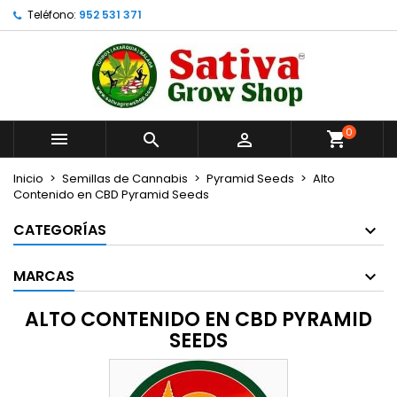
Teléfono:
952 531 371
×
×
×
×
Añadir a la lista de deseos
((modalTitle))
Crear lista de deseos
Iniciar sesión
Crear nueva lista
add_circle_outline
((confirmMessage))
Debe iniciar sesión para guardar productos en su
Nombre de la lista de deseos
lista de deseos.
0
((cancelText))
((modalDeleteText))



Cancelar
Iniciar sesión
Cancelar
Crear lista de deseos
Inicio
Semillas de Cannabis
Pyramid Seeds
Alto
Contenido en CBD Pyramid Seeds
CATEGORÍAS
MARCAS
ALTO CONTENIDO EN CBD PYRAMID
SEEDS