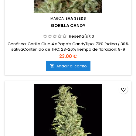
MARCA:
EVA SEEDS
GORILLA CANDY
Reseña(s):
0
Genética: Gorilla Glue 4 x Papa’s CandyTipo: 70% índica / 30%
sativaContenido de THC: 23-26%Tiempo de floración: 8-9
semanas en interiorProducción en interior: 500-600
23,00 €
g/m²Producción en exterior: 700-1000 g/planta (lista a
principios-mediados de octubre)Altura: 80-120 cm en
Añadir al carrito

interior; hasta 200-220 cm en exteriorAromas y sabores:...
favorite_border