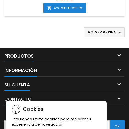
g/m²Producción en exterior: 700-950 g/planta (lista a
mediados de octubre)Altura: 100-140 cm en interior; hasta
Añadir al carrito

250 cm en exteriorAromas y sabores: Dulces y frescos, con...
VOLVER ARRIBA


PRODUCTOS

INFORMACIÓN

SU CUENTA

CONTACTO
Cookies
BOLETÍN
Esta tienda utiliza cookies para mejorar su
experiencia de navegación.