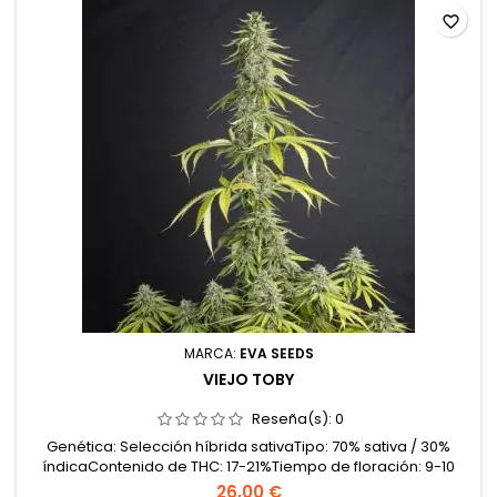
favorite_border
MARCA:
EVA SEEDS
VIEJO TOBY
Reseña(s):
0
Genética: Selección híbrida sativaTipo: 70% sativa / 30%
índicaContenido de THC: 17-21%Tiempo de floración: 9-10
semanas en interiorProducción en interior: 500-600
26,00 €