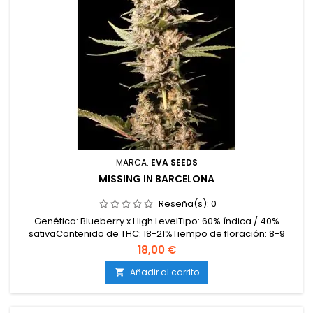
MARCA:
EVA SEEDS
MISSING IN BARCELONA
Reseña(s):
0
Genética: Blueberry x High LevelTipo: 60% índica / 40%
sativaContenido de THC: 18-21%Tiempo de floración: 8-9
semanas en interiorProducción en interior: 500-600
18,00 €
g/m²Producción en exterior: 700-950 g/planta (lista a
mediados de octubre)Altura: 80-120 cm en interior; hasta
Añadir al carrito

200-220 cm en exteriorAromas y sabores: Intensamente...