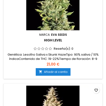
MARCA:
EVA SEEDS
HIGH LEVEL
Reseña(s):
0
Genética: Lesotho Sativa x Skunk HazeTipo: 90% sativa / 10%
índicaContenido de THC: 19-22%Tiempo de floración: 8-9
semanas en interiorProducción en interior: 500-600
21,00 €
g/m²Producción en exterior: 700-1000 g/planta (lista a
principios-mediados de octubre)Altura: 90-120 cm en
Añadir al carrito

interior; hasta 250-300 cm en exteriorAromas y sabores:...
favorite_border