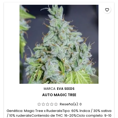
favorite_border
MARCA:
EVA SEEDS
AUTO MAGIC TREE
Reseña(s):
0
Genética: Magic Tree x RuderalisTipo: 60% índica / 30% sativa
/ 10% ruderalisContenido de THC: 16-20%Ciclo completo: 9-10