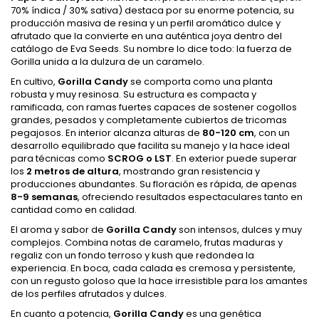
70% índica / 30% sativa) destaca por su enorme potencia, su
producción masiva de resina y un perfil aromático dulce y
afrutado que la convierte en una auténtica joya dentro del
catálogo de Eva Seeds. Su nombre lo dice todo: la fuerza de
Gorilla unida a la dulzura de un caramelo.
En cultivo,
Gorilla Candy
se comporta como una planta
robusta y muy resinosa. Su estructura es compacta y
ramificada, con ramas fuertes capaces de sostener cogollos
grandes, pesados y completamente cubiertos de tricomas
pegajosos. En interior alcanza alturas de
80-120 cm
, con un
desarrollo equilibrado que facilita su manejo y la hace ideal
para técnicas como
SCROG o LST
. En exterior puede superar
los
2 metros de altura
, mostrando gran resistencia y
producciones abundantes. Su floración es rápida, de apenas
8-9 semanas
, ofreciendo resultados espectaculares tanto en
cantidad como en calidad.
El aroma y sabor de
Gorilla Candy
son intensos, dulces y muy
complejos. Combina notas de caramelo, frutas maduras y
regaliz con un fondo terroso y kush que redondea la
experiencia. En boca, cada calada es cremosa y persistente,
con un regusto goloso que la hace irresistible para los amantes
de los perfiles afrutados y dulces.
En cuanto a potencia,
Gorilla Candy
es una genética