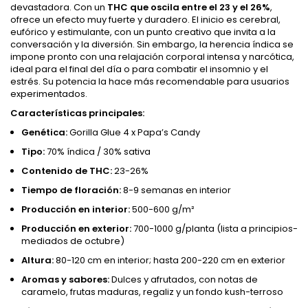
devastadora. Con un
THC que oscila entre el 23 y el 26%
,
ofrece un efecto muy fuerte y duradero. El inicio es cerebral,
eufórico y estimulante, con un punto creativo que invita a la
conversación y la diversión. Sin embargo, la herencia índica se
impone pronto con una relajación corporal intensa y narcótica,
ideal para el final del día o para combatir el insomnio y el
estrés. Su potencia la hace más recomendable para usuarios
experimentados.
Características principales:
Genética:
Gorilla Glue 4 x Papa’s Candy
Tipo:
70% índica / 30% sativa
Contenido de THC:
23-26%
Tiempo de floración:
8-9 semanas en interior
Producción en interior:
500-600 g/m²
Producción en exterior:
700-1000 g/planta (lista a principios-
mediados de octubre)
Altura:
80-120 cm en interior; hasta 200-220 cm en exterior
Aromas y sabores:
Dulces y afrutados, con notas de
caramelo, frutas maduras, regaliz y un fondo kush-terroso