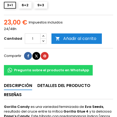
3+1
6+2
9+3
23,00 €
Impuestos incluidos
24/48h
Añadir al carrito
Cantidad

Compartir
Tuitear
Pinterest
Compartir
Pregunta sobre el producto en WhatsApp
DESCRIPCIÓN
DETALLES DEL PRODUCTO
RESEÑAS
Gorilla Candy
es una variedad feminizada de
Eva Seeds
,
resultado del cruce entre la mítica
Gorilla Glue 4
y la deliciosa
Papa’s Candy
. Este híbrido con predominancia índica (aprox.