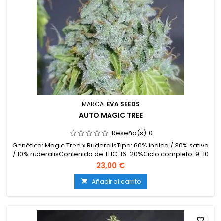
MARCA:
EVA SEEDS
AUTO MAGIC TREE
Reseña(s):
0
Genética: Magic Tree x RuderalisTipo: 60% índica / 30% sativa
/ 10% ruderalisContenido de THC: 16-20%Ciclo completo: 9-10
semanas desde germinaciónProducción en interior: 400-
23,00 €
500 g/m²Producción en exterior: 60-120 g/plantaAltura: 70-
120 cm en interior y exteriorAromas y sabores: Dulces y
Añadir al carrito

afrutados, con notas tropicales, bayas y un...
favorite_border