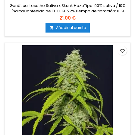
Genética: Lesotho Sativa x Skunk HazeTipo: 90% sativa / 10%
índicaContenido de THC: 19-22%Tiempo de floración: 8-9
semanas en interiorProducción en interior: 500-600
21,00 €
g/m²Producción en exterior: 700-1000 g/planta (lista a
principios-mediados de octubre)Altura: 90-120 cm en
Añadir al carrito

interior; hasta 250-300 cm en exteriorAromas y sabores:...
favorite_border