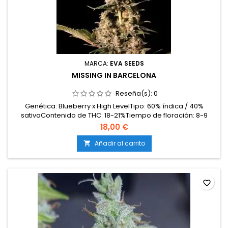
MARCA:
EVA SEEDS
MISSING IN BARCELONA
Reseña(s):
0
Genética: Blueberry x High LevelTipo: 60% índica / 40%
sativaContenido de THC: 18-21%Tiempo de floración: 8-9
semanas en interiorProducción en interior: 500-600
18,00 €
g/m²Producción en exterior: 700-950 g/planta (lista a
mediados de octubre)Altura: 80-120 cm en interior; hasta
Añadir al carrito

200-220 cm en exteriorAromas y sabores: Intensamente...
favorite_border