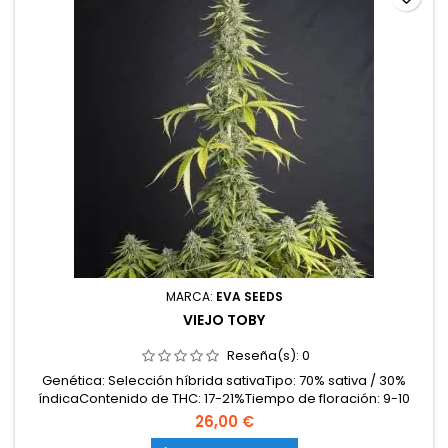
MARCA:
EVA SEEDS
VIEJO TOBY
Reseña(s):
0
Genética: Selección híbrida sativaTipo: 70% sativa / 30%
índicaContenido de THC: 17-21%Tiempo de floración: 9-10
semanas en interiorProducción en interior: 500-600
26,00 €
g/m²Producción en exterior: 700-950 g/planta (lista a