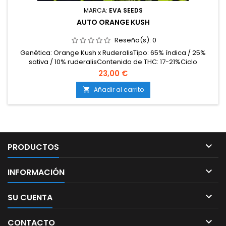
MARCA:
EVA SEEDS
AUTO ORANGE KUSH
Reseña(s):
0
Genética: Orange Kush x RuderalisTipo: 65% índica / 25%
sativa / 10% ruderalisContenido de THC: 17-21%Ciclo
completo: 9-10 semanas desde germinaciónProducción en
23,00 €
interior: 400-500 g/m²Producción en exterior: 70-130
g/plantaAltura: 70-120 cm en interior y exteriorAromas y
Añadir al carrito

sabores: Intensamente cítricos, con notas de naranja y...

PRODUCTOS

INFORMACIÓN

SU CUENTA

CONTACTO