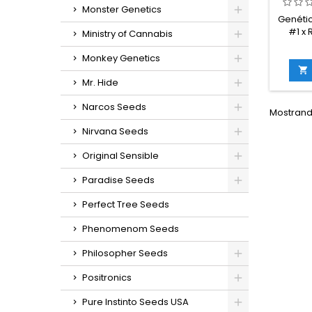
Monster Genetics
Genétic
#1 x 
Ministry of Cannabis
índ
(autofl
Monkey Genetics
de TH

cult
Mr. Hide
germin
Narcos Seeds
Mostrando
in
Nirvana Seeds
g/m
e
Original Sensible
g/plan
en inte
Paradise Seeds
ex
sa
Perfect Tree Seeds
Phenomenom Seeds
Philosopher Seeds
Positronics
Pure Instinto Seeds USA