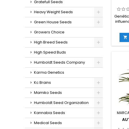
Gratefull Seeds
Heavy Weight Seeds
Genétic
influen
Green House Seeds
sat
Growers Choice
THC:

High Breed Seeds
florac
int
High Speed Buds
ext
septiem
Humboldt Seeds Company
octu
in
Karma Genetics
g/m
exter
Kc Brains
másAlt
inter
Mamiko Seeds
Humboldt Seed Organization
Kannabia Seeds
MARCA
AUT
Medical Seeds