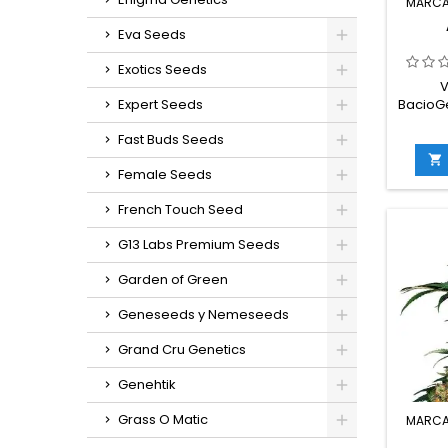
MARCA
Eva Seeds
Exotics Seeds
V
BacioGe
Expert Seeds
Hawai
Fast Buds Seeds
2T
Femin

Female Seeds
Híbrid
Planta
French Touch Seed
60–6
XXL
G13 Labs Premium Seeds
Medit
pla
Garden of Green
r
produc
Geneseeds y Nemeseeds
cítri
c
Grand Cru Genetics
Genehtik
Grass O Matic
MARCA