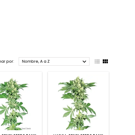



ar por:
Nombre, A a Z