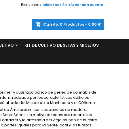
Bienvenido,
Iniciar sesión
o
Crear una cuenta
×
×
×
×
ar
Carrito
0
Productos -
0,00 €
ULTIVO
KIT DE CULTIVO DE SETAS Y MICELIOS
)
n
s
l primer y auténtico banco de genes de cannabis de
rdam, rodeado por los característicos edificios
stá al lado del Museo de la Marihuana y el Cáñamo.
ional de Ámsterdam con sus paneles de madera
 de Sensi Seeds, un motivo de cannabis recorre los
l carácter y la artesanía del viejo mundo de nuestra
artes iguales para la gente local y los turistas.