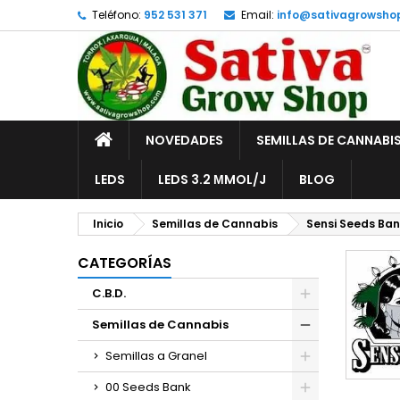
Teléfono:
952 531 371
Email:
info@sativagrowsho
A
(
C
I
add_circle_outline
((
De
No
INICIO
NOVEDADES
SEMILLAS DE CANNABI
LEDS
LEDS 3.2 ΜMOL/J
BLOG
Inicio
Semillas de Cannabis
Sensi Seeds Ban
CATEGORÍAS
C.B.D.
Semillas de Cannabis
Semillas a Granel
00 Seeds Bank