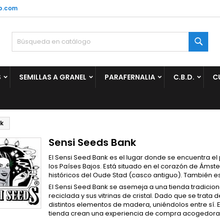
p.com
ñadir a la lista de deseos
(modalTitle))
rear lista de deseos
niciar sesión
Busc
Crear nueva lista
confirmMessage))
be iniciar sesión para guardar productos en su lista de deseos.
mbre de la lista de deseos
S
SEMILLAS A GRANEL
PARAFERNALIA
C.B.D.
C
((cancelText))
Cancelar
((modalDeleteText)
Iniciar sesió
Cancelar
Crear lista de deseo
k
Sensi Seeds Bank
El Sensi Seed Bank es el lugar donde se encuentra e
los Países Bajos. Está situado en el corazón de Ámste
históricos del Oude Stad (casco antiguo). También e
El Sensi Seed Bank se asemeja a una tienda tradic
reciclada y sus vitrinas de cristal. Dado que se trata
distintos elementos de madera, uniéndolos entre sí. E
tienda crean una experiencia de compra acogedora a p