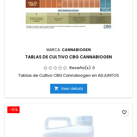
MARCA:
CANNABIOGEN
TABLAS DE CULTIVO CBG CANNABIOGEN
Reseña(s):
0
Tablas de Cultivo CBG Cannabiogen en ADJUNTOS
View details

-15%
favorite_border