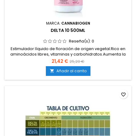
MARCA:
CANNABIOGEN
DELTA 10 500ML
Reseña(s):
0
Estimulador líquido de floración de origen vegetal.Rico en
aminoácidos libres, vitaminas y carbohidratos.Aumenta la
formación de flores densas, compactas y
21,42 €
25,20 €
resinosas.Potencia el aroma, sabor y calidad organoléptica
de la cosecha.Compatible con todo tipo de sistemas y
Añadir al carrito

medios de cultivo.
favorite_border