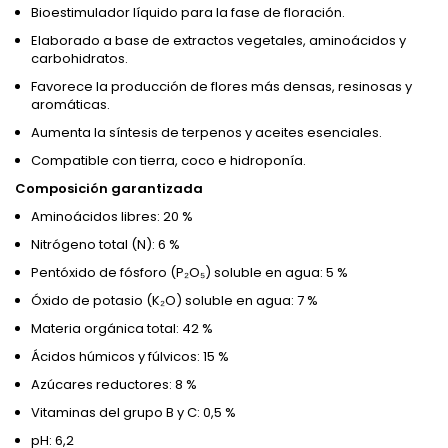
Bioestimulador líquido para la fase de floración.
Elaborado a base de extractos vegetales, aminoácidos y
carbohidratos.
Favorece la producción de flores más densas, resinosas y
aromáticas.
Aumenta la síntesis de terpenos y aceites esenciales.
Compatible con tierra, coco e hidroponía.
Composición garantizada
Aminoácidos libres: 20 %
Nitrógeno total (N): 6 %
Pentóxido de fósforo (P₂O₅) soluble en agua: 5 %
Óxido de potasio (K₂O) soluble en agua: 7 %
Materia orgánica total: 42 %
Ácidos húmicos y fúlvicos: 15 %
Azúcares reductores: 8 %
Vitaminas del grupo B y C: 0,5 %
pH: 6,2