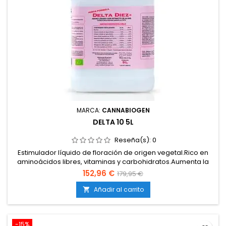
MARCA:
CANNABIOGEN
DELTA 10 5L
Reseña(s):
0
Estimulador líquido de floración de origen vegetal.Rico en
aminoácidos libres, vitaminas y carbohidratos.Aumenta la
formación de flores densas, compactas y
152,96 €
179,95 €
resinosas.Potencia el aroma, sabor y calidad organoléptica
de la cosecha.Compatible con todo tipo de sistemas y
Añadir al carrito

medios de cultivo.
-15%