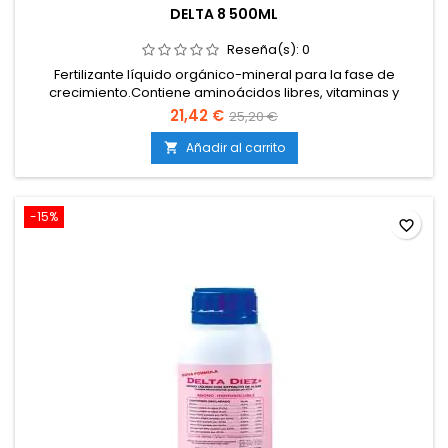
DELTA 8 500ML
Reseña(s):
0
Fertilizante líquido orgánico-mineral para la fase de
crecimiento.Contiene aminoácidos libres, vitaminas y
carbohidratos.Favorece un crecimiento vigoroso y
21,42 €
25,20 €
equilibrado.Estimula la formación de tallos, hojas y
raíces.Compatible con todos los sistemas y medios de
Añadir al carrito

cultivo.
-15%
favorite_border