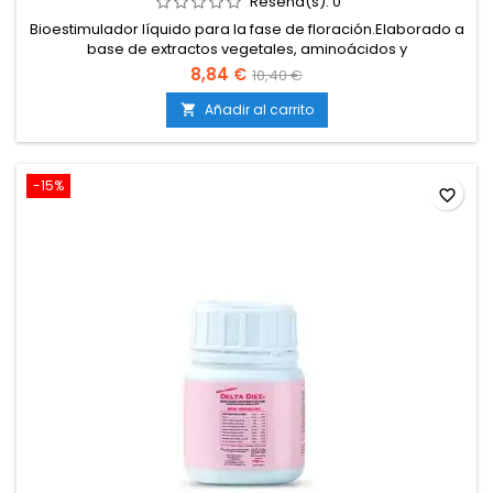
Reseña(s):
0
Bioestimulador líquido para la fase de floración.Elaborado a
base de extractos vegetales, aminoácidos y
carbohidratos.Favorece la producción de flores más
8,84 €
10,40 €
densas, resinosas y aromáticas.Aumenta la síntesis de
terpenos y aceites esenciales.Compatible con tierra, coco e
Añadir al carrito

hidroponía.
-15%
favorite_border