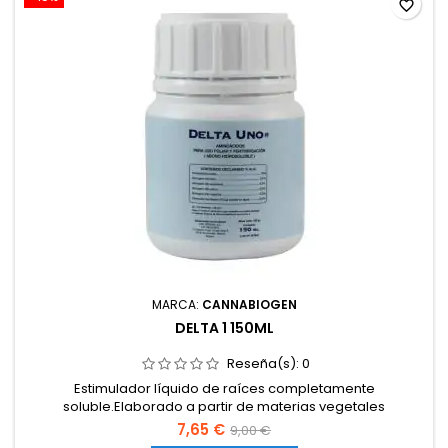
favorite_border
MARCA:
CANNABIOGEN
DELTA 1 150ML
Reseña(s):
0
Estimulador líquido de raíces completamente
soluble.Elaborado a partir de materias vegetales
fermentadas.Enriquecido con vitaminas, azúcares y
7,65 €
9,00 €
polisacáridos mucilaginosos.Favorece la proliferación de