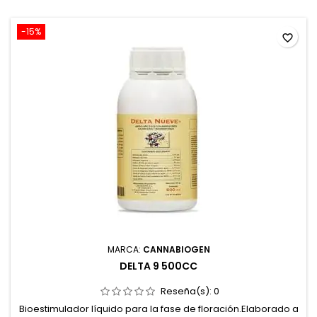
-15%
favorite_border
MARCA:
CANNABIOGEN
DELTA 9 500CC
Reseña(s):
0
Bioestimulador líquido para la fase de floración.Elaborado a