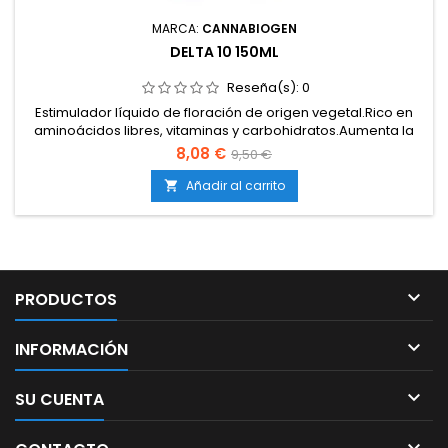
MARCA:
CANNABIOGEN
DELTA 10 150ML
Reseña(s):
0
Estimulador líquido de floración de origen vegetal.Rico en
aminoácidos libres, vitaminas y carbohidratos.Aumenta la
formación de flores densas, compactas y
8,08 €
9,50 €
resinosas.Potencia el aroma, sabor y calidad organoléptica
de la cosecha.Compatible con todo tipo de sistemas y
Añadir al carrito

medios de cultivo.

PRODUCTOS

INFORMACIÓN

SU CUENTA