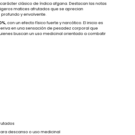
carácter clásico de índica afgana. Destacan las notas
ligeros matices afrutados que se aprecian
 profundo y envolvente.
20%
, con un efecto físico fuerte y narcótico. El inicio es
 deriva en una sensación de pesadez corporal que
quienes buscan un uso medicinal orientado a combatir
frutados
l para descanso o uso medicinal