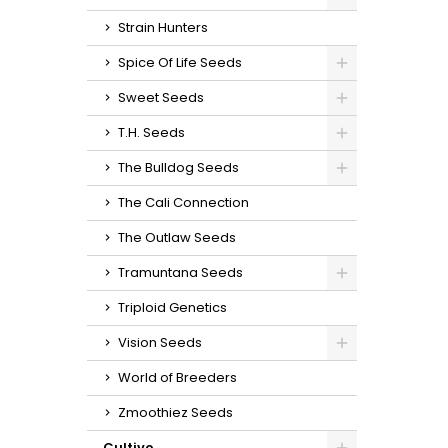
Strain Hunters
Spice Of Life Seeds
Sweet Seeds
T.H. Seeds
The Bulldog Seeds
The Cali Connection
The Outlaw Seeds
Tramuntana Seeds
Triploid Genetics
Vision Seeds
World of Breeders
Zmoothiez Seeds
Cultivo