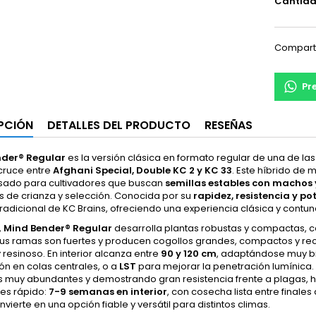
Cantid
Compart
Pr
PCIÓN
DETALLES DEL PRODUCTO
RESEÑAS
nder® Regular
es la versión clásica en formato regular de una de l
 cruce entre
Afghani Special, Double KC 2 y KC 33
. Este híbrido de
sado para cultivadores que buscan
semillas estables con machos
s de crianza y selección. Conocida por su
rapidez, resistencia y p
radicional de KC Brains, ofreciendo una experiencia clásica y contu
,
Mind Bender® Regular
desarrolla plantas robustas y compactas, c
us ramas son fuertes y producen cogollos grandes, compactos y recu
resinoso. En interior alcanza entre
90 y 120 cm
, adaptándose muy b
n en colas centrales, o a
LST
para mejorar la penetración lumínica.
 muy abundantes y demostrando gran resistencia frente a plagas, 
 es rápido:
7-9 semanas en interior
, con cosecha lista entre finales
nvierte en una opción fiable y versátil para distintos climas.