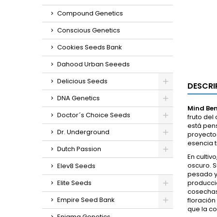
Compound Genetics
Conscious Genetics
Cookies Seeds Bank
Dahood Urban Seeeds
Delicious Seeds
DESCRI
DNA Genetics
Mind Be
Doctor´s Choice Seeds
fruto del
está pen
Dr. Underground
proyecto
esencia t
Dutch Passion
En cultivo
oscuro. S
Elev8 Seeds
pesado y 
Elite Seeds
producció
cosechas
Empire Seed Bank
floración
que la co
Enigma Genetics