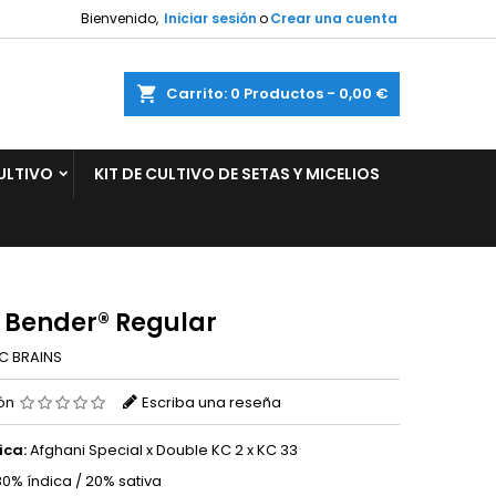
Bienvenido,
Iniciar sesión
o
Crear una cuenta
×
×
×
ar
Carrito
0
Productos -
0,00 €
ULTIVO
KIT DE CULTIVO DE SETAS Y MICELIOS
n
s
 Bender® Regular
C BRAINS
ión
Escriba una reseña
ica:
Afghani Special x Double KC 2 x KC 33
0% índica / 20% sativa