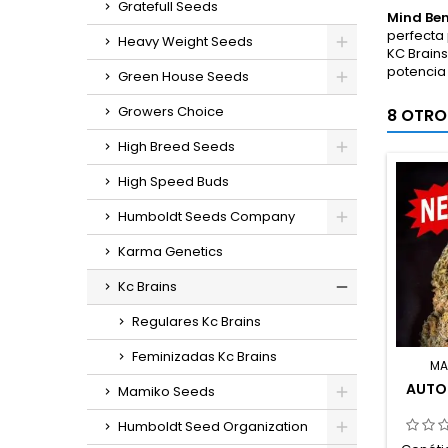
Gratefull Seeds
Mind Be
perfecta 
Heavy Weight Seeds
KC Brains
potencia 
Green House Seeds
Growers Choice
8 OTRO
High Breed Seeds
High Speed Buds
Humboldt Seeds Company
Karma Genetics
Kc Brains
Regulares Kc Brains
Feminizadas Kc Brains
MA
AUTO
Mamiko Seeds
Humboldt Seed Organization