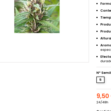
Forma
Conte
Tiemp
Produc
Produc
Altura
Aroma
especi
Efecto
durade
Nº Semil
5
9,50
24/48h