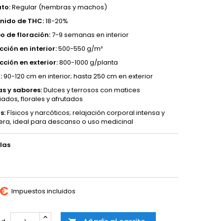
to:
Regular (hembras y machos)
nido de THC:
18-20%
o de floración:
7-9 semanas en interior
ción en interior:
500-550 g/m²
ción en exterior:
800-1000 g/planta
:
90-120 cm en interior; hasta 250 cm en exterior
s y sabores:
Dulces y terrosos con matices
ados, florales y afrutados
s:
Físicos y narcóticos; relajación corporal intensa y
ra, ideal para descanso o uso medicinal
las
 €
Impuestos incluidos