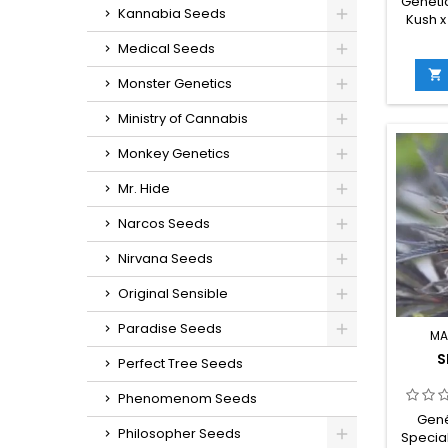
Genéti
Kannabia Seeds
Kush x
índica
Medical Seeds
rude
THC:

Monster Genetics
cultivo
10 
Ministry of Cannabis
germin
in
Monkey Genetics
g/m
e
Mr. Hide
g/plan
en inte
Narcos Seeds
exterio
Nirvana Seeds
Original Sensible
Paradise Seeds
MA
S
Perfect Tree Seeds
Phenomenom Seeds
Gené
Philosopher Seeds
Specia