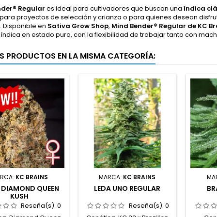
nder® Regular
es ideal para cultivadores que buscan una
índica cl
para proyectos de selección y crianza o para quienes desean disfrut
. Disponible en
Sativa Grow Shop
,
Mind Bender® Regular de KC Br
índica en estado puro, con la flexibilidad de trabajar tanto con m
S PRODUCTOS EN LA MISMA CATEGORÍA:
RCA:
KC BRAINS
MARCA:
KC BRAINS
MA
 DIAMOND QUEEN
LEDA UNO REGULAR
BR
KUSH
Reseña(s):
0
Reseña(s):
0