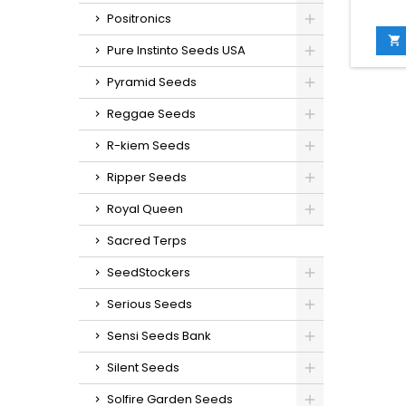
Positronics
sativaC
20%Tiem

Pure Instinto Seeds USA
1
inte
Pyramid Seeds
in
g/m
Reggae Seeds
ex
g/plan
R-kiem Seeds
en inte
ex
Ripper Seeds
sab
especi
Royal Queen
Sacred Terps
SeedStockers
Serious Seeds
Sensi Seeds Bank
Silent Seeds
Solfire Garden Seeds