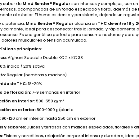
 y sabor de
Mind Bender® Regular
son intensos y complejos, con un 
 terrosas, acompañadas de un fondo especiado y floral, además de 
ente al exhalar. El humo es denso y persistente, dejando un regusto
o a potencia,
Mind Bender® Regular
alcanza un
THC de entre 18 y 
e y calmante, ideal para desconectar tras la jornada, y rápidamente
l descanso. Es una genética perfecta para consumo nocturno y para 
, dolores musculares o tensión acumulada.
ísticas principales:
ca:
Afghani Special x Double KC 2 x KC 33
0% índica / 20% sativa
to:
Regular (hembras y machos)
nido de THC:
18-20%
 de floración:
7-9 semanas en interior
ción en interior:
500-550 g/m²
ción en exterior:
800-1000 g/planta
:
90-120 cm en interior; hasta 250 cm en exterior
s y sabores:
Dulces y terrosos con matices especiados, florales y a
s:
Físicos y narcóticos; relajación corporal intensa y duradera, idea