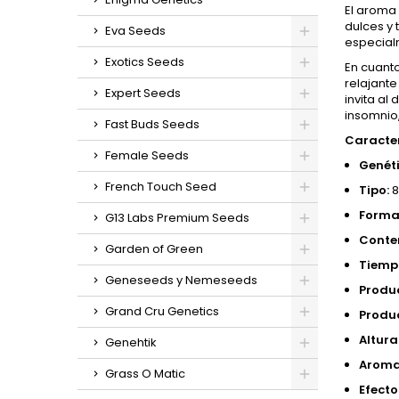
El aroma
dulces y
Eva Seeds
especialm
Exotics Seeds
En cuant
relajant
Expert Seeds
invita a
insomnio
Fast Buds Seeds
Caracter
Female Seeds
Genéti
French Touch Seed
Tipo:
8
Forma
G13 Labs Premium Seeds
Conte
Garden of Green
Tiempo
Geneseeds y Nemeseeds
Produc
Grand Cru Genetics
Produc
Altura
Genehtik
Aroma
Grass O Matic
Efecto