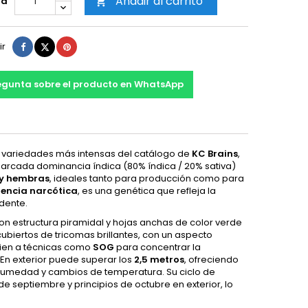
Añadir al carrito
ad

Compartir
Tuitear
Pinterest
ir
egunta sobre el producto en WhatsApp
as variedades más intensas del catálogo de
KC Brains
,
 marcada dominancia índica (80% índica / 20% sativa)
 y hembras
, ideales tanto para producción como para
otencia narcótica
, es una genética que refleja la
ndente.
on estructura piramidal y hojas anchas de color verde
biertos de tricomas brillantes, con un aspecto
ien a técnicas como
SOG
para concentrar la
 En exterior puede superar los
2,5 metros
, ofreciendo
humedad y cambios de temperatura. Su ciclo de
 de septiembre y principios de octubre en exterior, lo