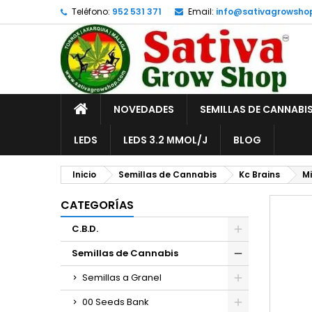
Teléfono:
952 531 371
Email:
info@sativagrowsho
A
C
I
add_circle_outline
De
No
INICIO
NOVEDADES
SEMILLAS DE CANNABI
LEDS
LEDS 3.2 ΜMOL/J
BLOG
Inicio
Semillas de Cannabis
Kc Brains
M
CATEGORÍAS
C.B.D.
Semillas de Cannabis
Semillas a Granel
00 Seeds Bank