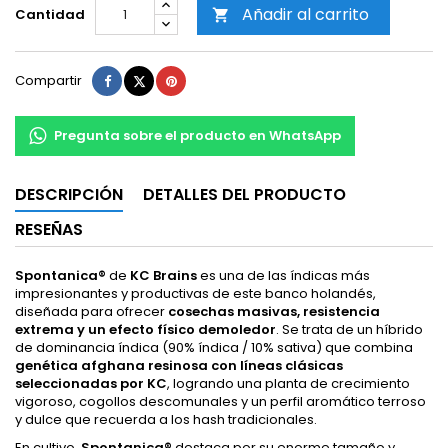
Añadir al carrito
Cantidad

Compartir
Tuitear
Pinterest
Compartir
Pregunta sobre el producto en WhatsApp
DESCRIPCIÓN
DETALLES DEL PRODUCTO
RESEÑAS
Spontanica®
de
KC Brains
es una de las índicas más
impresionantes y productivas de este banco holandés,
diseñada para ofrecer
cosechas masivas, resistencia
extrema y un efecto físico demoledor
. Se trata de un híbrido
de dominancia índica (90% índica / 10% sativa) que combina
genética afghana resinosa con líneas clásicas
seleccionadas por KC
, logrando una planta de crecimiento
vigoroso, cogollos descomunales y un perfil aromático terroso
y dulce que recuerda a los hash tradicionales.
En cultivo,
Spontanica®
destaca por su enorme tamaño y