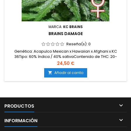
MARCA:
KC BRAINS
BRAINS DAMAGE
Reseña(s):
0
Genética: Acapulco Mexican x Hawaiian x Afghani x KC
36Tipo: 60% índica / 40% sativaContenido de THC: 20-
22%Tiempo de floración: 9-10 semanas en
24,50 €
interiorProducción en interior: 500-600 g/m²Producción en
exterior: 900-1200 g/plantaAltura: 100-130 cm en interior;
Añadir al carrito

hasta 300 cm en exteriorAromas y sabores: Complejos y
duraderos; dulces,...

PRODUCTOS

INFORMACIÓN