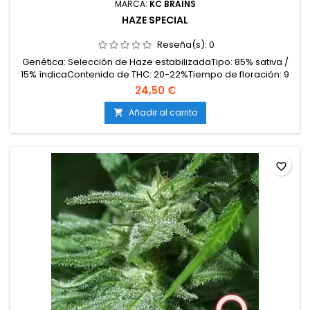
MARCA:
KC BRAINS
HAZE SPECIAL
Reseña(s):
0
Genética: Selección de Haze estabilizadaTipo: 85% sativa /
15% índicaContenido de THC: 20-22%Tiempo de floración: 9
semanas en interiorProducción en interior: 450-550
24,50 €
g/m²Producción en exterior: 700-1000 g/plantaAltura: 120-150
cm en interior; hasta 300 cm en exteriorAromas y
Añadir al carrito

sabores: Inciensados, cítricos y especiados con fondo...
favorite_border