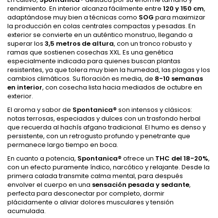
rendimiento. En interior alcanza fácilmente entre
120 y 150 cm
,
adaptándose muy bien a técnicas como
SOG
para maximizar
la producción en colas centrales compactas y pesadas. En
exterior se convierte en un auténtico monstruo, llegando a
superar los
3,5 metros de altura
, con un tronco robusto y
ramas que sostienen cosechas XXL. Es una genética
especialmente indicada para quienes buscan plantas
resistentes, ya que tolera muy bien la humedad, las plagas y los
cambios climáticos. Su floración es media, de
8-10 semanas
en interior
, con cosecha lista hacia mediados de octubre en
exterior.
El aroma y sabor de
Spontanica®
son intensos y clásicos:
notas terrosas, especiadas y dulces con un trasfondo herbal
que recuerda al hachís afgano tradicional. El humo es denso y
persistente, con un retrogusto profundo y penetrante que
permanece largo tiempo en boca.
En cuanto a potencia,
Spontanica®
ofrece un
THC del 18-20%
,
con un efecto puramente índico, narcótico y relajante. Desde la
primera calada transmite calma mental, para después
envolver el cuerpo en una
sensación pesada y sedante
,
perfecta para desconectar por completo, dormir
plácidamente o aliviar dolores musculares y tensión
acumulada.