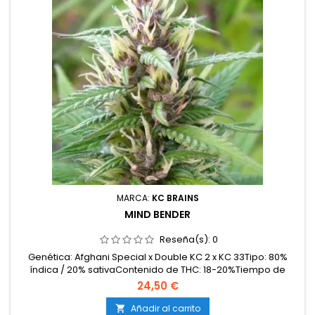
MARCA:
KC BRAINS
MIND BENDER
Reseña(s):
0
Genética: Afghani Special x Double KC 2 x KC 33Tipo: 80%
índica / 20% sativaContenido de THC: 18-20%Tiempo de
floración: 7-9 semanas en interiorProducción en
24,50 €
interior: 500-550 g/m²Producción en exterior: 800-1000
g/plantaAltura: 90-120 cm en interior; hasta 250 cm en
Añadir al carrito
