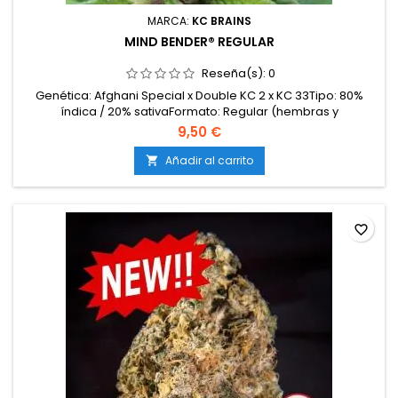
MARCA:
KC BRAINS
MIND BENDER® REGULAR
Reseña(s):
0
Genética: Afghani Special x Double KC 2 x KC 33Tipo: 80%
índica / 20% sativaFormato: Regular (hembras y
machos)Contenido de THC: 18-20%Tiempo de floración: 7-9
9,50 €
semanas en interiorProducción en interior: 500-550
g/m²Producción en exterior: 800-1000 g/plantaAltura: 90-120
Añadir al carrito

cm en interior; hasta 250 cm en exteriorAromas y sabores:...
favorite_border