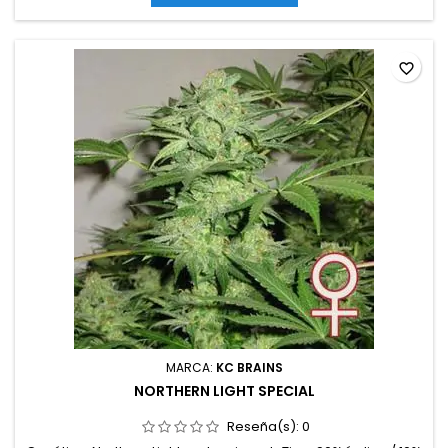
exteriorAromas y sabores: Dulces y terrosos con notas
especiadas,...
favorite_border
MARCA:
KC BRAINS
NORTHERN LIGHT SPECIAL
Reseña(s):
0