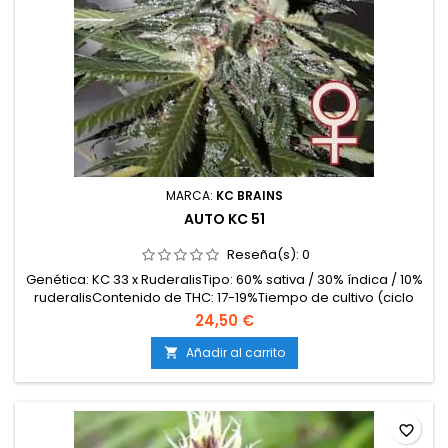
MARCA:
KC BRAINS
AUTO KC 51
Reseña(s):
0
Genética: KC 33 x RuderalisTipo: 60% sativa / 30% índica / 10%
ruderalisContenido de THC: 17-19%Tiempo de cultivo (ciclo
completo): 10-11 semanas desde la germinaciónProducción
24,50 €
en interior: 400-500 g/m²Producción en exterior: 70-150
g/plantaAltura: 80-110 cm en interior; hasta 150 cm en
Añadir al carrito

exteriorAromas y sabores: Dulces y afrutados,...
favorite_border