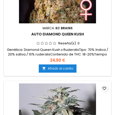
MARCA:
KC BRAINS
AUTO DIAMOND QUEEN KUSH
Reseña(s):
0
Genética: Diamond Queen Kush x RuderalisTipo: 70% índica /
20% sativa / 10% ruderalisContenido de THC: 18-20%Tiempo
de cultivo (ciclo completo): 9-10 semanas desde la
24,50 €
germinaciónProducción en interior: 400-450
g/m²Producción en exterior: 60-120 g/plantaAltura: 70-100 cm
Añadir al carrito

en interior; hasta 120 cm en exteriorAromas y sabores:...
favorite_border