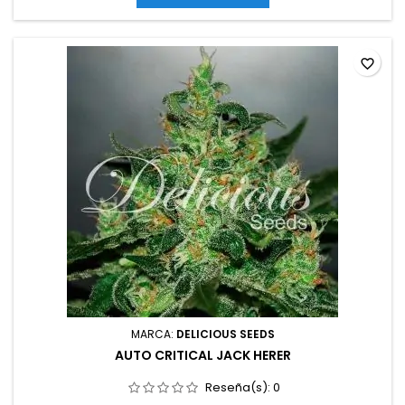
exteriorAromas y sabores: Frutas dulces, frutos rojos, notas...
favorite_border
MARCA:
DELICIOUS SEEDS
AUTO CRITICAL JACK HERER
Reseña(s):
0