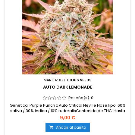
MARCA:
DELICIOUS SEEDS
AUTO DARK LEMONADE
Reseña(s):
0
Genética: Purple Punch x Auto Critical Neville HazeTipo: 60%
sativa / 30% índica / 10% ruderalisContenido de THC: Hasta
19%Ciclo completo: 65–70 días desde la
9,00 €
germinaciónProducción en interior: 450–500
g/m²Producción en exterior: 80–130 g/plantaAltura: 90–120
Añadir al carrito

cm en interior; hasta 140 cm en exteriorAromas y