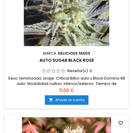
MARCA:
DELICIOUS SEEDS
AUTO SUGAR BLACK ROSE
Reseña(s):
0
Sexo: feminizada. Linaje: Critical Bilbo auto x Black Domina 98
auto. Modalidad cultivo: interior/exterior. Tiempo de
maduración interior: 45-55 días Tiempo de maduración
11,00 €
exterior: 45-55 días Producción: 450-500/ m2 en interior y
más de 80gr por planta en exterior Sabor: uva madura y
Añadir al carrito

flores con toque skunk Olor: afrutado/dulce anaranjado
Efecto:...
favorite_border