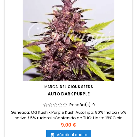
MARCA:
DELICIOUS SEEDS
AUTO DARK PURPLE
Reseña(s):
0
Genética: OG Kush x Purple Kush AutoTipo: 90% índica / 5%
sativa / 5% ruderalisContenido de THC: Hasta 18%Ciclo
completo: 55–60 días desde la germinaciónProducción en
9,00 €
interior: 450–500 g/m²Producción en exterior: 60–100
g/plantaAltura: 60–90 cm en interior; hasta 120 cm en
Añadir al carrito
