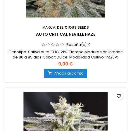
MARCA:
DELICIOUS SEEDS
AUTO CRITICAL NEVILLE HAZE
Reseña(s):
0
Genotipo: Sativa auto. THC: 21%. Tiempo Maduración Interior:
de 80 a 85 dias. Sabor: Dulce. Modalidad Cultivo: Int./Ext.
Producción: 400 gr/pl outdoor. Olor: Alta. Efecto: Eufórico.
9,00 €
Resistencia Moho: Alta. Resistencia Plagas: Media. Sexo: Fem
Auto. Linaje: Mass Auto x Neville Haze Auto. Valor Medicinal:
Añadir al carrito

Muy alta.
favorite_border