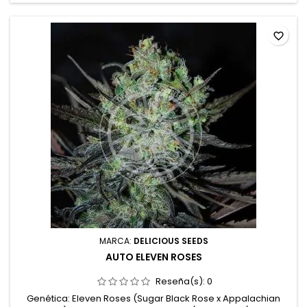
sabores: Limón maduro,...
favorite_border
MARCA:
DELICIOUS SEEDS
AUTO ELEVEN ROSES
Reseña(s):
0
Genética: Eleven Roses (Sugar Black Rose x Appalachian