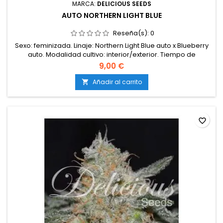
MARCA:
DELICIOUS SEEDS
AUTO NORTHERN LIGHT BLUE
Reseña(s):
0
Sexo: feminizada. Linaje: Northern Light Blue auto x Blueberry
auto. Modalidad cultivo: interior/exterior. Tiempo de
maduración interior: de 55 a 60 días. Tiempo de maduración
9,00 €
exterior: automática (55-65 días). Producción: 450-500g/m2
en interior y más de 80-90g por planta en exterior.
Añadir al carrito

Sabor: dulce afrutado. Olor: sutil fragancia a frutas del
bosque...
favorite_border