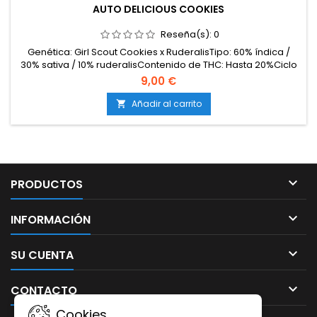
AUTO DELICIOUS COOKIES
Reseña(s):
0
Genética: Girl Scout Cookies x RuderalisTipo: 60% índica /
30% sativa / 10% ruderalisContenido de THC: Hasta 20%Ciclo
completo: 65–70 días desde la germinaciónProducción en
9,00 €
interior: 450–550 g/m²Producción en exterior: 100–140
g/plantaAltura: 80–110 cm en interior; hasta 130 cm en
Añadir al carrito

exteriorAromas y sabores: Galleta dulce, crema,...

PRODUCTOS

INFORMACIÓN

SU CUENTA

CONTACTO
Cookies