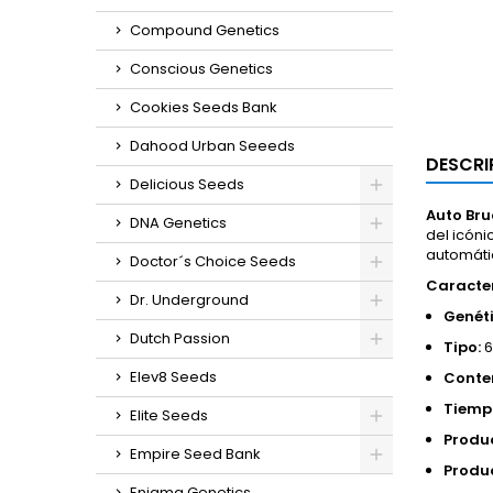
Compound Genetics
Conscious Genetics
Cookies Seeds Bank
Dahood Urban Seeeds
DESCRI
Delicious Seeds
Auto Bru
DNA Genetics
del icón
automátic
Doctor´s Choice Seeds
Caracter
Dr. Underground
Genéti
Dutch Passion
Tipo:
6
Elev8 Seeds
Conte
Tiempo
Elite Seeds
Produc
Empire Seed Bank
Produc
Enigma Genetics