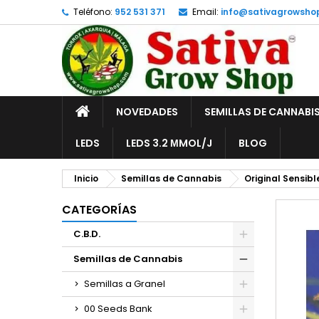
Teléfono:
952 531 371
Email:
info@sativagrowsho
A
C
I
add_circle_outline
De
No
INICIO
NOVEDADES
SEMILLAS DE CANNABI
LEDS
LEDS 3.2 ΜMOL/J
BLOG
Inicio
Semillas de Cannabis
Original Sensibl
CATEGORÍAS
C.B.D.
Semillas de Cannabis
Semillas a Granel
00 Seeds Bank