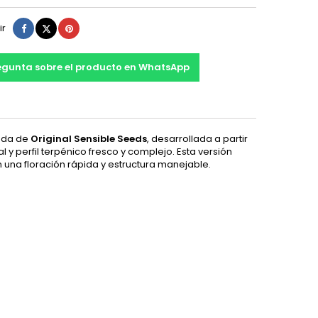
Compartir
Tuitear
Pinterest
ir
egunta sobre el producto en WhatsApp
zada de
Original Sensible Seeds
, desarrollada a partir
y perfil terpénico fresco y complejo. Esta versión
n una floración rápida y estructura manejable.