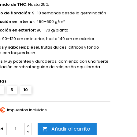
nido de THC:
Hasta 25%
o de floración:
9–10 semanas desde la germinación
ción en interior:
450–600 g/m²
ción en exterior:
90–170 g/planta
:
90–120 cm en interior; hasta 140 cm en exterior
s y sabores:
Diésel, frutas dulces, cítricos y fondo
o con toques kush
s:
Muy potentes y duraderos; comienza con una fuerte
lación cerebral seguida de relajación equilibrada
las
5
10
 €
Impuestos incluidos
Añadir al carrito
ad
