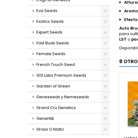
Altura
Eva Seeds
Aroma
Efecto
Exotics Seeds
Auto Bru
Expert Seeds
para cult
LST
o
po
Fast Buds Seeds
Disponib
Female Seeds
8 OTRO
French Touch Seed
G13 Labs Premium Seeds
Garden of Green
Geneseeds y Nemeseeds
Grand Cru Genetics
Genehtik
Grass O Matic