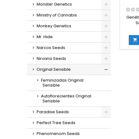
Monster Genetics
Ministry of Cannabis
Genéti
S
Monkey Genetics
Ruderal
2
Mr. Hide
rude

THC: H
Narcos Seeds
flora
Nirvana Seeds
germin
in
Original Sensible
g/m
e
Feminizadas Original
g/plan
Sensible
en inte
exterio
Autoflorecientes Original
Sensible
Paradise Seeds
Perfect Tree Seeds
Phenomenom Seeds