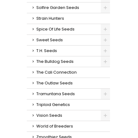
Solfire Garden Seeds
Strain Hunters
Spice Of Life Seeds
Sweet Seeds
T.H. Seeds
The Bulldog Seeds
The Cali Connection
The Outlaw Seeds
Tramuntana Seeds
Triploid Genetics
Vision Seeds
World of Breeders
Zmoothiez Seeds