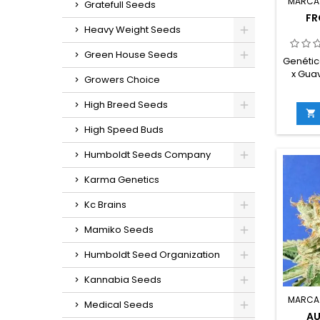
MARCA
Gratefull Seeds
FR
Heavy Weight Seeds
Green House Seeds
Genétic
x Gua
Growers Choice
sat
High Breed Seeds
THC: H

florac
High Speed Buds
inte
in
Humboldt Seeds Company
g/m
ex
Karma Genetics
g/plan
en inte
Kc Brains
ex
sabores
Mamiko Seeds
fruta
Humboldt Seed Organization
Kannabia Seeds
MARCA
Medical Seeds
AU