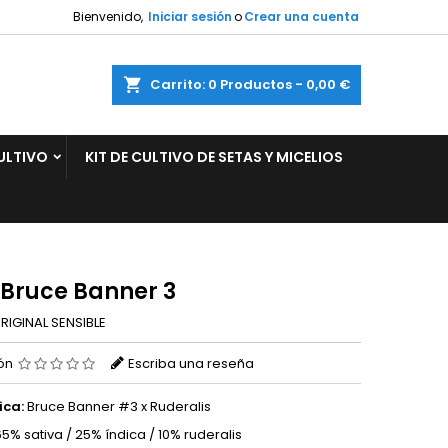
Bienvenido,
Iniciar sesión
o
Crear una cuenta
×
×
×
ar
Carrito
0
Productos -
0,00 €
ULTIVO
KIT DE CULTIVO DE SETAS Y MICELIOS
n
s
 Bruce Banner 3
RIGINAL SENSIBLE
ión
Escriba una reseña
ica:
Bruce Banner #3 x Ruderalis
5% sativa / 25% índica / 10% ruderalis