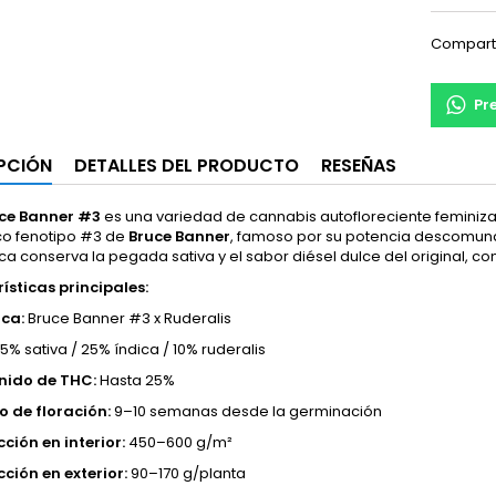
Compart
Pr
PCIÓN
DETALLES DEL PRODUCTO
RESEÑAS
ce Banner #3
es una variedad de cannabis autofloreciente femini
ico fenotipo #3 de
Bruce Banner
, famoso por su potencia descomunal 
a conserva la pegada sativa y el sabor diésel dulce del original, co
ísticas principales:
ca:
Bruce Banner #3 x Ruderalis
5% sativa / 25% índica / 10% ruderalis
nido de THC:
Hasta 25%
 de floración:
9–10 semanas desde la germinación
ción en interior:
450–600 g/m²
ción en exterior:
90–170 g/planta