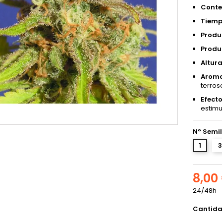
Conte
Tiemp
Produc
Produc
Altura
Aroma
terros
Efecto
estimu
Nº Semil
1
3
8,00
24/48h
Cantid